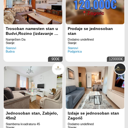
Trosoban namesten stan u
Prodaje se jednosoban
Budvi,Rozino (izdavanje na
stan
duzi period,dostupan od
Namješten Da
Dodatno undefined
20.08.2026 )
Stanje:
Stanje:
Stanovi
Stanovi
Budva
Podgorica
900€
120000€
Jednosoban stan, Zabjelo,
Izdaje se jednosoban stan
45m2
Zagorič
Stambena kvadratura 45
Dodatno undefined
Stanje:
Stanje: