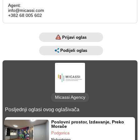
Agent:
info@micassi.com
+382 68 005 602
Prijavi oglas
Podijeli oglas
Micassi Agency
Posljednji oglasi ovog oglašivača
Poslovni prostor, Izdavanje, Preko
Morače
Podgorica
Nekretnine