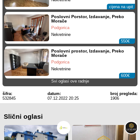
cijena na upit
Poslovni Porstor, Izdavanje, Preko
Morače
Podgorica
Nekretnine
550€
Poslovni prostor, Izdavanje, Preko
Morače
Podgorica
Nekretnine
600€
Svi oglasi ove radnje
šifra:
datum:
broj pregleda:
532845
07.12.2022 20:25
1906
Slični oglasi