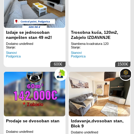
Izdaje se jednosoban
Trosobna kuća, 120m2,
namješten stan 49 m2!
Zabjelo IZDAVANJE
Dodatno undefined
Stambena kvadratura 120
Stanje:
Stanje:
Stanovi
Stanovi
Podgorica
Podgorica
600€
1500€
Prodaje se dvosoban stan
Izdavanje,dvosoban stan,
Blok 9
Dodatno undefined
Dodatno undefined