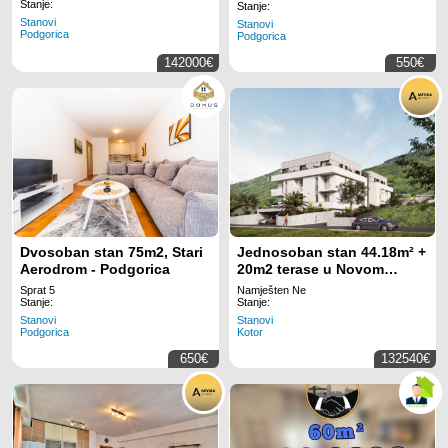
Stanje:
Stanje:
Stanovi
Stanovi
Podgorica
Podgorica
142000€
550€
Dvosoban stan 75m2, Stari
Jednosoban stan 44.18m² +
Aerodrom - Podgorica
20m2 terase u Novom
Luksuznom Kompleksu –
Sprat 5
Namješten Ne
Lastva Grbaljska,Budva
Stanje:
Stanje:
Stanovi
Stanovi
Podgorica
Kotor
650€
132540€