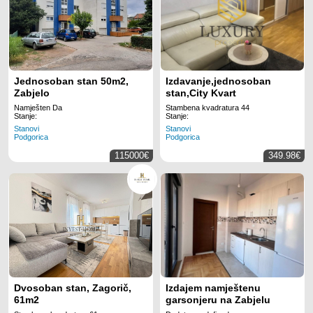
Jednosoban stan 50m2,
Izdavanje,jednosoban
Zabjelo
stan,City Kvart
Namješten Da
Stambena kvadratura 44
Stanje:
Stanje:
Stanovi
Stanovi
Podgorica
Podgorica
115000€
349.98€
Dvosoban stan, Zagorič,
Izdajem namještenu
61m2
garsonjeru na Zabjelu