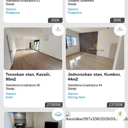
Stambena kvadratura 61
Dodatno undefined
Stanje:
Stanje:
Stanovi
Stanovi
Podgorica
Podgorica
650€
300€
Trosoban stan, Kavači,
Jednosoban stan, Kumbor,
90m2
44m2
Stambena kvadratura 90
Stambena kvadratura 44
Stanje:
Stanje:
Stanovi
Stanovi
Kotor
Herceg Novi
270000€
137000€