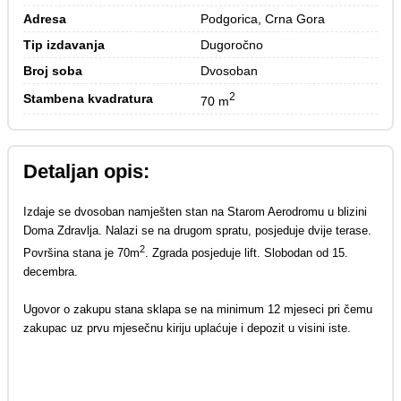
Adresa
Podgorica, Crna Gora
Tip izdavanja
Dugoročno
Broj soba
Dvosoban
2
Stambena kvadratura
70 m
Detaljan opis:
Izdaje se dvosoban namješten stan na Starom Aerodromu u blizini
Doma Zdravlja. Nalazi se na drugom spratu, posjeduje dvije terase.
2
Površina stana je 70m
. Zgrada posjeduje lift. Slobodan od 15.
decembra.
Ugovor o zakupu stana sklapa se na minimum 12 mjeseci pri čemu
zakupac uz prvu mjesečnu kiriju uplaćuje i depozit u visini iste.