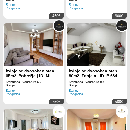
Stanovi
Stanovi
Podgorica
Podgorica
450€
600€
Izdaje se dvosoban stan
Izdaje se dvosoban stan
65m2, Pobrežje | ID: ML
80m2, Zabjelo | ID: P 634
1676
Stambena kvadratura 65
Stambena kvadratura 80
Stanje:
Stanje:
Stanovi
Stanovi
Podgorica
Podgorica
750€
500€