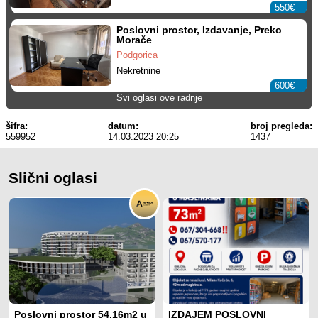
550€
Poslovni prostor, Izdavanje, Preko
Morače
Podgorica
Nekretnine
600€
Svi oglasi ove radnje
šifra:
datum:
broj pregleda:
559952
14.03.2023 20:25
1437
Slični oglasi
Poslovni prostor 54.16m2 u
IZDAJEM POSLOVNI