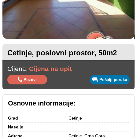
Cetinje, poslovni prostor, 50m2
Cijena:
Cijena na upit
Pozovi
Pošalji poruku
Osnovne informacije:
Grad
Cetinje
Naselje
Adresa
Cetinje, Crna Gora