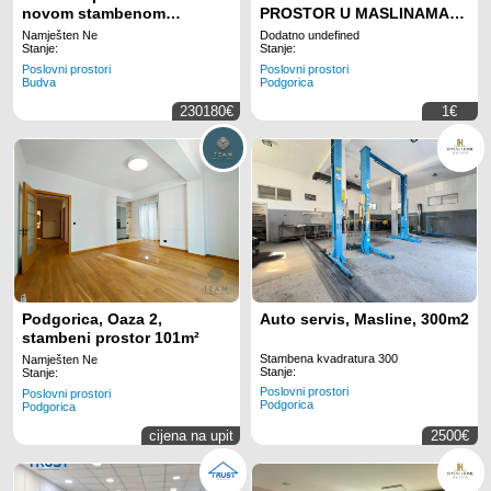
novom stambenom
PROSTOR U MASLINAMA
kompleksu sa dva bazena u
73m 067/304-668069/304-
Namješten Ne
Dodatno undefined
Becicima (Mogucnost
128
Stanje:
Stanje:
odlozenog placanja)
Poslovni prostori
Poslovni prostori
Budva
Podgorica
230180€
1€
Podgorica, Oaza 2,
Auto servis, Masline, 300m2
stambeni prostor 101m²
Stambena kvadratura 300
Namješten Ne
Stanje:
Stanje:
Poslovni prostori
Poslovni prostori
Podgorica
Podgorica
cijena na upit
2500€