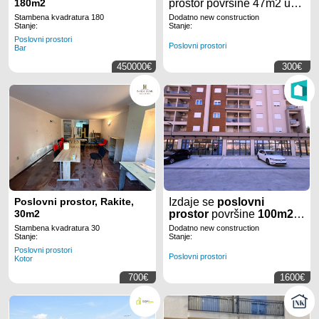
180m2
prostor površine 47m2 u
naselju Zagorič u
Stambena kvadratura 180
Dodatno new construction
Podgorici.
Stanje:
Stanje:
Poslovni prostori
Poslovni prostori
Bar
450000€
300€
Poslovni prostor, Rakite,
Izdaje se
poslovni
30m2
prostor
površine
100m2
,
na
Starom
Stambena kvadratura 30
Dodatno new construction
aerodromu
u
Podgorici.
Stanje:
Stanje:
Poslovni prostori
Poslovni prostori
Kotor
700€
1600€