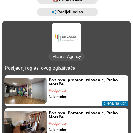
Podijeli oglas
Micassi Agency
Posljednji oglasi ovog oglašivača
Poslovni prostor, Izdavanje, Preko
Morače
Podgorica
Nekretnine
cijena na upit
Poslovni Porstor, Izdavanje, Preko
Morače
Podgorica
Nekretnine