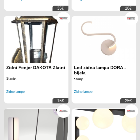
35€
18€
Zidni Fenjer DAKOTA Zlatni
Led zidna lampa DORA -
bijela
Stanje:
Stanje:
Zidne lampe
Zidne lampe
15€
25€