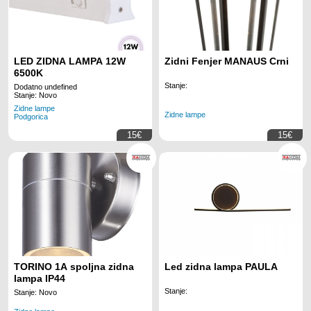
LED ZIDNA LAMPA 12W
Zidni Fenjer MANAUS Crni
6500K
Stanje:
Dodatno undefined
Stanje: Novo
Zidne lampe
Zidne lampe
Podgorica
15€
15€
TORINO 1A spoljna zidna
Led zidna lampa PAULA
lampa IP44
Stanje:
Stanje: Novo