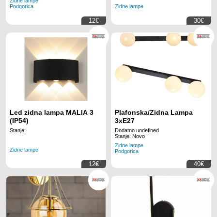
Zidne lampe
Podgorica
Zidne lampe
12€
30€
Led zidna lampa MALIA 3
Plafonska/Zidna Lampa
(IP54)
3xE27
Stanje:
Dodatno undefined
Stanje: Novo
Zidne lampe
Zidne lampe
Podgorica
12€
40€