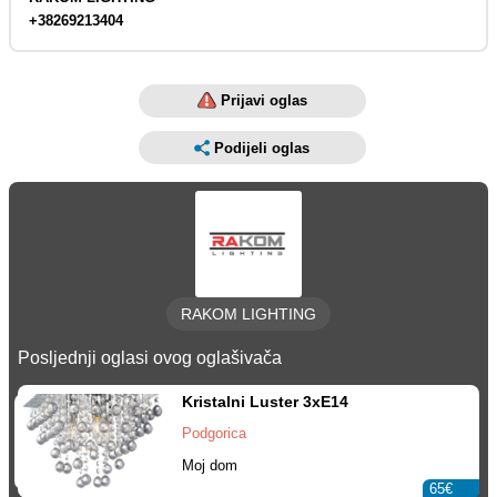
+38269213404
Prijavi oglas
Podijeli oglas
RAKOM LIGHTING
Posljednji oglasi ovog oglašivača
Kristalni Luster 3xE14
Podgorica
Moj dom
65€