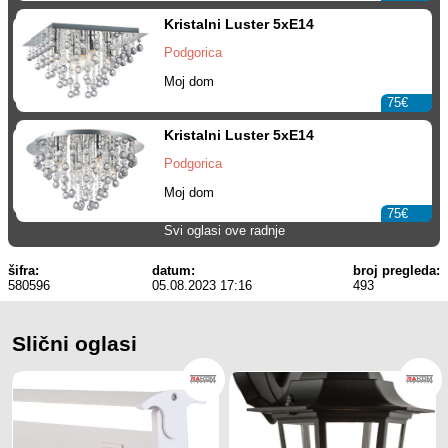
Kristalni Luster 5xE14
Podgorica
Moj dom
75€
Kristalni Luster 5xE14
Podgorica
Moj dom
75€
Svi oglasi ove radnje
šifra:
datum:
broj pregleda:
580596
05.08.2023 17:16
493
Slični oglasi