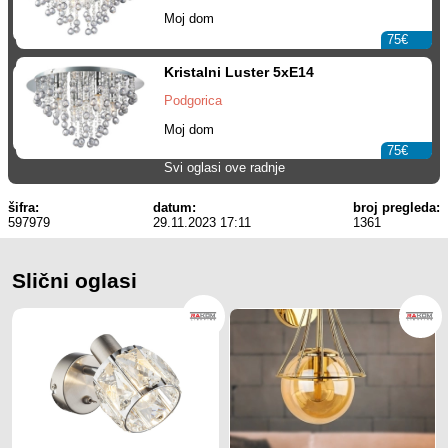
Moj dom
75€
Kristalni Luster 5xE14
Podgorica
Moj dom
75€
Svi oglasi ove radnje
šifra:
datum:
broj pregleda:
597979
29.11.2023 17:11
1361
Slični oglasi