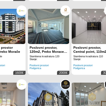
 prostor
Poslovni prostor,
Poslovni prostor,
Preko Morače
120m2, Preko Morace,
Central point, 110m
IZDAVANJE
Ne
Stambena kvadratura 120
Stambena kvadratura 110
Stanje:
Stanje:
stori
Poslovni prostori
Poslovni prostori
Podgorica
Podgorica
1600€
2000€
3