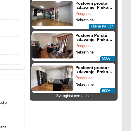
Poslovni prostor,
Izdavanje, Preko
Morače
Podgorica
Nekretnine
cijena na upit
Poslovni Porstor,
Izdavanje, Preko
Morače
Podgorica
Nekretnine
550€
Poslovni prostor,
Izdavanje, Preko
Morače
Podgorica
Nekretnine
600€
Svi oglasi ove radnje
kodje
dana.