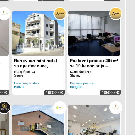
Renoviran mini hotel
Poslovni prostor 295m²
2
sa apartmanima,
sa 10 kancelarija –
poslovnim prostorom i
Prizemlje, Novi
Namješten Da
Namješten Ne
parkingom-
Beograd
Stanje:
Stanje:
Budva,Adok
Poslovni prostori
Poslovni prostori
Budva
Beograd
000€
1900000€
1050000€