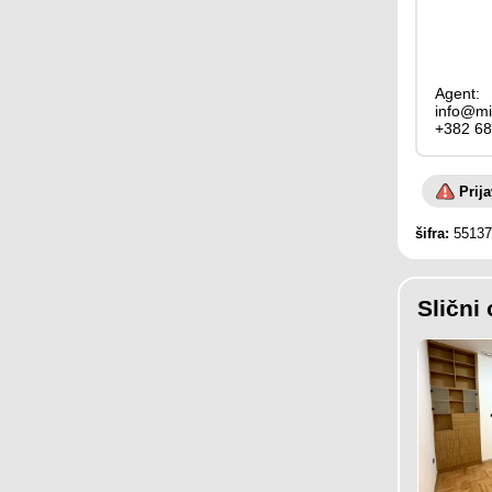
Agent:
info@mi
+382 68
Prij
šifra:
55137
Slični 