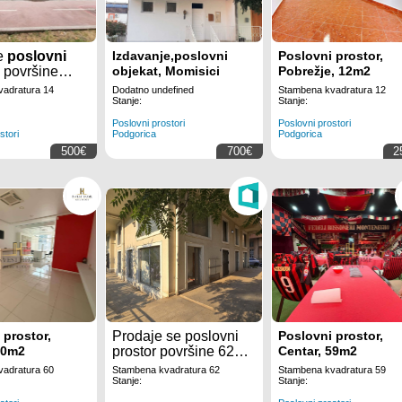
se
poslovni
Izdavanje,poslovni
Poslovni prostor,
, površine
objekat, Momisici
Pobrežje, 12m2
u dijelu grada
adratura 14
Dodatno undefined
Stambena kvadratura 12
orače
u
Stanje:
Stanje:
ci
.
Poslovni prostori
Poslovni prostori
stori
Podgorica
Podgorica
500€
700€
2
 prostor,
Prodaje se poslovni
Poslovni prostor,
60m2
prostor površine 62m2
Centar, 59m2
u naselju 1.maj preko
adratura 60
Stambena kvadratura 62
Stambena kvadratura 59
puta dječije bolnice u
Stanje:
Stanje:
Podgorici