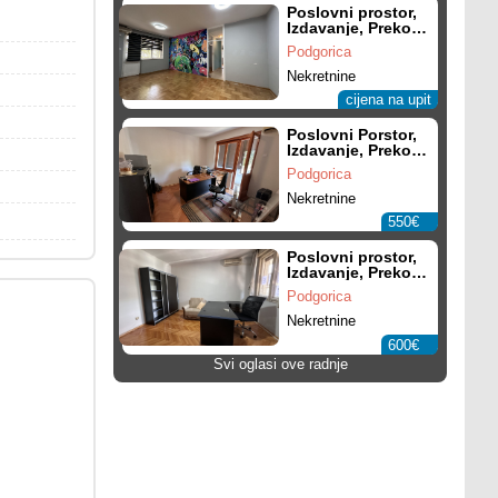
Poslovni prostor,
Izdavanje, Preko
Morače
Podgorica
Nekretnine
cijena na upit
Poslovni Porstor,
Izdavanje, Preko
Morače
Podgorica
Nekretnine
550€
Poslovni prostor,
Izdavanje, Preko
Morače
Podgorica
Nekretnine
600€
Svi oglasi ove radnje