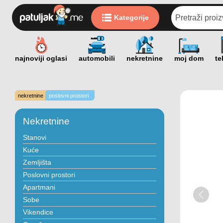
Kategorije
nekretnine
poslovni prostori
Nekretnine
Stanovi
Kuće
Zemljišta
Poslovni prostori
Apartmani
Sobe
Vikendice