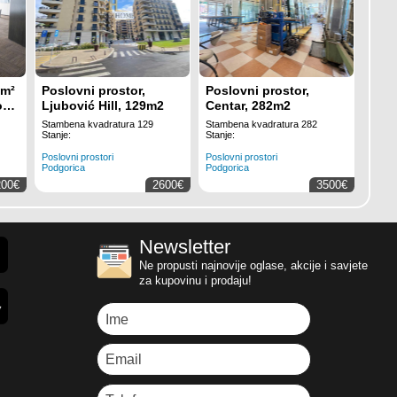
 m²
Poslovni prostor,
Poslovni prostor,
o
Ljubović Hill, 129m2
Centar, 282m2
Stambena kvadratura 129
Stambena kvadratura 282
Stanje:
Stanje:
Poslovni prostori
Poslovni prostori
Podgorica
Podgorica
200€
2600€
3500€
Newsletter
Ne propusti najnovije oglase, akcije i savjete
za kupovinu i prodaju!