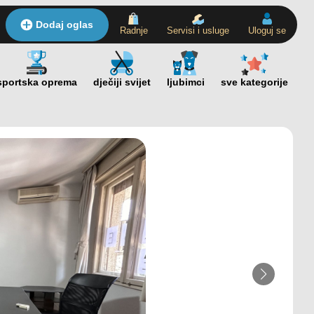
Dodaj oglas
Radnje
Servisi i usluge
Uloguj se