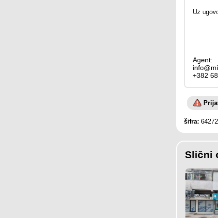
Uz ugovor
Agent:
info@mi
+382 68
Prij
šifra:
64272
Slični 