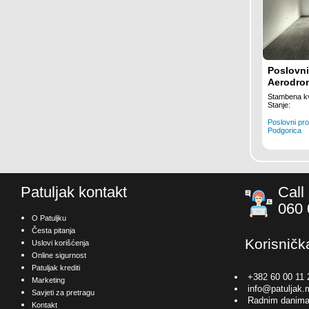
Poslovni 
Aerodro
Stambena kv
Stanje:
Poslovni pro
Podgorica
Patuljak kontakt
Call
060 
O Patuljku
Česta pitanja
Korisničk
Uslovi korišćenja
Online sigurnost
Patuljak krediti
+382 60 00 11 
Marketing
info@patuljak.
Savjeti za pretragu
Radnim danima
Kontakt