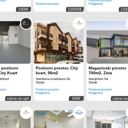
stori
Poslovni prostori
Poslovni prostori
Podgorica
1400€
150000€
120
e poslovni
Poslovni prostor, City
Magacinski prostor
City Kvart
kvart, 56m2
700m2, Zeta
efined
Stambena kvadratura 56
Namješten Ne
Stanje:
Stanje:
stori
Poslovni prostori
Poslovni prostori
Podgorica
Podgorica
cijena na upit
650€
cijena na