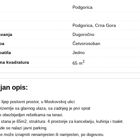
Podgorica
Podgorica, Crna Gora
avanja
Dugoročno
ba
Četvorosoban
patila
Jedno
2
na kvadratura
65 m
jan opis:
 lijep poslovni prostor, u Moskovskoj ulici
rizemlje sa glavnog ulaza, sa zadnjeg je prvi sprat
je obezbijedjen rešetkama na terasi.
stana je 65m2, struktura: 4 prostorije za kancelariju, kuhinja i toalet.
de se nalazi javni parking.
se može iznajmiti nenamjesten ili namjesten, po dogovoru.