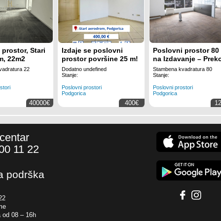
prostor, Stari
Izdaje se poslovni
Poslovni prostor 80
m, 22m2
prostor površine 25 m!
na Izdavanje – Prek
Morače, Podgorica
adratura 22
Dodatno undefined
Stambena kvadratura 80
Stanje:
Stanje:
stori
Poslovni prostori
Poslovni prostori
Podgorica
Podgorica
40000€
400€
1
 centar
00 11 22
a podrška
22
me
 od 08 – 16h