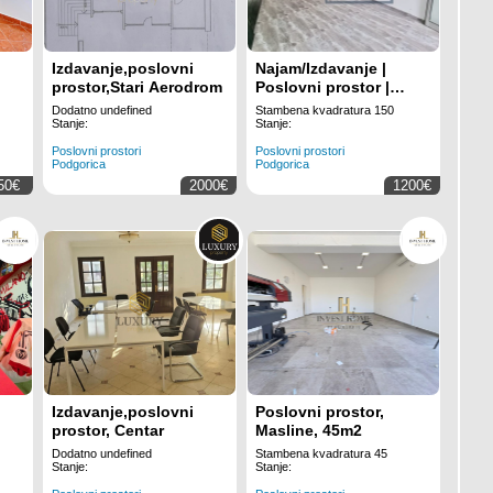
Izdavanje,poslovni
Najam/Izdavanje |
prostor,Stari Aerodrom
Poslovni prostor |
150m2 | Podgorica,
Dodatno undefined
Stambena kvadratura 150
City Kvart
Stanje:
Stanje:
Poslovni prostori
Poslovni prostori
Podgorica
Podgorica
50€
2000€
1200€
Izdavanje,poslovni
Poslovni prostor,
prostor, Centar
Masline, 45m2
Dodatno undefined
Stambena kvadratura 45
Stanje:
Stanje: