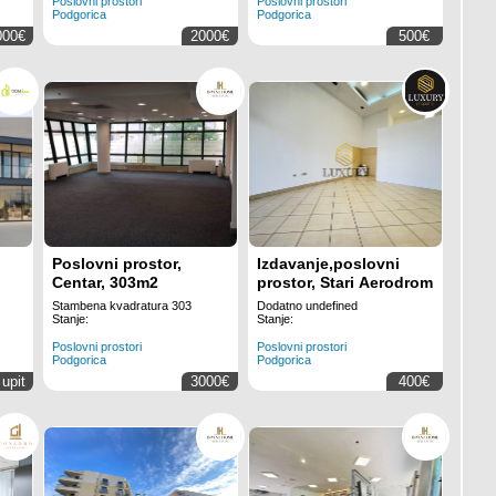
Poslovni prostori
Poslovni prostori
Podgorica
Podgorica
000€
2000€
500€
Poslovni prostor,
Izdavanje,poslovni
Centar, 303m2
prostor, Stari Aerodrom
Stambena kvadratura 303
Dodatno undefined
Stanje:
Stanje:
Poslovni prostori
Poslovni prostori
Podgorica
Podgorica
 upit
3000€
400€