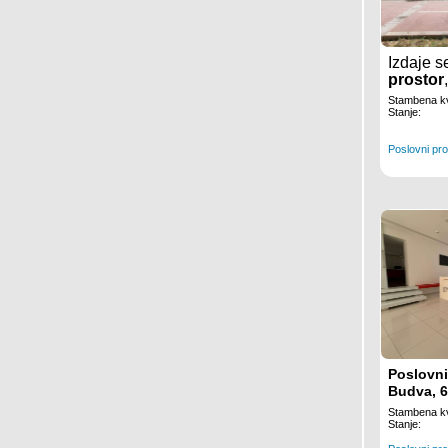
Izdaje 
prostor
14m2
, 
Stambena kv
Preko
M
Stanje:
Podgori
Poslovni pro
Poslovni
Budva, 
Stambena kv
Stanje: