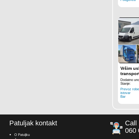
Vršim us
transpor
Kamion i
Dodatno und
Stanje:
Prevoz robe,
istovar
Bar
Patuljak kontakt
Call
060 
O Patuljku