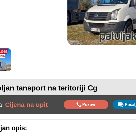
ljan tansport na teritoriji Cg
a:
Cijena na upit
Pozovi
jan opis: