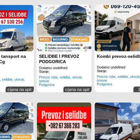
 tansport na
SELIDBE I PREVOZ
Kombi prevoz-selid
 Cg
PODGORICA
Dodatno undefined
Dodatno undefined
Stanje:
Stanje:
Prevoz robe, selidbe, utovar
Prevoz robe, selidbe, utovar,
 selidbe, utovar,
istovar
istovar
Podgorica
Podgorica
cijena na upit
cijena na upit