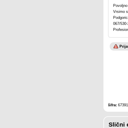
Povoljno 
Vrsimo se
Podgori
067/530-
Profesion
Prij
šifra:
67391
Slični 