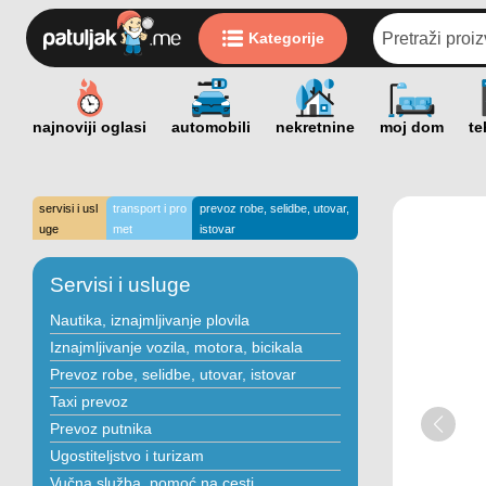
Kategorije
servisi i usl
transport i pro
prevoz robe, selidbe, utovar,
uge
met
istovar
Servisi i usluge
Nautika, iznajmljivanje plovila
Iznajmljivanje vozila, motora, bicikala
Prevoz robe, selidbe, utovar, istovar
Taxi prevoz
Prevoz putnika
Ugostiteljstvo i turizam
Vučna služba, pomoć na cesti