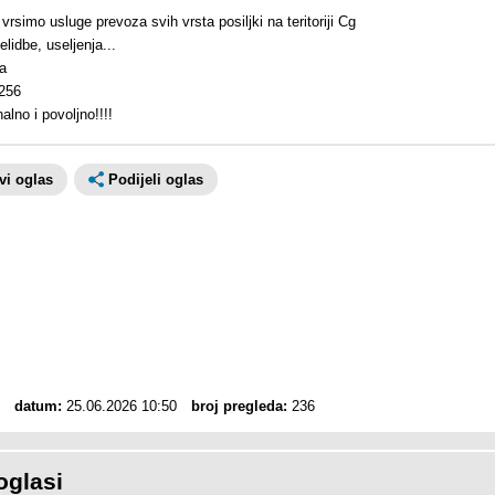
vrsimo usluge prevoza svih vrsta posiljki na teritoriji Cg
lidbe, useljenja...
ca
256
alno i povoljno!!!!
avi oglas
Podijeli oglas
datum:
25.06.2026 10:50
broj pregleda:
236
oglasi