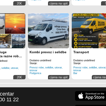
20€
cijena na upit
luge
Kombi prevoz i selidbe
Transport
ta razne robe.
 kombi.
Dodatno undefined
Dodatno undefined
efined
Stanje:
Stanje:
Prevoz robe, selidbe, utovar,
Prevoz robe, selidbe, utovar
 selidbe, utovar,
istovar
istovar
Podgorica
Bar
20€
cijena na upit
cijena na
 centar
00 11 22