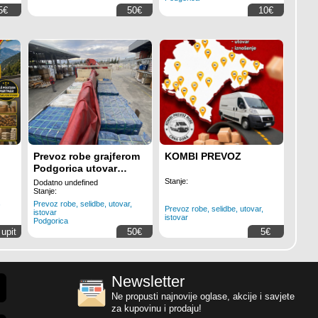
5€
50€
10€
Prevoz robe grajferom
KOMBI PREVOZ
Podgorica utovar
istovar
Stanje:
Dodatno undefined
Stanje:
,
Prevoz robe, selidbe, utovar,
Prevoz robe, selidbe, utovar,
istovar
istovar
Podgorica
 upit
50€
5€
Newsletter
Ne propusti najnovije oglase, akcije i savjete
za kupovinu i prodaju!