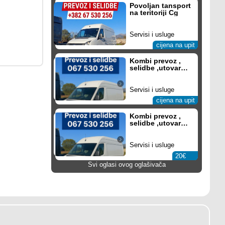
Povoljan tansport
na teritoriji Cg
Servisi i usluge
cijena na upit
Kombi prevoz ,
selidbe ,utovar
povoljno
Servisi i usluge
cijena na upit
Kombi prevoz ,
selidbe ,utovar
povoljno
Servisi i usluge
20€
Svi oglasi ovog oglašivača