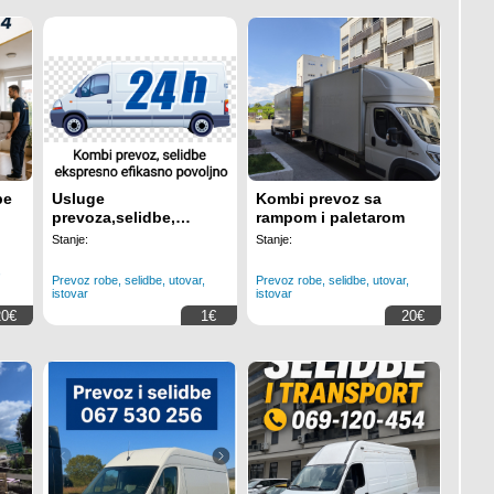
be
Usluge
Kombi prevoz sa
prevoza,selidbe,
rampom i paletarom
montaza
Stanje:
Stanje:
,
Prevoz robe, selidbe, utovar,
Prevoz robe, selidbe, utovar,
istovar
istovar
20€
1€
20€