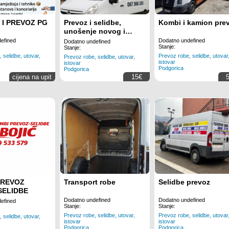
 I PREVOZ PG
Prevoz i selidbe,
Kombi i kamion pre
unošenje novog i
iznošenje starog
efined
Dodatno undefined
Dodatno undefined
Stanje:
namještaja
Stanje:
 selidbe, utovar,
Prevoz robe, selidbe, utovar
Prevoz robe, selidbe, utovar,
istovar
istovar
Podgorica
Podgorica
cijena na upit
15€
PREVOZ
Transport robe
Selidbe prevoz
SELIDBE
Dodatno undefined
Dodatno undefined
efined
Stanje:
Stanje:
Prevoz robe, selidbe, utovar,
Prevoz robe, selidbe, utovar
 selidbe, utovar,
istovar
istovar
Podgorica
Podgorica