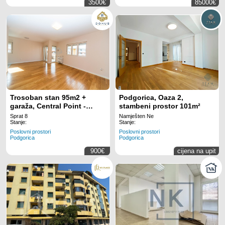
3500€
85000€
Trosoban stan 95m2 +
Podgorica, Oaza 2,
garaža, Central Point -
stambeni prostor 101m²
Podgorica
Sprat 8
Namješten Ne
Stanje:
Stanje:
Poslovni prostori
Poslovni prostori
Podgorica
Podgorica
900€
cijena na upit