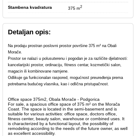
2
Stambena kvadratura
375 m
Detaljan opis:
Na prodaju prostran poslovni prostor površine 375 m² na Obali
Morače.
Prostor se nalazi u polusuterenu i pogodan je za različite djelatnosti:
kancelarijski prostor, ordinaciju, fitness centar, kozmetički salon,
magacin ili kombinovane namjene.
Odlikuje ga funkcionalan raspored, mogućnost preuređenja prema
potrebama budućeg vlasnika, kao i odlična pristupačnost.
Office space 375m2, Obala Morače - Podgorica
For sale, a spacious office space of 375 m² on the Morača
Coast. The space is located in the semi-basement and is
suitable for various activities: office space, doctors office,
fitness center, beauty salon, warehouse or combined uses. It
is characterized by a functional layout, the possibility of
remodeling according to the needs of the future owner, as well
as excellent accessibility.