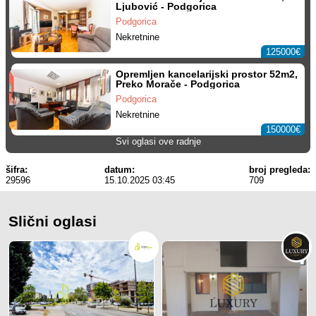
Ljubović - Podgorica
Podgorica
Nekretnine
125000€
Opremljen kancelarijski prostor 52m2,
Preko Morače - Podgorica
Podgorica
Nekretnine
150000€
Svi oglasi ove radnje
šifra:
datum:
broj pregleda:
29596
15.10.2025 03:45
709
Slični oglasi