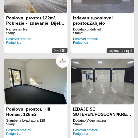
Poslovni prostor 122m²,
Izdavanje,poslovni
Pobrežje - Izdavanje, Bijela
prostor,Zabjelo
faza, Klimatizovan
Namješten Ne
Dodatno undefined
Stanje:
Stanje:
Poslovni prostori
Poslovni prostori
Podgorica
Podgorica
2500€
cijena na upit
Poslovni prostor, Hill
IZDAJE SE
Homes, 128m2
SUTEREN/POSLOVNI/KREATIV
PROSTOR
Stambena kvadratura 128
Dodatno Video nadzor
Stanje:
Stanje:
Poslovni prostori
Poslovni prostori
Podgorica
Podgorica