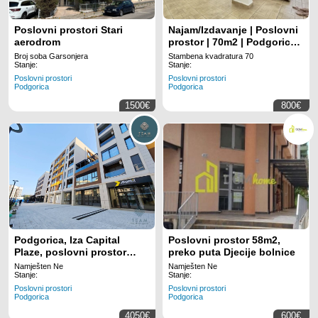
Poslovni prostori Stari
Najam/Izdavanje | Poslovni
aerodrom
prostor | 70m2 | Podgorica,
Zabjelo
Broj soba Garsonjera
Stambena kvadratura 70
Stanje:
Stanje:
Poslovni prostori
Poslovni prostori
Podgorica
Podgorica
1500€
800€
Podgorica, Iza Capital
Poslovni prostor 58m2,
Plaze, poslovni prostor
preko puta Djecije bolnice
176m²
Namješten Ne
Namješten Ne
Stanje:
Stanje:
Poslovni prostori
Poslovni prostori
Podgorica
Podgorica
4050€
600€