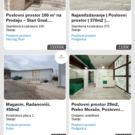
Poslovni prostor 100 m² na
Najam/Izdavanje | Poslovni
Prodaju – Stari Grad,
prostor | 370m2 |
Herceg Novi
Podgorica, Bioče
Stambena kvadratura 100
Stambena kvadratura 370
Stanje:
Stanje:
Poslovni prostori
Poslovni prostori
Herceg Novi
Podgorica
330000€
1100€
Magacin, Radanovići,
Poslovni prostor 29m2,
450m2
Preko Morače, Poslovni
Centar Kruševac
Kvadratura placa 1
Dodatno undefined
Stanje:
Stanje:
Poslovni prostori
Poslovni prostori
Kotor
Podgorica