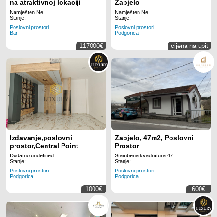
na atraktivnoj lokaciji
Zabjelo
Namješten Ne
Namješten Ne
Stanje:
Stanje:
Poslovni prostori
Poslovni prostori
Bar
Podgorica
117000€
cijena na upit
Izdavanje,poslovni
Zabjelo, 47m2, Poslovni
prostor,Central Point
Prostor
Dodatno undefined
Stambena kvadratura 47
Stanje:
Stanje:
Poslovni prostori
Poslovni prostori
Podgorica
Podgorica
1000€
600€