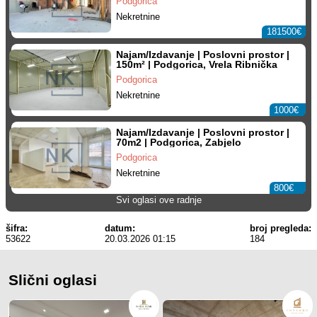
Podgorica
Nekretnine
181500€
Najam/Izdavanje | Poslovni prostor |
150m² | Podgorica, Vrela Ribnička
Podgorica
Nekretnine
1000€
Najam/Izdavanje | Poslovni prostor |
70m2 | Podgorica, Zabjelo
Podgorica
Nekretnine
800€
Svi oglasi ove radnje
šifra:
datum:
broj pregleda:
53622
20.03.2026 01:15
184
Slični oglasi