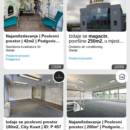
Najam/Izdavanje | Poslovni
Izdaje se
magacin
,
prostor | 42m2 | Podgorica,
površine
250m2
, u mjestu
Centar
Kuće
Rakića
u
Stambena kvadratura 42
Dodatno air conditioning
Podgorici
.
Stanje:
Stanje:
Poslovni prostori
Poslovni prostori
Podgorica
1200€
1600€
Izdaje se poslovni prostor
Najam/Izdavanje | Poslovni
180m2, City Kvart | ID: P 457
prostor | 200m² | Podgorica,