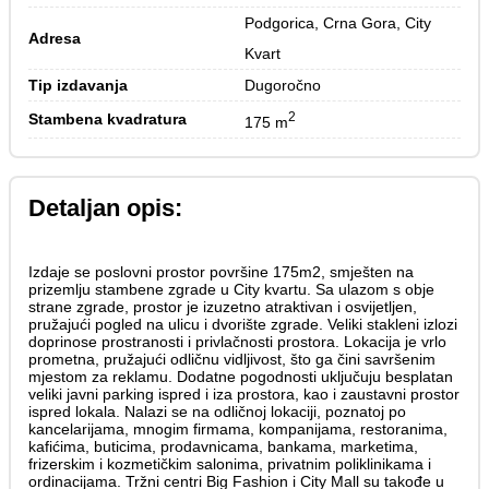
Podgorica, Crna Gora, City 
Adresa
Kvart
Tip izdavanja
Dugoročno
2
Stambena kvadratura
175 m
Detaljan opis:
Izdaje se poslovni prostor površine 175m2, smješten na
prizemlju stambene zgrade u City kvartu. Sa ulazom s obje
strane zgrade, prostor je izuzetno atraktivan i osvijetljen,
pružajući pogled na ulicu i dvorište zgrade. Veliki stakleni izlozi
doprinose prostranosti i privlačnosti prostora. Lokacija je vrlo
prometna, pružajući odličnu vidljivost, što ga čini savršenim
mjestom za reklamu. Dodatne pogodnosti uključuju besplatan
veliki javni parking ispred i iza prostora, kao i zaustavni prostor
ispred lokala. Nalazi se na odličnoj lokaciji, poznatoj po
kancelarijama, mnogim firmama, kompanijama, restoranima,
kafićima, buticima, prodavnicama, bankama, marketima,
frizerskim i kozmetičkim salonima, privatnim poliklinikama i
ordinacijama. Tržni centri Big Fashion i City Mall su takođe u