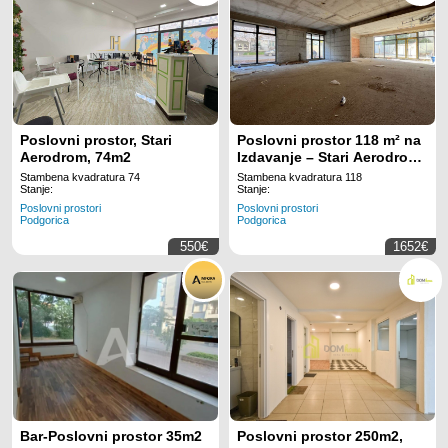
Poslovni prostor, Stari
Poslovni prostor 118 m² na
Aerodrom, 74m2
Izdavanje – Stari Aerodrom,
Podgorica
Stambena kvadratura 74
Stambena kvadratura 118
Stanje:
Stanje:
Poslovni prostori
Poslovni prostori
Podgorica
Podgorica
550€
1652€
Bar-Poslovni prostor 35m2
Poslovni prostor 250m2,