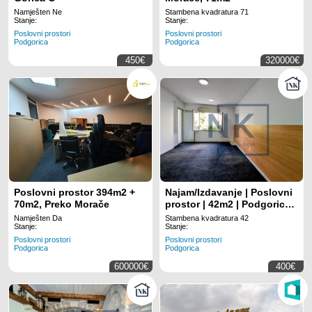
Namješten Ne
Stambena kvadratura 71
Stanje:
Stanje:
Poslovni prostori
Poslovni prostori
Podgorica
Podgorica
450€
320000€
Poslovni prostor 394m2 +
Najam/Izdavanje | Poslovni
70m2, Preko Morače
prostor | 42m2 | Podgorica,
Ljubović
Namješten Da
Stambena kvadratura 42
Stanje:
Stanje:
Poslovni prostori
Poslovni prostori
Podgorica
Podgorica
600000€
400€