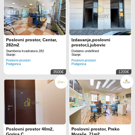
Poslovni prostor, Centar,
Izdavanje,poslovni
282m2
prostor,Ljubovic
Stambena kvadratura 282
Dodatno undefined
Stanje:
Stanje:
Poslovni prostori
Poslovni prostori
Podgorica
Podgorica
3500€
1200€
Poslovni prostor 40m2,
Poslovni prostor, Preko
Gorica C
Morače, 71m2