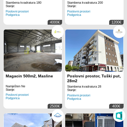
City Kvart
Stambena kvadratura 180
Stambena kvadratura 200
Stanje:
Stanje:
Poslovni prostori
Poslovni prostori
Podgorica
Podgorica
4000€
1200€
Magacin 500m2, Masline
Poslovni prostor, Tuški put,
28m2
Namješten Ne
Stambena kvadratura 28
Stanje:
Stanje:
Poslovni prostori
Poslovni prostori
Podgorica
Podgorica
2500€
400€