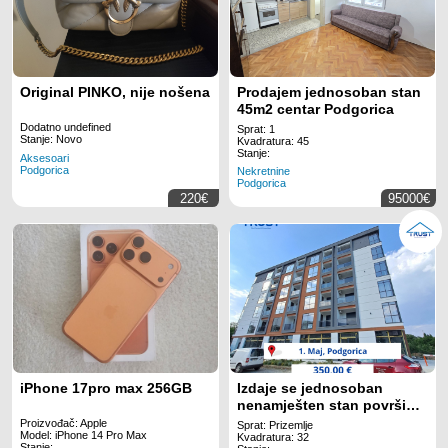
Original PINKO, nije nošena
Prodajem jednosoban stan
45m2 centar Podgorica
Dodatno undefined
Sprat: 1
Stanje: Novo
Kvadratura: 45
Stanje:
Aksesoari
Podgorica
Nekretnine
Podgorica
220€
95000€
iPhone 17pro max 256GB
Izdaje se jednosoban
nenamješten stan površine
34 m!
Proizvođač: Apple
Sprat: Prizemlje
Model: iPhone 14 Pro Max
Kvadratura: 32
Stanje: