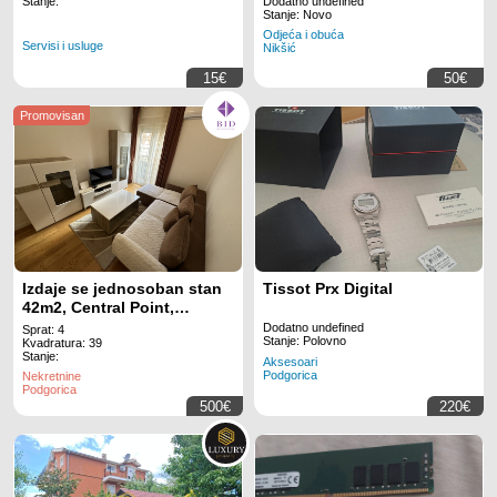
Stanje:
Dodatno undefined
Stanje: Novo
Odjeća i obuća
Servisi i usluge
Nikšić
15€
50€
Izdaje se jednosoban stan
Tissot Prx Digital
42m2, Central Point,
Podgorica
Dodatno undefined
Sprat: 4
Stanje: Polovno
Kvadratura: 39
Stanje:
Aksesoari
Podgorica
Nekretnine
Podgorica
500€
220€