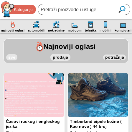
Kategorije
najnoviji oglasi
automobili
nekretnine
moj dom
tehnika
mobilni
kompjuteri
Najnoviji oglasi
sve
prodaja
potražnja
Časovi ruskog i engleskog
Timberland cipele kožne (
jezika
Kao nove ) 44 broj