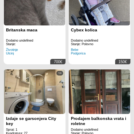
Britanska maca
Cybex kolica
Dodatno undefined
Dodatno undefined
Stanje:
Stanje: Polovno
Životinje
Bebe
Ulcinj
Podgorica
700€
150€
Izdaje se garsonjera City
Prodajem balkonska vrata i
key
roletne
Sprat: 1
Dodatno undefined
Kvadratura: 27
Stanje: Polovno