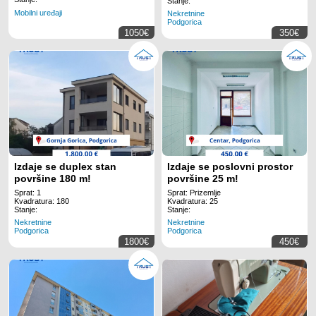
Stanje:
Mobilni uređaji
Nekretnine
Podgorica
1050€
350€
Izdaje se duplex stan
Izdaje se poslovni prostor
površine 180 m!
površine 25 m!
Sprat: 1
Sprat: Prizemlje
Kvadratura: 180
Kvadratura: 25
Stanje:
Stanje:
Nekretnine
Nekretnine
Podgorica
Podgorica
1800€
450€