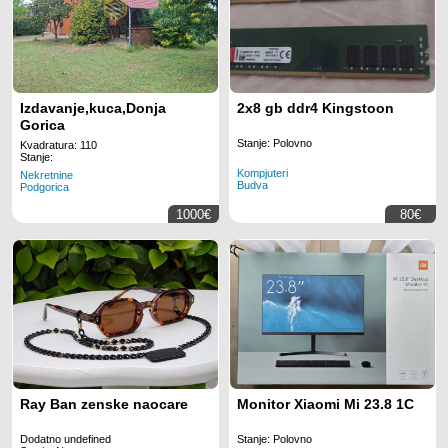
Izdavanje,kuca,Donja
2x8 gb ddr4 Kingstoon
Gorica
Stanje: Polovno
Kvadratura: 110
Stanje:
Kompjuteri
Nekretnine
Budva
Podgorica
1000€
80€
Ray Ban zenske naocare
Monitor Xiaomi Mi 23.8 1C
Dodatno undefined
Stanje: Polovno