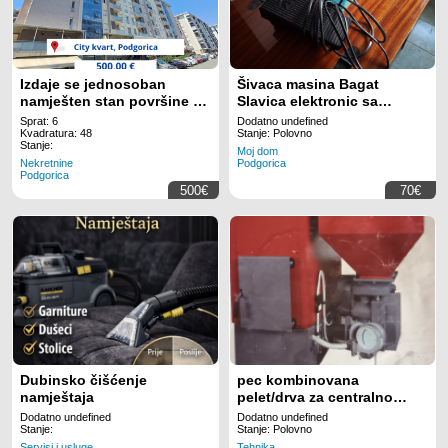
Izdaje se jednosoban
Šivaca masina Bagat
namješten stan površine 48
Slavica elektronic sa
m!
kabinetom
Sprat: 6
Dodatno undefined
Kvadratura: 48
Stanje: Polovno
Stanje:
Moj dom
Nekretnine
Podgorica
Podgorica
500€
70€
Dubinsko čišćenje
pec kombinovana
namještaja
pelet/drva za centralno
grijanje
Dodatno undefined
Dodatno undefined
Stanje:
Stanje: Polovno
Servisi i usluge
Tehnika