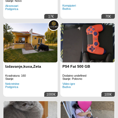
Stanje: Novo
Kompjuteri
Aksesoari
Budva
Podgorica
17€
70€
Izdavanje,kuca,Zeta
PS4 Fat 500 GB
Kvadratura: 160
Dodatno undefined
Stanje:
Stanje: Polovno
Nekretnine
Video igre
Podgorica
Budva
1000€
100€