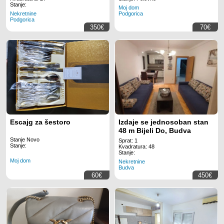
Stanje:
Moj dom
Nekretnine
Podgorica
Podgorica
350€
70€
Escajg za šestoro
Izdaje se jednosoban stan
48 m Bijeli Do, Budva
Stanje Novo
Sprat: 1
Stanje:
Kvadratura: 48
Stanje:
Moj dom
Nekretnine
Budva
60€
450€