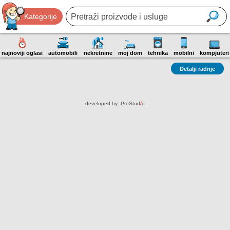
Kategorije
najnoviji oglasi
automobili
nekretnine
moj dom
tehnika
mobilni
kompjuteri
Detalji radnje
developed by:
ProStud
/
o