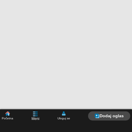
Dodaj oglas
Početna
Uloguj se
Meni