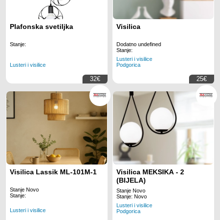
Plafonska svetiljka
Visilica
Stanje:
Dodatno undefined
Stanje:
Lusteri i visilice
Lusteri i visilice
Podgorica
32€
25€
Visilica Lassik ML-101M-1
Visilica MEKSIKA - 2
(BIJELA)
Stanje Novo
Stanje Novo
Stanje:
Stanje: Novo
Lusteri i visilice
Lusteri i visilice
Podgorica