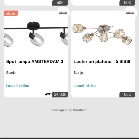
50€
50€
akcija
Spot lampa AMSTERDAM 3
Luster pri plafonu - 5 SISSI
Stanje:
Stanje:
Lusteri i visilice
Lusteri i visilice
40€
34.00€
65€
developed by:
ProStud
/
o