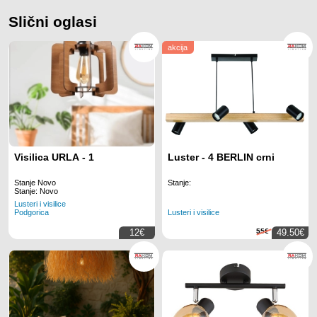
Slični oglasi
akcija
Visilica URLA - 1
Luster - 4 BERLIN crni
Stanje Novo
Stanje:
Stanje: Novo
Lusteri i visilice
Lusteri i visilice
Podgorica
12€
55€
49.50€