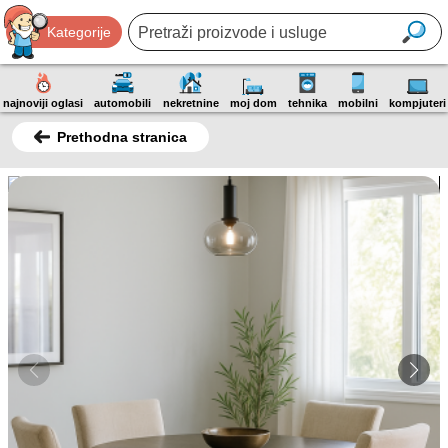
Kategorije
najnoviji oglasi
automobili
nekretnine
moj dom
tehnika
mobilni
kompjuteri
Prethodna stranica