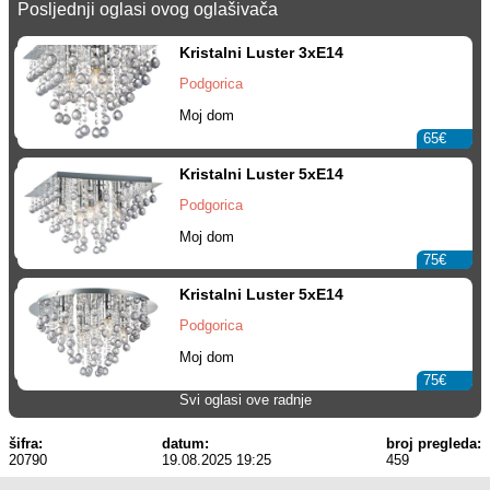
Posljednji oglasi ovog oglašivača
Kristalni Luster 3xE14
Podgorica
Moj dom
65€
Kristalni Luster 5xE14
Podgorica
Moj dom
75€
Kristalni Luster 5xE14
Podgorica
Moj dom
75€
Svi oglasi ove radnje
šifra:
datum:
broj pregleda:
20790
19.08.2025 19:25
459