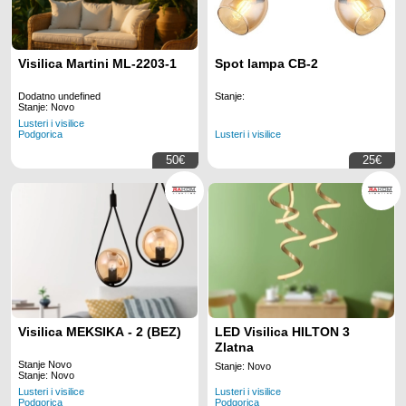
Visilica Martini ML-2203-1
Spot lampa CB-2
Dodatno undefined
Stanje:
Stanje: Novo
Lusteri i visilice
Lusteri i visilice
Podgorica
50€
25€
Visilica MEKSIKA - 2 (BEZ)
LED Visilica HILTON 3
Zlatna
Stanje Novo
Stanje: Novo
Stanje: Novo
Lusteri i visilice
Lusteri i visilice
Podgorica
Podgorica