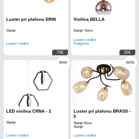
Luster pri plafonu ERIN
Visilica BELLA
Stanje:
Stanje: Novo
Lusteri i visilice
Lusteri i visilice
Podgorica
70€
55€
LED visilica CRNA - 2
Luster pri plafonu BRASS -
5
Stanje:
Stanje Novo
Stanje:
Lusteri i visilice
Lusteri i visilice