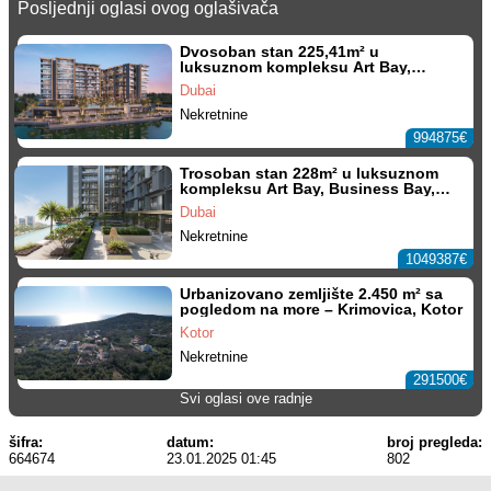
Posljednji oglasi ovog oglašivača
Dvosoban stan 225,41m² u
luksuznom kompleksu Art Bay,
Business Bay, Dubai
Dubai
Nekretnine
994875€
Trosoban stan 228m² u luksuznom
kompleksu Art Bay, Business Bay,
Dubai
Dubai
Nekretnine
1049387€
Urbanizovano zemljište 2.450 m² sa
pogledom na more – Krimovica, Kotor
Kotor
Nekretnine
291500€
Svi oglasi ove radnje
šifra:
datum:
broj pregleda:
664674
23.01.2025 01:45
802