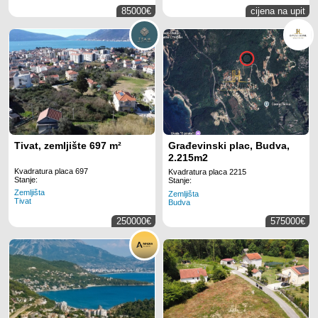
85000€
cijena na upit
Tivat, zemljište 697 m²
Građevinski plac, Budva,
2.215m2
Kvadratura placa 697
Kvadratura placa 2215
Stanje:
Stanje:
Zemljišta
Zemljišta
Tivat
Budva
250000€
575000€