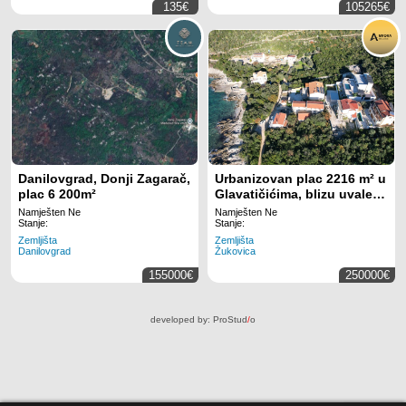
135€
105265€
Danilovgrad, Donji Zagarač,
Urbanizovan plac 2216 m² u
plac 6 200m²
Glavatičićima, blizu uvale
Žukovica i Bigova, sa
Namješten Ne
Namješten Ne
pogledom na more i
Stanje:
Stanje:
dozvolom za izgradnju tri
Zemljišta
Zemljišta
Danilovgrad
Žukovica
vile
155000€
250000€
developed by:
ProStud
/
o