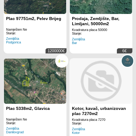
Plac 97751m2, Pelev Brijeg
Prodaja, Zemljište, Bar,
Limljani, 50000m2
Namješten Ne
Kvadratura placa 50000
Stanje:
Stanje:
Zemljišta
Zemljišta
Podgorica
Bar
1200000€
6€
Plac 5338m2, Glavica
Kotor, kavač, urbanizovan
plac 7270m2
Namješten Ne
Kvadratura placa 7270
Stanje:
Stanje:
Zemljišta
Zemljišta
Danilovgrad
Kotor