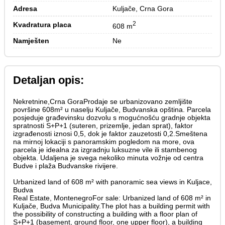
Adresa
Kuljače, Crna Gora
2
Kvadratura placa
608 m
Namješten
Ne
Detaljan opis:
Nekretnine,Crna GoraProdaje se urbanizovano zemljište
površine 608m² u naselju Kuljače, Budvanska opština. Parcela
posjeduje građevinsku dozvolu s mogućnošću gradnje objekta
spratnosti S+P+1 (suteren, prizemlje, jedan sprat), faktor
izgrađenosti iznosi 0,5, dok je faktor zauzetosti 0,2.Smeštena
na mirnoj lokaciji s panoramskim pogledom na more, ova
parcela je idealna za izgradnju luksuzne vile ili stambenog
objekta. Udaljena je svega nekoliko minuta vožnje od centra
Budve i plaža Budvanske rivijere.
Urbanized land of 608 m² with panoramic sea views in Kuljace,
Budva
Real Estate, MontenegroFor sale: Urbanized land of 608 m² in
Kuljače, Budva Municipality.The plot has a building permit with
the possibility of constructing a building with a floor plan of
S+P+1 (basement, ground floor, one upper floor), a building