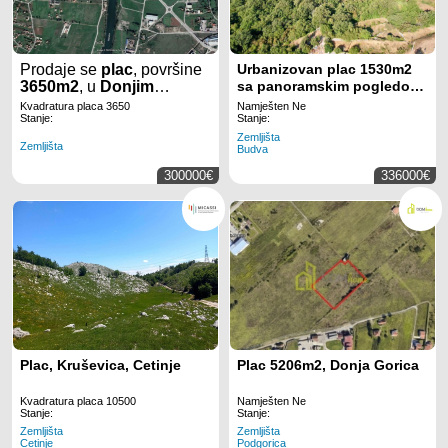
Prodaje se
plac
, površine
Urbanizovan plac 1530m2
3650m2
, u
Donjim
sa panoramskim pogledom
Kokotima
u
Podgorici
.
na more – Blizikuće, Budva
Kvadratura placa 3650
Namješten Ne
Stanje:
Stanje:
Zemljišta
Zemljišta
Budva
300000€
336000€
Plac, Kruševica, Cetinje
Plac 5206m2, Donja Gorica
Kvadratura placa 10500
Namješten Ne
Stanje:
Stanje:
Zemljišta
Zemljišta
Cetinje
Podgorica