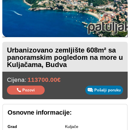
Urbanizovano zemljište 608m² sa
panoramskim pogledom na more u
Kuljačama, Budva
Cijena:
113700.00€
Pozovi
Pošalji poruku
Osnovne informacije:
Grad
Kuljače