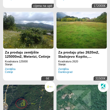
cijena na upit
172000€
Za prodaju zemljište
Za prodaju plac 2620m2,
125000m2, Meterizi, Cetinje
Sladojevo Kopito,
Danilovgrad
Kvadratura 125000
Kvadratura 2620
Stanje:
Stanje:
Zemljišta
Zemljišta
Cetinje
Danilovgrad
6€
31500€