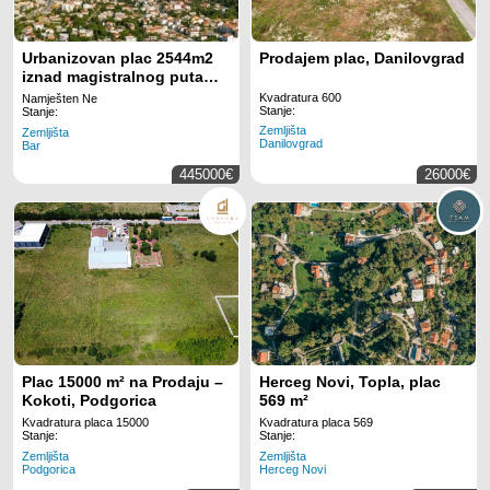
Urbanizovan plac 2544m2
Prodajem plac, Danilovgrad
iznad magistralnog puta
Sutomore-Čanj,opština Bar.
Kvadratura 600
Namješten Ne
Stanje:
Stanje:
Zemljišta
Zemljišta
Danilovgrad
Bar
445000€
26000€
Plac 15000 m² na Prodaju –
Herceg Novi, Topla, plac
Kokoti, Podgorica
569 m²
Kvadratura placa 15000
Kvadratura placa 569
Stanje:
Stanje:
Zemljišta
Zemljišta
Podgorica
Herceg Novi