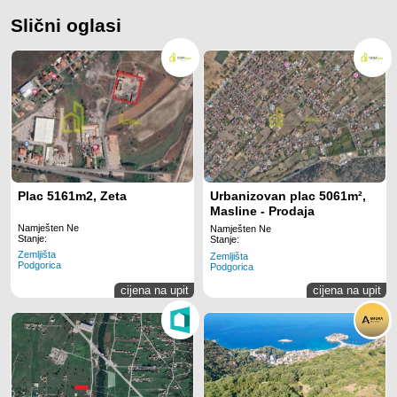
Slični oglasi
Plac 5161m2, Zeta
Urbanizovan plac 5061m²,
Masline - Prodaja
Namješten Ne
Namješten Ne
Stanje:
Stanje:
Zemljišta
Zemljišta
Podgorica
Podgorica
cijena na upit
cijena na upit