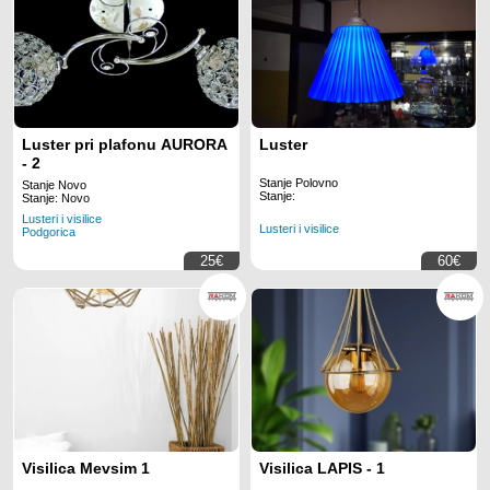
Luster pri plafonu AURORA
Luster
- 2
Stanje Polovno
Stanje Novo
Stanje:
Stanje: Novo
Lusteri i visilice
Lusteri i visilice
Podgorica
25€
60€
Visilica Mevsim 1
Visilica LAPIS - 1