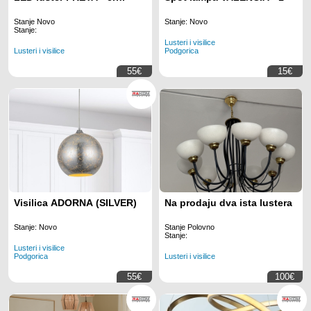
Stanje Novo
Stanje: Novo
Stanje:
Lusteri i visilice
Lusteri i visilice
Podgorica
55€
15€
Visilica ADORNA (SILVER)
Na prodaju dva ista lustera
Stanje: Novo
Stanje Polovno
Stanje:
Lusteri i visilice
Podgorica
Lusteri i visilice
55€
100€