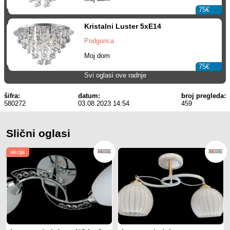
75€
Kristalni Luster 5xE14
Podgorica
Moj dom
75€
Svi oglasi ove radnje
šifra:
datum:
broj pregleda:
580272
03.08.2023 14:54
459
Slični oglasi
akcija