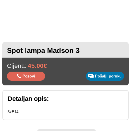
Spot lampa Madson 3
Cijena:
45.00€
Pozovi
Pošalji poruku
Detaljan opis:
3xE14