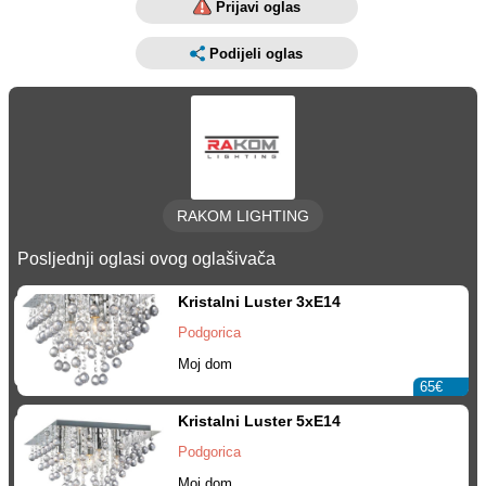
Prijavi oglas
Podijeli oglas
RAKOM LIGHTING
Posljednji oglasi ovog oglašivača
Kristalni Luster 3xE14
Podgorica
Moj dom
65€
Kristalni Luster 5xE14
Podgorica
Moj dom