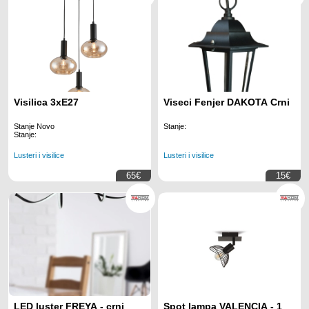
Visilica 3xE27
Viseci Fenjer DAKOTA Crni
Stanje Novo
Stanje:
Stanje:
Lusteri i visilice
Lusteri i visilice
65€
15€
LED luster FREYA - crni
Spot lampa VALENCIA - 1