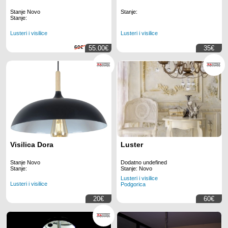
Stanje Novo
Stanje:
Stanje:
Lusteri i visilice
Lusteri i visilice
60€
55.00€
35€
Visilica Dora
Luster
Stanje Novo
Dodatno undefined
Stanje:
Stanje: Novo
Lusteri i visilice
Lusteri i visilice
Podgorica
20€
60€