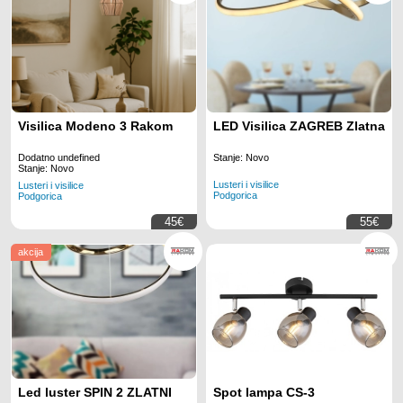
Visilica Modeno 3 Rakom
LED Visilica ZAGREB Zlatna
Dodatno undefined
Stanje: Novo
Stanje: Novo
Lusteri i visilice
Lusteri i visilice
Podgorica
Podgorica
45€
55€
akcija
Led luster SPIN 2 ZLATNI
Spot lampa CS-3