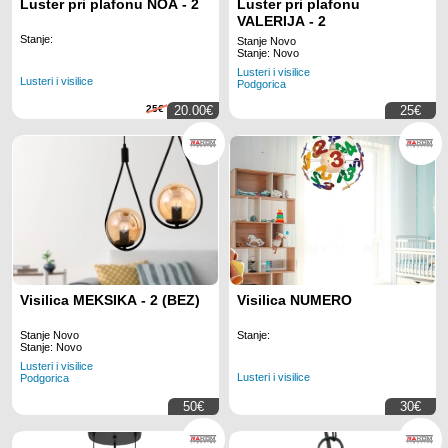
Luster pri plafonu NOA - 2
Luster pri plafonu
VALERIJA - 2
Stanje:
Stanje Novo
Stanje: Novo
Lusteri i visilice
Lusteri i visilice
Podgorica
25€
20.00€
25€
Visilica MEKSIKA - 2 (BEZ)
Visilica NUMERO
Stanje Novo
Stanje:
Stanje: Novo
Lusteri i visilice
Lusteri i visilice
Podgorica
50€
30€