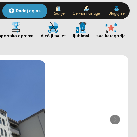
Dodaj oglas
Radnje
Servisi i usluge
Uloguj se