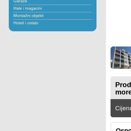
Garaže
Hale i magacini
Montažni objekti
Hoteli i ostalo
Prod
mor
Cijen
Osno