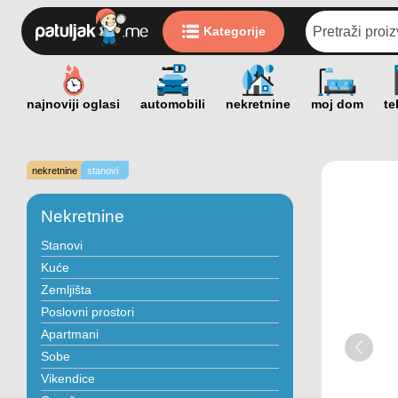
Kategorije
nekretnine
stanovi
Nekretnine
Stanovi
Kuće
Zemljišta
Poslovni prostori
Apartmani
Sobe
Vikendice