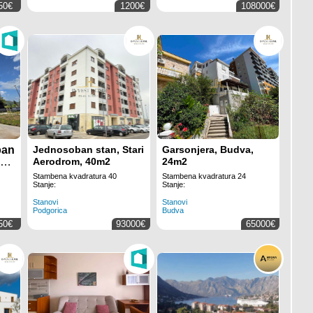
50€
1200€
108000€
ban
Jednosoban stan, Stari
Garsonjera, Budva,
2
,
Aerodrom, 40m2
24m2
Stambena kvadratura 40
Stambena kvadratura 24
Stanje:
Stanje:
Stanovi
Stanovi
Podgorica
Budva
50€
93000€
65000€