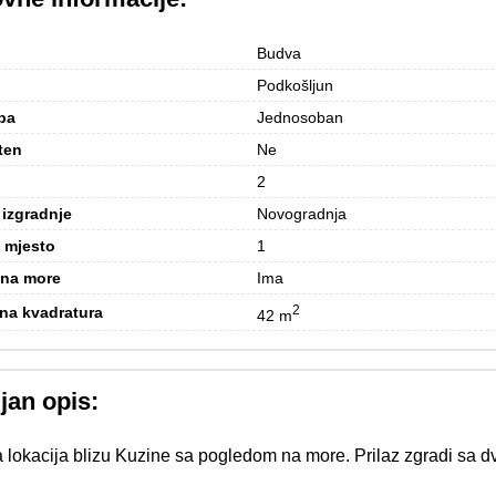
Budva
Podkošljun
ba
Jednosoban
ten
Ne
2
izgradnje
Novogradnja
 mjesto
1
 na more
Ima
2
na kvadratura
42 m
jan opis:
 lokacija blizu Kuzine sa pogledom na more. Prilaz zgradi sa dv