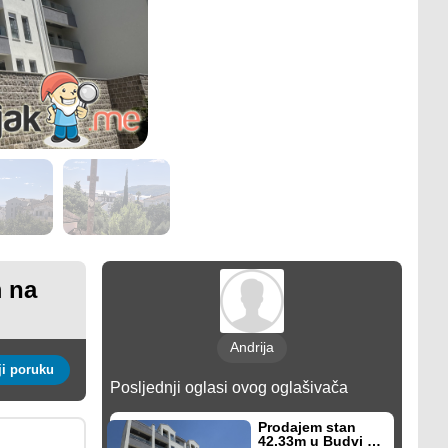
 na
Andrija
Pošalji poruku
Posljednji oglasi ovog oglašivača
Prodajem stan
42.33m u Budvi sa