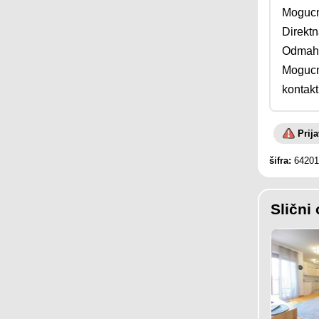
Mogucn
Direktn
Odmah 
Mogucn
kontak
Prij
šifra:
64201
Slični 