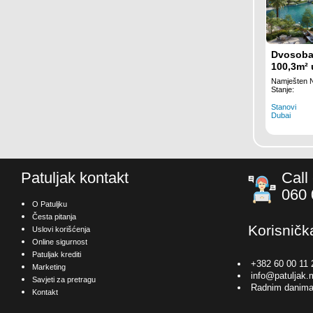
Dvosoba
100,3m²
Belgravi
Namješten 
Dubai
Stanje:
Stanovi
Dubai
Patuljak kontakt
Call
060 
O Patuljku
Česta pitanja
Korisničk
Uslovi korišćenja
Online sigurnost
Patuljak krediti
+382 60 00 11 
Marketing
info@patuljak.
Savjeti za pretragu
Radnim danima
Kontakt