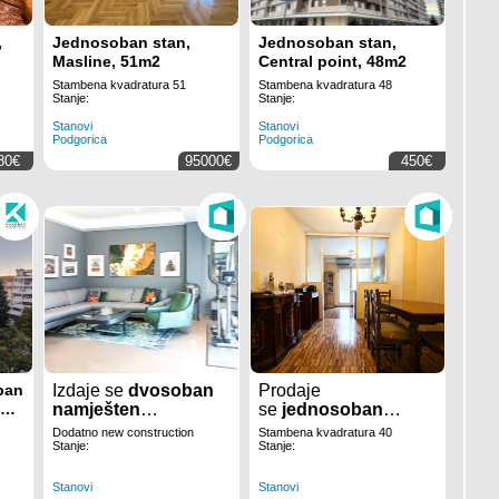
,
Jednosoban stan,
Jednosoban stan,
Masline, 51m2
Central point, 48m2
Stambena kvadratura 51
Stambena kvadratura 48
Stanje:
Stanje:
Stanovi
Stanovi
Podgorica
Podgorica
80€
95000€
450€
ban
Izdaje se
dvosoban
Prodaje
eko
namješten
se
jednosoban
stan,
površine
96m2
,
namješten stan
,
Dodatno new construction
Stambena kvadratura 40
u dijelu grada
Preko
površine
40m2
, u
Stanje:
Stanje:
Morače
u
Podgorici.
dijelu grada
Preko
Morače
u
Podgorici.
Stanovi
Stanovi