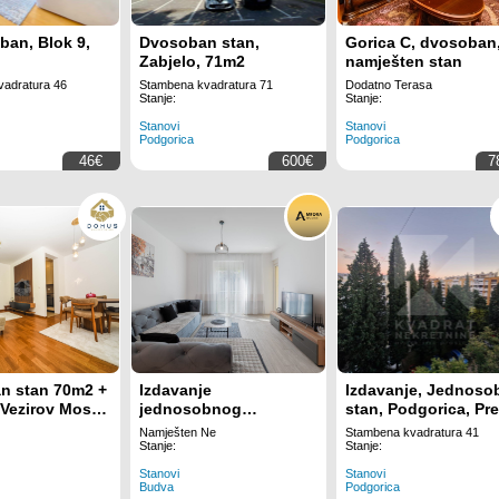
an, Blok 9,
Dvosoban stan,
Gorica C, dvosoban
Zabjelo, 71m2
namješten stan
adratura 46
Stambena kvadratura 71
Dodatno Terasa
Stanje:
Stanje:
Stanovi
Stanovi
Podgorica
Podgorica
46€
600€
7
n stan 70m2 +
Izdavanje
Izdavanje, Jednoso
 Vezirov Most -
jednosobnog
stan, Podgorica, Pr
ca
namestenog stana u
Morače, 41m2
Namješten Ne
Stambena kvadratura 41
Becicima (Izdavanje na
Stanje:
Stanje:
period od 15.09.2026
Stanovi
Stanovi
do 15.06.2027,racuni
Budva
Podgorica