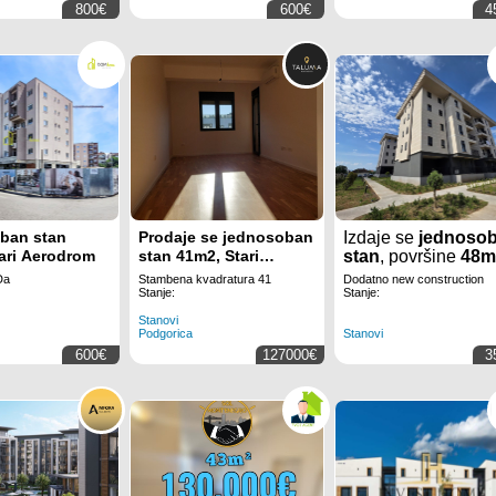
ukljuceni u cenu)
800€
600€
4
ban stan
Prodaje se jednosoban
Izdaje se
jednoso
ari Aerodrom
stan 41m2, Stari
stan
, površine
48m
Aerodrom | ID: P 678
u
Tološima
u
Da
Stambena kvadratura 41
Dodatno new construction
Podgorici.
Stanje:
Stanje:
Stanovi
Podgorica
Stanovi
600€
127000€
3