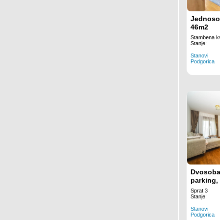
Jednosob
46m2
Stambena kv
Stanje:
Stanovi
Podgorica
Dvosoba
parking,
Podgori
Sprat 3
Stanje:
Stanovi
Podgorica