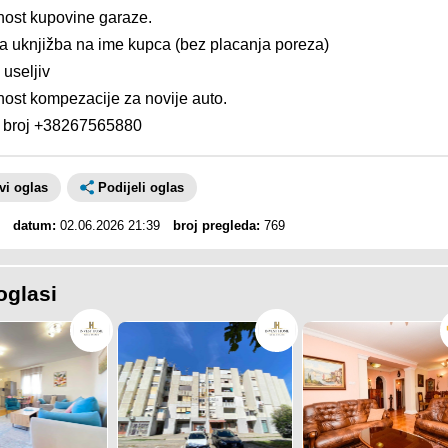
ost kupovine garaze.
a uknjižba na ime kupca (bez placanja poreza)
useljiv
ost kompezacije za novije auto.
t broj +38267565880
avi oglas
Podijeli oglas
datum:
02.06.2026 21:39
broj pregleda:
769
oglasi