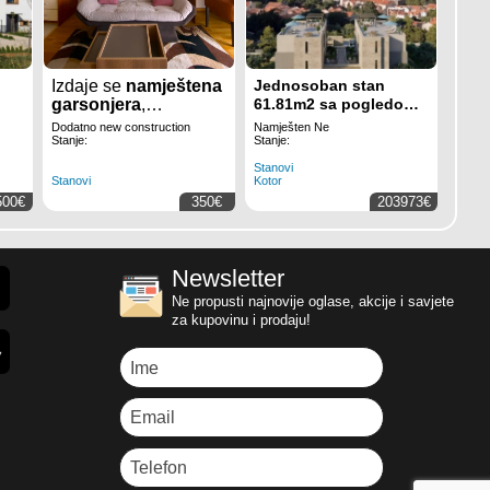
Izdaje se
namještena
Jednosoban stan
garsonjera
,
61.81m2 sa pogledom
površine
30m2
, u
City
na more u modernom
Dodatno new construction
Namješten Ne
kvartu
u
Podgorici
.
stambenom kompleksu
Stanje:
Stanje:
sa bazenom – Škaljari,
Stanovi
Kotor
Stanovi
Kotor
500€
350€
203973€
Newsletter
Ne propusti najnovije oglase, akcije i savjete
za kupovinu i prodaju!