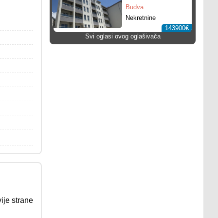
pogledom na
Budva
more
Nekretnine
143900€
Svi oglasi ovog oglašivača
ije strane