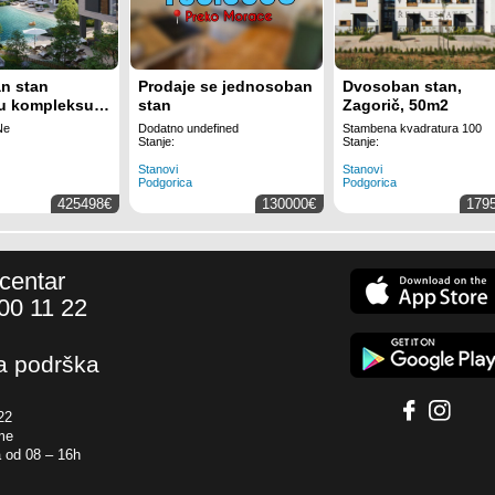
n stan
Prodaje se jednosoban
Dvosoban stan,
 u kompleksu
stan
Zagorič, 50m2
a Gardens,
Ne
Dodatno undefined
Stambena kvadratura 100
Stanje:
Stanje:
Stanovi
Stanovi
Podgorica
Podgorica
425498€
130000€
179
 centar
00 11 22
a podrška
22
me
 od 08 – 16h