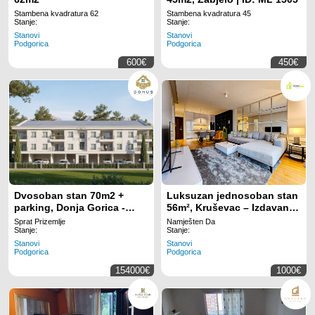
Stambena kvadratura 62
Stambena kvadratura 45
Stanje:
Stanje:
Stanovi
Stanovi
Podgorica
Podgorica
600€
450€
Dvosoban stan 70m2 +
Luksuzan jednosoban stan
parking, Donja Gorica -
56m², Kruševac – Izdavanje,
Podgorica
Luksuzno Namješten,
Sprat Prizemlje
Namješten Da
Klimatizovan, Lift
Stanje:
Stanje:
Stanovi
Stanovi
Podgorica
Podgorica
154000€
1000€