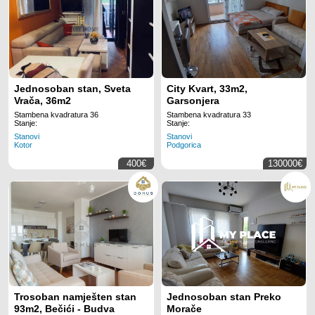
Jednosoban stan, Sveta
City Kvart, 33m2,
Vrača, 36m2
Garsonjera
Stambena kvadratura 36
Stambena kvadratura 33
Stanje:
Stanje:
Stanovi
Stanovi
Kotor
Podgorica
400€
130000€
Trosoban namješten stan
Jednosoban stan Preko
93m2, Bečići - Budva
Morače