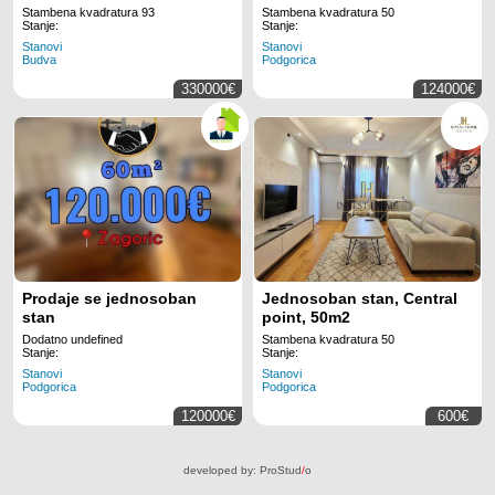
Stambena kvadratura 93
Stambena kvadratura 50
Stanje:
Stanje:
Stanovi
Stanovi
Budva
Podgorica
330000€
124000€
Prodaje se jednosoban
Jednosoban stan, Central
stan
point, 50m2
Dodatno undefined
Stambena kvadratura 50
Stanje:
Stanje:
Stanovi
Stanovi
Podgorica
Podgorica
120000€
600€
developed by:
ProStud
/
o