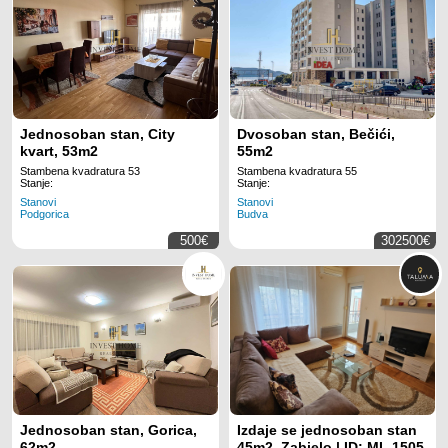
Jednosoban stan, City
Dvosoban stan, Bečići,
kvart, 53m2
55m2
Stambena kvadratura 53
Stambena kvadratura 55
Stanje:
Stanje:
Stanovi
Stanovi
Podgorica
Budva
500€
302500€
Jednosoban stan, Gorica,
Izdaje se jednosoban stan
62m2
45m2, Zabjelo | ID: ML 1505