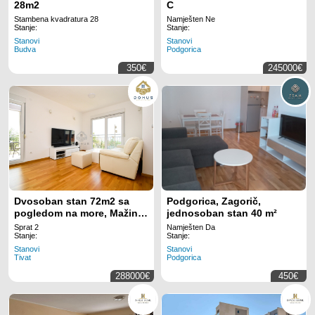
28m2
C
Stambena kvadratura 28
Namješten Ne
Stanje:
Stanje:
Stanovi
Stanovi
Budva
Podgorica
350€
245000€
Dvosoban stan 72m2 sa
Podgorica, Zagorič,
pogledom na more, Mažina
jednosoban stan 40 m²
- Tivat
Sprat 2
Namješten Da
Stanje:
Stanje:
Stanovi
Stanovi
Tivat
Podgorica
288000€
450€