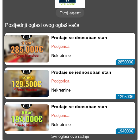
Tvoj agent
Posljednji oglasi ovog oglašivača
Prodaje se dvosoban stan
Podgorica
Nekretnine
285000€
Prodaje se jednosoban stan
Podgorica
Nekretnine
129500€
Prodaje se dvosoban stan
Podgorica
Nekretnine
194000€
Svi oglasi ove radnje