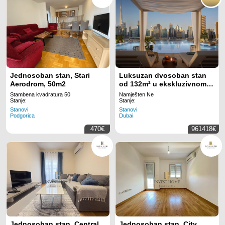
Jednosoban stan, Stari
Luksuzan dvosoban stan
Aerodrom, 50m2
od 132m² u ekskluzivnom
kompleksu The Quayside,
Stambena kvadratura 50
Namješten Ne
Business Bay, Dubai –
Stanje:
Stanje:
vrhunski dizajn i prestižna
Stanovi
Stanovi
Podgorica
Dubai
lokacija!
470€
961418€
Jednosoban stan, Central
Jednosoban stan, City