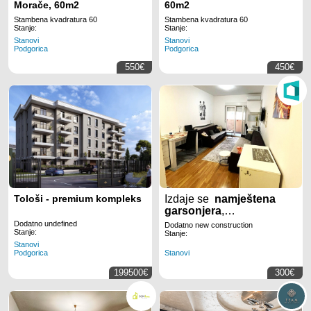
Morače, 60m2
60m2
Stambena kvadratura 60
Stambena kvadratura 60
Stanje:
Stanje:
Stanovi
Stanovi
Podgorica
Podgorica
550€
450€
Tološi - premium kompleks
Izdaje se
namještena
garsonjera
,
površine
26m2
, na
Dodatno undefined
Dodatno new construction
Stanje:
Tuškom putu
u
Stanje:
Stanovi
Podgorici..
Stanovi
Podgorica
199500€
300€