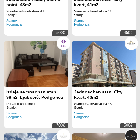
point, 43m2
kvart, 41m2
Stambena kvadratura 43
Stambena kvadratura 41
Stanje:
Stanje:
Stanovi
Stanovi
Podgorica
Podgorica
500€
450€
Izdaje se trosoban stan
Jednosoban stan, City
98m2, Ljubović, Podgorica
kvart, 43m2
Dodatno undefined
Stambena kvadratura 43
Stanje:
Stanje:
Stanovi
Stanovi
Podgorica
Podgorica
700€
500€