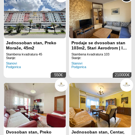
Jednosoban stan, Preko
Prodaje se dvosoban stan
Morače, 45m2
103m2, Stari Aerodrom | ID:
ML 1360
Stambena kvadratura 45
Stambena kvadratura 103
Stanje:
Stanje:
Stanovi
Stanovi
Podgorica
Podgorica
550€
210000€
Dvosoban stan, Preko
Jednosoban stan, Centar,