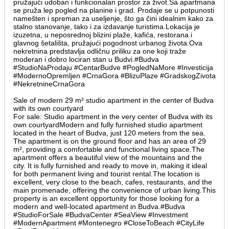
pružajući udoban i funkcionalan prostor za život.Sa apartmana
se pruža lep pogled na planine i grad. Prodaje se u potpunosti
namešten i spreman za useljenje, što ga čini idealnim kako za
stalno stanovanje, tako i za izdavanje turistima.Lokacija je
izuzetna, u neposrednoj blizini plaže, kafića, restorana i
glavnog šetališta, pružajući pogodnost urbanog života.Ova
nekretnina predstavlja odličnu priliku za one koji traže
moderan i dobro lociran stan u Budvi.#Budva
#StudioNaProdaju #CentarBudve #PogledNaMore #Investicija
#ModernoOpremljen #CrnaGora #BlizuPlaze #GradskogZivota
#NekretnineCrnaGora
Sale of modern 29 m² studio apartment in the center of Budva
with its own courtyard
For sale: Studio apartment in the very center of Budva with its
own courtyardModern and fully furnished studio apartment
located in the heart of Budva, just 120 meters from the sea.
The apartment is on the ground floor and has an area of 29
m², providing a comfortable and functional living space.The
apartment offers a beautiful view of the mountains and the
city. It is fully furnished and ready to move in, making it ideal
for both permanent living and tourist rental.The location is
excellent, very close to the beach, cafes, restaurants, and the
main promenade, offering the convenience of urban living.This
property is an excellent opportunity for those looking for a
modern and well-located apartment in Budva.#Budva
#StudioForSale #BudvaCenter #SeaView #Investment
#ModernApartment #Montenegro #CloseToBeach #CityLife