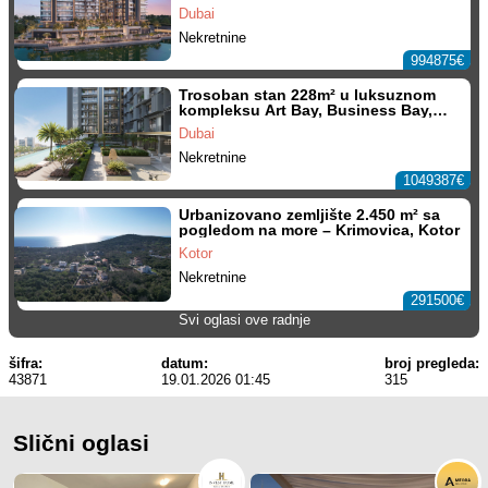
Business Bay, Dubai
Dubai
Nekretnine
994875€
Trosoban stan 228m² u luksuznom
kompleksu Art Bay, Business Bay,
Dubai
Dubai
Nekretnine
1049387€
Urbanizovano zemljište 2.450 m² sa
pogledom na more – Krimovica, Kotor
Kotor
Nekretnine
291500€
Svi oglasi ove radnje
šifra:
datum:
broj pregleda:
43871
19.01.2026 01:45
315
Slični oglasi