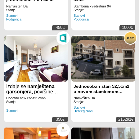
Namješten Da
Stambena kvadratura 94
Stanje:
Stanje:
Stanovi
Stanovi
Podgorica
Podgorica
450€
1000€
Izdaje se
namještena
Jednosoban stan 52,51m2
garsonjera,
površine
u novom stambenom
30m2
, na
Tuškom putu
u
kompleksu,Risan
Dodatno new construction
Namješten Da
Podgorici
.
Stanje:
Stanje:
Stanovi
Stanovi
Herceg Novi
350€
215291€