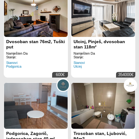
Dvosoban stan 76m2, Tuški
Ulcinj, Pinješ, dvosoban
put
stan 118m²
Namješten Da
Namješten Da
Stanje:
Stanje:
Stanovi
Stanovi
Podgorica
Ulcinj
600€
354000€
Podgorica, Zagorič,
Trosoban stan, Ljubović,
jednosoban stan 40 m²
94m2