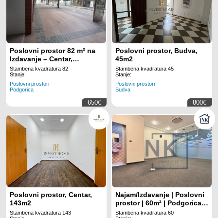
Poslovni prostor 82 m² na
Poslovni prostor, Budva,
Izdavanje – Centar,
45m2
Podgorica
Stambena kvadratura 82
Stambena kvadratura 45
Stanje:
Stanje:
Poslovni prostori
Poslovni prostori
Podgorica
Budva
650€
800€
Poslovni prostor, Centar,
Najam/Izdavanje | Poslovni
143m2
prostor | 60m² | Podgorica,
Preko Morače
Stambena kvadratura 143
Stambena kvadratura 60