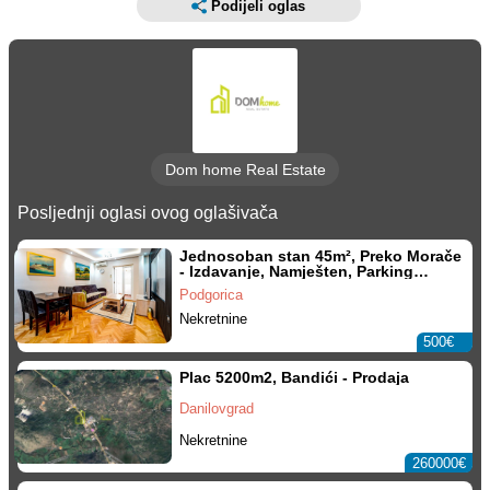
Podijeli oglas
Dom home Real Estate
Posljednji oglasi ovog oglašivača
Jednosoban stan 45m², Preko Morače
- Izdavanje, Namješten, Parking
mjesto
Podgorica
Nekretnine
500€
Plac 5200m2, Bandići - Prodaja
Danilovgrad
Nekretnine
260000€