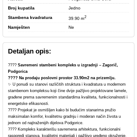
Broj kupatila
Jedno
2
Stambena kvadratura
39.90 m
Namješten
Ne
Detaljan opis:
????
Savremeni stambeni kompleks u izgradnji – Zagorič,
Podgorica
???? Na prodaju poslovni prostor 33.90m2 na prizemlju.
✨ U ponudi su stanovi različitih struktura i kvadratura u modernom
stambenom kompleksu koji čine dvije pažljivo projektovane lamele,
građene prema savremenim standardima kvaliteta, funkcionalnosti i
energetske efikasnosti.
???? Projekat je osmišljen kako bi budućim stanarima pružio
maksimalan komfor, kvalitetnu gradnju i moderan način života u
jednom od najtraženijih dijelova Podgorice.
???? Kompleks karakterišu savremena arhitektura, funkcionalni
rasporedi stanova, kvalitetni materijali i pažljivo uređeno okruženje,