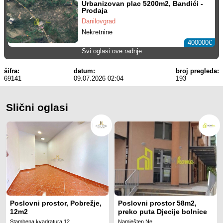
Urbanizovan plac 5200m2, Bandići -
Prodaja
Danilovgrad
Nekretnine
400000€
Svi oglasi ove radnje
šifra:
datum:
broj pregleda:
69141
09.07.2026 02:04
193
Slični oglasi
Poslovni prostor, Pobrežje,
Poslovni prostor 58m2,
12m2
preko puta Djecije bolnice
Stambena kvadratura 12
Namješten Ne