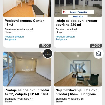
Poslovni prostor, Centar,
Izdaje se poslovni prostor
46m2
površine 220 m!
Stambena kvadratura 46
Dodatno undefined
Stanje:
Stanje:
Poslovni prostori
Poslovni prostori
Podgorica
Podgorica
500€
1600€
Prodaje se poslovni prostor
Najam/Izdavanje | Poslovni
47m2, Zabjelo | ID: ML 1661
prostor | 65m2 | Podgorica,
Stari Aerodrom
Stambena kvadratura 47
Stambena kvadratura 65
Stanje:
Stanje: