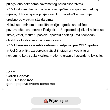
prilagođeno potrebama savremenog porodičnog života.
???? Budućim vlasnicima biće obezbijeđen dovoljan broj parking
mjesta, dok će zgrade posjedovati lift i zajedničke prostorije
uređene po visokim standardima.
Nalazi se u mirnom i porodičnom dijelu grada, sa odličnom
povezanošću sa centrom Podgorice. U neposrednoj blizini nalaze se
škole, vrtići, marketi, parkovi, sportski sadržaji i svi neophodni
objekti za kvalitetan svakodnevni život.
????
Planirani završetak radova i useljenje: jun 2027. godine.
✨ Odlična prilika za porodični život ili sigurnu investiciju u
nekretninu koja spaja kvalitet, modernu gradnju i atraktivnu lokaciju.
Agent:
Goran Popović
+382 67 822 822
goran.popovic@dom-home.me
Prijavi oglas