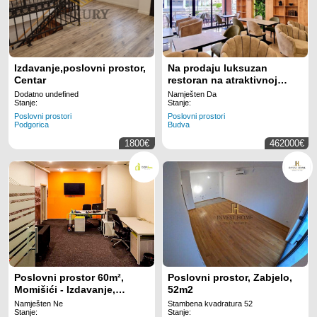
Izdavanje,poslovni prostor,
Na prodaju luksuzan
Centar
restoran na atraktivnoj
lokaciji – Rozino, Budva, 97
Dodatno undefined
Namješten Da
m² + terasa
Stanje:
Stanje:
Poslovni prostori
Poslovni prostori
Podgorica
Budva
1800€
462000€
Poslovni prostor 60m²,
Poslovni prostor, Zabjelo,
Momišići - Izdavanje,
52m2
Sređen, Klimatizovan
Namješten Ne
Stambena kvadratura 52
Stanje:
Stanje: