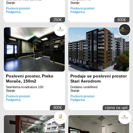
Stanje:
Stanje:
Poslovni prostori
Poslovni prostori
Podgorica
Podgorica
250€
600€
Poslovni prostor, Preko
Prodaje se poslovni prostor
Morače, 150m2
Stari Aerodrom
Stambena kvadratura 150
Dodatno undefined
Stanje:
Stanje:
Poslovni prostori
Poslovni prostori
Podgorica
Podgorica
800€
cijena na upit