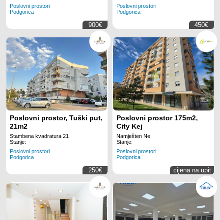
Poslovni prostori
Poslovni prostori
Podgorica
Podgorica
900€
450€
Poslovni prostor, Tuški put,
Poslovni prostor 175m2,
21m2
City Kej
Stambena kvadratura 21
Namješten Ne
Stanje:
Stanje:
Poslovni prostori
Poslovni prostori
Podgorica
Podgorica
250€
cijena na upit