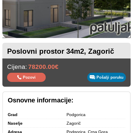
Poslovni prostor 34m2, Zagorič
Cijena:
78200.00€
Pozovi
Pošalji poruku
Osnovne informacije:
Grad
Podgorica
Naselje
Zagorič
Adresa
Podgorica, Crna Gora