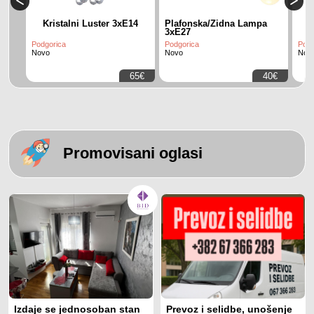
Kristalni Luster 3xE14
Plafonska/Zidna Lampa
3xE27
Podgorica
Podgorica
Podg
Novo
Novo
Nov
65€
40€
Promovisani oglasi
Izdaje se jednosoban stan
Prevoz i selidbe, unošenje