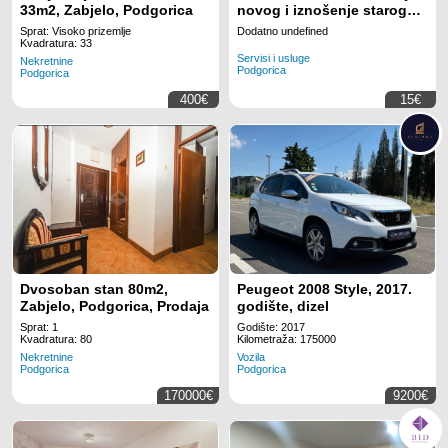
33m2, Zabjelo, Podgorica
novog i iznošenje starog
namještaja
Sprat: Visoko prizemlje
Dodatno undefined
Kvadratura: 33
Servisi i usluge
Nekretnine
Podgorica
Podgorica
400€
15€
Dvosoban stan 80m2,
Peugeot 2008 Style, 2017.
Zabjelo, Podgorica, Prodaja
godište, dizel
Sprat: 1
Godište: 2017
Kvadratura: 80
Kilometraža: 175000
Nekretnine
Vozila
Podgorica
Podgorica
170000€
9200€