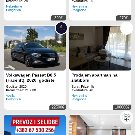
Kvadratura: 28
Kvadratura: 25
Nekretnine
Nekretnine
Podgorica
Podgorica
320€
270€
Volkswagen Passat B8.5
Prodajem apartman na
(Facelift), 2020. godište
zlatiboru
Godište: 2020
Sprat: Prizemlje
Kilometraža: 215000
Kvadratura: 40
Vozila
Nekretnine
Podgorica
Podgorica
22500€
100000€