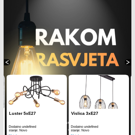
Luster 5xE27
Vislica 3xE27
Dodatno undefined
Dodatno undefined
D
stanje: Novo
stanje: Novo
s