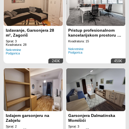
Izdavanje, Garsonjera 28
Pristup profesionalnom
m², Zagorič
kancelarijskom prostoru sa
svim uključenim sadržajima
Sprat: 3
Kvadratura: 15
za 2 radnih mjesta na
Kvadratura: 28
Nekretnine
lokaciji Regus Business
Nekretnine
Podgorica
Podgorica
Tower Montenegro
240€
459€
Izdajem garsonjeru na
Garsonjera Dalmatinska
Zabjelu
Momišići
Sprat: 2
Sprat: 3