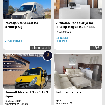
Povoljan tansport na
Virtuelna kancelarija na
teritoriji Cg
lokaciji Regus Business
Tower Montenegro
Kvadratura: 2
Nekretnine
Servisi i usluge
Podgorica
cijena na upit
129€
Renault Master T35 2.3 DCI
Jednosoban stan
Kiper
Sprat: 1
Godište: 2012
Kvadratura: 51
Kilometraža: 129000