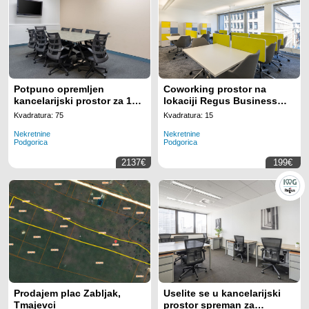
Potpuno opremljen
Coworking prostor na
kancelarijski prostor za 10
lokaciji Regus Business
radnih mjesta na lokaciji
Tower Montenegro
Kvadratura: 75
Kvadratura: 15
Regus Business Tower
Nekretnine
Nekretnine
Montenegro
Podgorica
Podgorica
2137€
199€
Prodajem plac Zabljak,
Uselite se u kancelarijski
Tmajevci
prostor spreman za