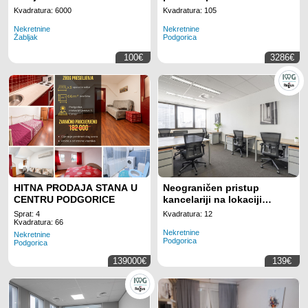
korišćenje za 15 radnih
Kvadratura: 6000
Kvadratura: 105
mjesta na lokaciji Regus
Nekretnine
Nekretnine
Business Tower
Žabljak
Podgorica
Montenegro
100€
3286€
HITNA PRODAJA STANA U
Neograničen pristup
CENTRU PODGORICE
kancelariji na lokaciji
Regus Business Tower
Sprat: 4
Kvadratura: 12
Montenegro
Kvadratura: 66
Nekretnine
Nekretnine
Podgorica
Podgorica
139000€
139€