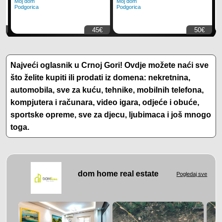
Moj dom
Moj dom
M
Podgorica
Podgorica
P
€
45€
50€
Najveći oglasnik u Crnoj Gori! Ovdje možete naći sve
što želite kupiti ili prodati iz domena: nekretnina,
automobila, sve za kuću, tehnike, mobilnih telefona,
kompjutera i računara, video igara, odjeće i obuće,
sportske opreme, sve za djecu, ljubimaca i još mnogo
toga.
dom home real estate
Pogledaj sve