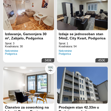
Izdavanje, Garsonjera 30
Izdaje se jednosoban stan
m², Zabjelo, Podgorica
54m2, City Kvart, Podgorica
Sprat: 3
Sprat: 1
Kvadratura: 30
Kvadratura: 54
Nekretnine
Nekretnine
Podgorica
Podgorica
340€
450€
Članstvo za coworking na
Prodajem stan 42.33m u