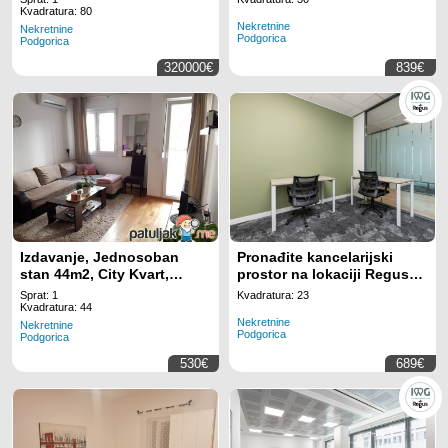
Podgorica
Tower Montenegro
Kvadratura: 80
Nekretnine
Nekretnine
Podgorica
Podgorica
320000€
839€
Izdavanje, Jednosoban
Pronađite kancelarijski
stan 44m2, City Kvart,
prostor na lokaciji Regus
Podgorica
Business Tower
Sprat: 1
Kvadratura: 23
Montenegro za 3
Kvadratura: 44
Nekretnine
zaposlenih uz potpuno
Nekretnine
Podgorica
Podgorica
uključenu uslugu
530€
689€