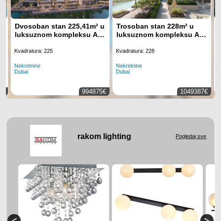
Dvosoban stan 225,41m² u
Trosoban stan 228m² u
luksuznom kompleksu Art
luksuznom kompleksu Art
Bay, Business Bay, Dubai
Bay, Business Bay, Dubai
Kvadratura: 225
Kvadratura: 228
Nekretnine
Nekretnine
N
Dubai
Dubai
K
0€
994875€
1049387€
rakom lighting
Pogledaj sve