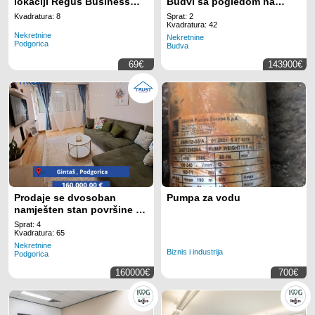
lokaciji Regus Business
Budvi sa pogledom na
Tower Montenegro
more
Kvadratura: 8
Sprat: 2
Kvadratura: 42
Nekretnine
Nekretnine
Podgorica
Budva
69€
143900€
Prodaje se dvosoban
Pumpa za vodu
namješten stan površine 65
m!
Sprat: 4
Kvadratura: 65
Nekretnine
Biznis i industrija
Podgorica
160000€
700€