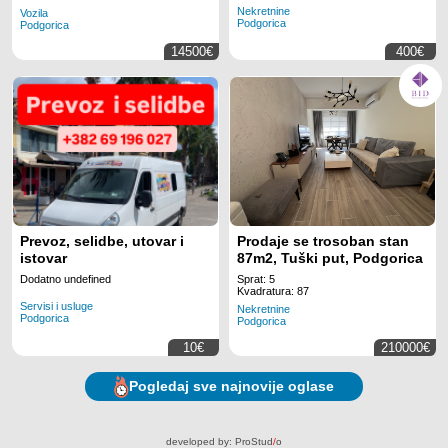
Nekretnine
Vozila
Podgorica
Podgorica
14500€
400€
Prevoz, selidbe, utovar i
Prodaje se trosoban stan
istovar
87m2, Tuški put, Podgorica
Dodatno undefined
Sprat: 5
Kvadratura: 87
Servisi i usluge
Nekretnine
Podgorica
Podgorica
10€
210000€
Pogledaj sve najnovije oglase
developed by:
ProStud
/
o