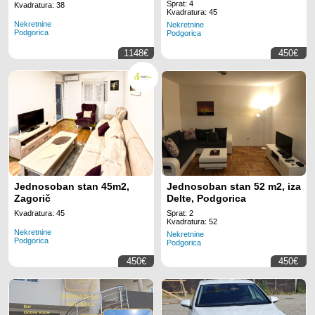
svim uključenim sadržajima
Sprat: 4
Kvadratura: 38
Kvadratura: 45
za 5 zaposlenih na lokaciji
Nekretnine
Nekretnine
Regus Business Tower
Podgorica
Podgorica
Montenegro
1148€
450€
Jednosoban stan 45m2,
Jednosoban stan 52 m2, iza
Zagorič
Delte, Podgorica
Kvadratura: 45
Sprat: 2
Kvadratura: 52
Nekretnine
Nekretnine
Podgorica
Podgorica
450€
450€