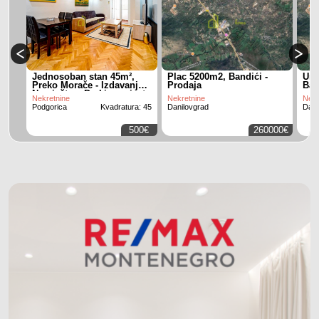
Jednosoban stan 45m²,
Plac 5200m2, Bandići -
Urb
Preko Morače - Izdavanje,
Prodaja
Ban
Namješten, Parking mjesto
Nekretnine
Nekretnine
Nekr
Podgorica
Kvadratura: 45
Danilovgrad
Dani
500€
260000€