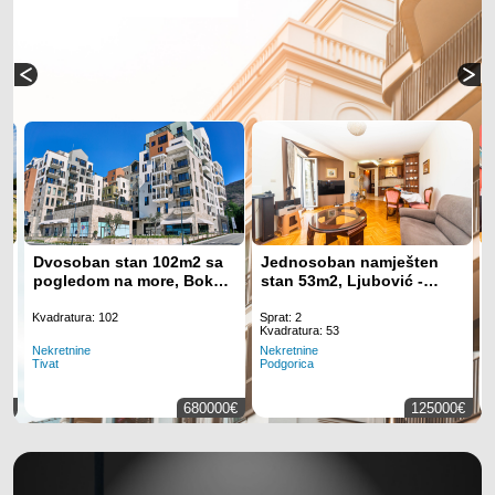
Dvosoban stan 102m2 sa
Jednosoban namješten
–
pogledom na more, Boka
stan 53m2, Ljubović -
Place - Tivat
Podgorica
Kvadratura: 102
Sprat: 2
K
Kvadratura: 53
Nekretnine
N
Nekretnine
Tivat
P
Podgorica
0€
680000€
125000€