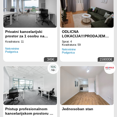
Privatni kancelarijski
ODLICNA
prostor za 1 osobu na
LOKACIJA!!!PRODAJEM
lokaciji Regus Business
DVOSOBAN STAN KOD
Kvadratura: 11
Sprat: 4
Tower Montenegro
GINTASA
Kvadratura: 59
Nekretnine
Nekretnine
Podgorica
Podgorica
349€
159000€
Pristup profesionalnom
Jednosoban stan
kancelarijskom prostoru sa