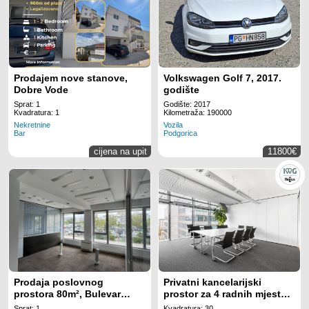
Prodajem nove stanove,
Volkswagen Golf 7, 2017.
Dobre Vode
godište
Sprat: 1
Godište: 2017
Kvadratura: 1
Kilometraža: 190000
Nekretnine
Vozila
Bar
Podgorica
cijena na upit
11800€
Prodaja poslovnog
Privatni kancelarijski
prostora 80m², Bulevar
prostor za 4 radnih mjesta
Džordža Vašingtona,
na lokaciji Regus Business
Sprat: 1
Kvadratura: 30