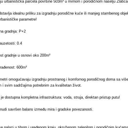
ju urbanistička parcela površine 503m² u mirnom i porodičnom naselju Zlatica
stavlja idealnu priliku za izgradnju porodične kuće ili manjeg stambenog obje
urbanističke parametre!
na gradnja: P+2
auzetosti: 0.4
t gradnje u osnovi oko 200m²
građenost: 600m²
metri omogućavaju izgradnju prostranog i komfornog porodičnog doma sa više
m i svim sadržajima potrebnim za kvalitetan život.
je dostupna kompletna infrastruktura: voda, struja, direktan pristup putu!
 nudi savršen balans između mira i gradske povezanosti.
se nalazi u tihom i uređenom kraju, okruženom zelenilom i porodičnim kućama