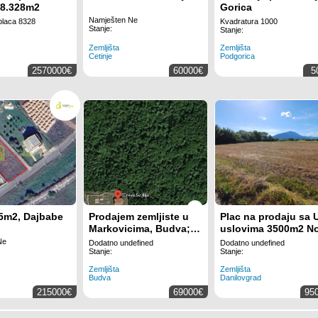
 8.328m2
Gorica
Namješten Ne
placa 8328
Kvadratura 1000
Stanje:
Stanje:
Zemljišta
Zemljišta
Cetinje
Podgorica
2570000€
60000€
5
5m2, Dajbabe
Prodajem zemljiste u
Plac na prodaju sa 
Markovicima, Budva;
uslovima 3500m2 N
pogled na more
Selo, prelijepa
Ne
Dodatno undefined
Dodatno undefined
lokacija,mir,tišina,ra
Stanje:
Stanje:
na zemlji.
Zemljišta
Zemljišta
Budva
Danilovgrad
215000€
69000€
95