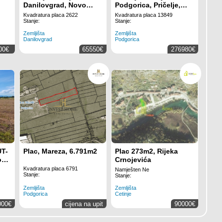
Danilovgrad, Novo
Podgorica, Pričelje,
Selo, 2622m2
13849m2
Kvadratura placa 2622
Kvadratura placa 13849
Stanje:
Stanje:
Zemljišta
Zemljišta
Danilovgrad
Podgorica
00€
65550€
276980€
UT-
Plac, Mareza, 6.791m2
Plac 273m2, Rijeka
ovo
Crnojevića
Kvadratura placa 6791
Namješten Ne
Stanje:
j
Stanje:
Zemljišta
Zemljišta
Podgorica
Cetinje
000€
cijena na upit
90000€