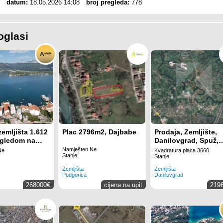
datum:
18.05.2026 14:08
broj pregleda:
778
oglasi
zemljišta 1.612
Plac 2796m2, Dajbabe
Prodaja, Zemljište,
ogledom na
Danilovgrad, Spuž,
 m od obale –
3660m2
Namješten Ne
Ne
Kvadratura placa 3660
Stanje:
ći, Tivat
Stanje:
Zemljišta
Zemljišta
Podgorica
Danilovgrad
268000€
cijena na upit
219