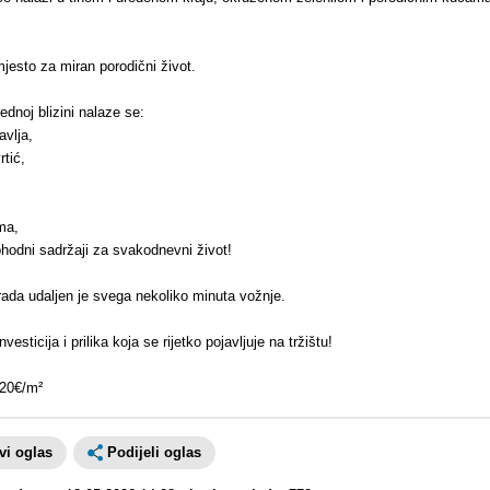
jesto za miran porodični život.
dnoj blizini nalaze se:
vlja,
rtić,
ma,
hodni sadržaji za svakodnevni život!
rada udaljen je svega nekoliko minuta vožnje.
nvesticija i prilika koja se rijetko pojavljuje na tržištu!
220€/m²
avi oglas
Podijeli oglas