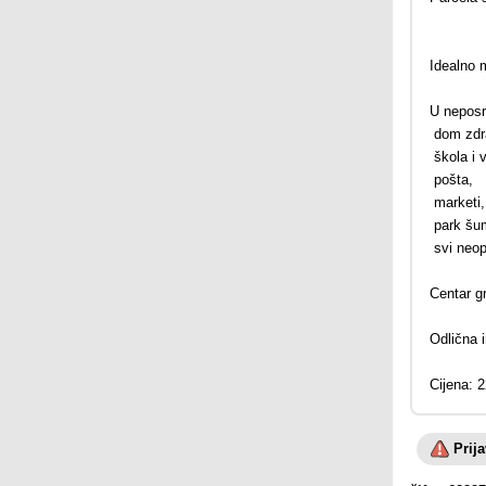
Idealno m
U neposre
dom zdra
škola i v
pošta,
marketi,
park šu
svi neop
Centar g
Odlična i
Cijena: 
Prij