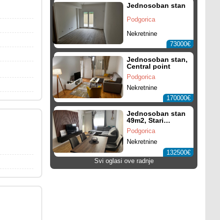
Jednosoban stan
Podgorica
Nekretnine
73000€
Jednosoban stan,
Central point
Podgorica
Nekretnine
170000€
Jednosoban stan
49m2, Stari
Aerodrom
Podgorica
Nekretnine
132500€
Svi oglasi ove radnje