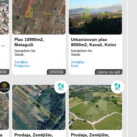
Plac 10990m2,
Urbanizovan plac
 na
Mataguži
8000m2, Kavač, Kotor
Namješten Ne
Namješten Ne
Stanje:
Stanje:
Zemljišta
Zemljišta
Podgorica
Kotor
000€
165000€
cijena na upit
ja
Prodaja, Zemljište,
Prodaja, Zemljište,