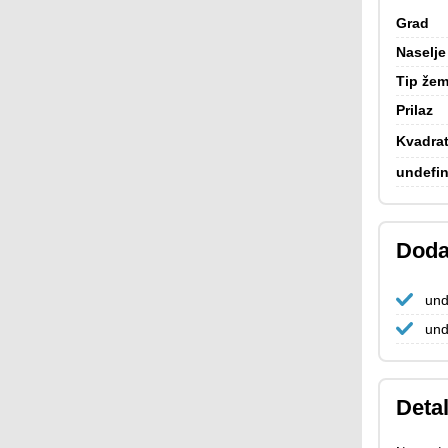
Grad
Naselje
Tip žem
Prilaz
Kvadra
undefi
Doda
und
und
Detal