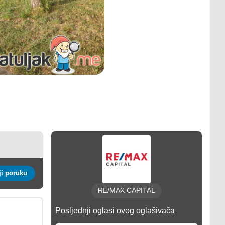
Pošalji poruku
RE/MAX CAPITAL
Posljednji oglasi ovog oglašivača