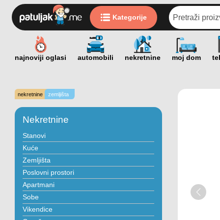
Kategorije
nekretnine
zemljišta
Nekretnine
Stanovi
Kuće
Zemljišta
Poslovni prostori
Apartmani
Sobe
Vikendice