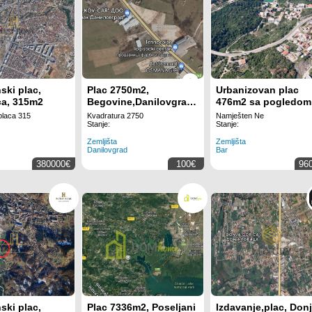
ski plac,
Plac 2750m2,
Urbanizovan plac
ca, 315m2
Begovine,Danilovgrad,novi
476m2 sa pogledom
bulevar
more-Utjeha,Bar
placa 315
Kvadratura 2750
Namješten Ne
Stanje:
Stanje:
Zemljišta
Zemljišta
Danilovgrad
Bar
380000€
100€
96
ski plac,
Plac 7336m2, Poseljani
Izdavanje,plac, Don