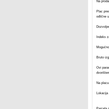
Na proda
Plac pred
odlične 
Dozvolje
Indeks z
Mogućnos
Bruto iz
Ovi para
dvorište
Na placu 
Lokacija
Parcela 