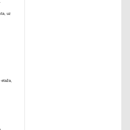
.
kta, uz
 etaža,
.