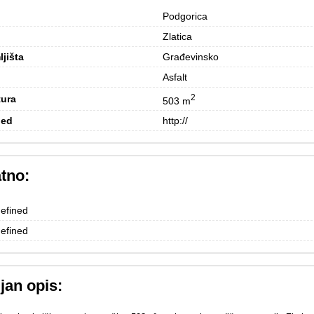
Podgorica
Zlatica
ljišta
Građevinsko
Asfalt
2
tura
503 m
ned
http://
tno:
efined
efined
jan opis: