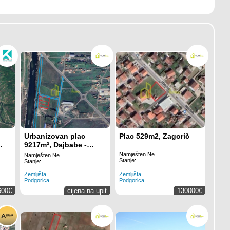
Urbanizovan plac
Plac 529m2, Zagorič
9217m², Dajbabe -
Prodaja
Namješten Ne
Namješten Ne
Stanje:
Stanje:
Zemljišta
Zemljišta
Podgorica
Podgorica
600€
cijena na upit
130000€