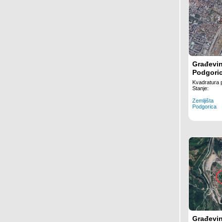
Građevin
Podgori
Kvadratura 
Stanje:
Zemljišta
Podgorica
Građevin