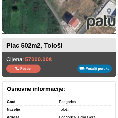
Plac 502m2, Tološi
Cijena:
57000.00€
Pozovi
Pošalji poruku
Osnovne informacije:
Grad
Podgorica
Naselje
Tološi
Adresa
Podgorica, Crna Gora