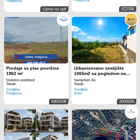
Podgorica
Podgorica
cijena na upit
82200€
Prodaje se plac površine
Urbanizovano zemljište
1962 m!
1065m2 sa pogledom na
more – Krimovica, Kotor
Dodatno undefined
Namješten Ne
Stanje:
Stanje:
Zemljišta
Zemljišta
Podgorica
Kotor
490500€
300000€