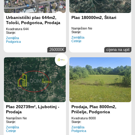
Urbanistički plac 644m2,
Plac 180000m2, Štitari
Tološi, Podgorica, Prodaja
Namješten Ne
Kvadratura 644
Stanje:
Stanje:
Zemljišta
Zemljišta
Cetinje
Podgorica
260000€
cijena na upit
Plac 202739m², Ljubotinj -
Prodaja, Plac 8000m2,
Prodaja
Pričelje, Podgorica
Namješten Ne
Kvadratura 8000
Stanje:
Stanje:
Zemljišta
Zemljišta
Cetinje
Podgorica