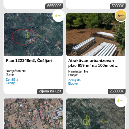
665000€
59000€
Plac 122348m2, Češljari
Atraktivan urbanizovan
plac 659 m² na 100m od
mora – Bigovo, Kotor
Namješten Ne
Namješten Ne
Stanje:
Stanje:
Zemljišta
Zemljišta
Cetinje
Bigovo
cijena na upit
263000€