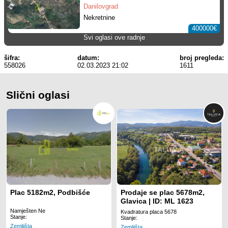
Danilovgrad
Nekretnine
400000€
Svi oglasi ove radnje
šifra:
datum:
broj pregleda:
558026
02.03.2023 21:02
1611
Slični oglasi
Plac 5182m2, Podbišće
Prodaje se plac 5678m2,
Glavica | ID: ML 1623
Namješten Ne
Kvadratura placa 5678
Stanje:
Stanje:
Zemljišta
Zemljišta