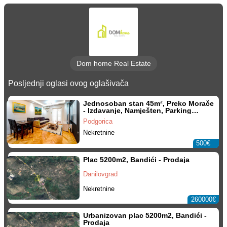
Dom home Real Estate
Posljednji oglasi ovog oglašivača
Jednosoban stan 45m², Preko Morače
- Izdavanje, Namješten, Parking
mjesto
Podgorica
Nekretnine
500€
Plac 5200m2, Bandići - Prodaja
Danilovgrad
Nekretnine
260000€
Urbanizovan plac 5200m2, Bandići -
Prodaja