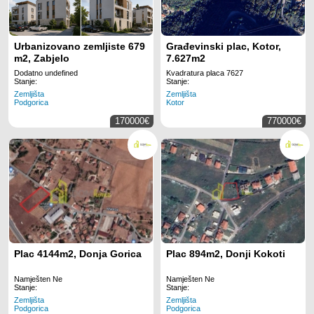
Urbanizovano zemljiste 679
Građevinski plac, Kotor,
m2, Zabjelo
7.627m2
Dodatno undefined
Kvadratura placa 7627
Stanje:
Stanje:
Zemljišta
Zemljišta
Podgorica
Kotor
170000€
770000€
Plac 4144m2, Donja Gorica
Plac 894m2, Donji Kokoti
Namješten Ne
Namješten Ne
Stanje:
Stanje:
Zemljišta
Zemljišta
Podgorica
Podgorica