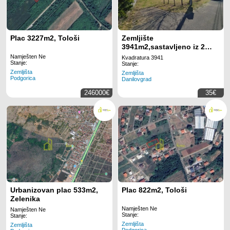
Plac 3227m2, Tološi
Zemljište
3941m2,sastavljeno iz 2
parcele, Kosić, Danilovgrad
Namješten Ne
Kvadratura 3941
Stanje:
Stanje:
Zemljišta
Zemljišta
Podgorica
Danilovgrad
246000€
35€
Urbanizovan plac 533m2,
Plac 822m2, Tološi
Zelenika
Namješten Ne
Namješten Ne
Stanje:
Stanje:
Zemljišta
Zemljišta