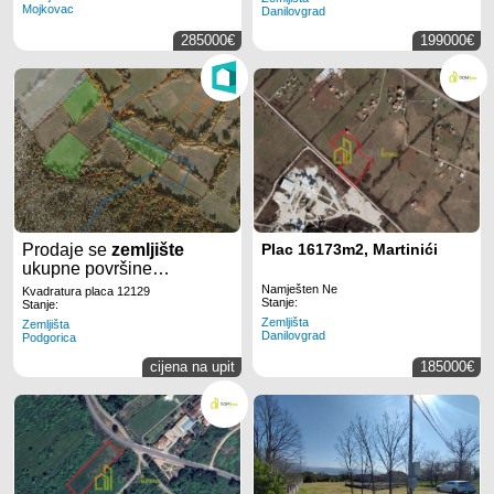
Mojkovac
Danilovgrad
285000€
199000€
Prodaje se
zemljište
Plac 16173m2, Martinići
ukupne površine
12.129m²
u
Piperima
u
Namješten Ne
Kvadratura placa 12129
Stanje:
Podgorici.
Stanje:
Zemljišta
Zemljišta
Danilovgrad
Podgorica
cijena na upit
185000€