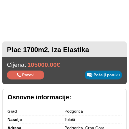
Plac 1700m2, iza Elastika
Cijena:
105000.00€
Pozovi
Pošalji poruku
Osnovne informacije:
Grad
Podgorica
Naselje
Tološi
Adresa
Podgorica, Crna Gora