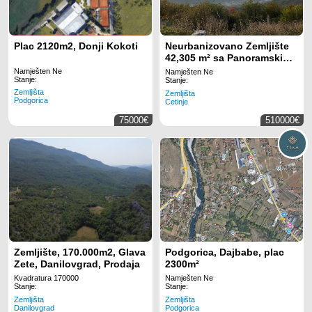
Plac 2120m2, Donji Kokoti
Neurbanizovano Zemljište
42,305 m² sa Panoramskim
Pogledom na More –
Namješten Ne
Namješten Ne
Stanje:
Njeguši, Cetinje
Stanje:
Zemljišta
Zemljišta
Podgorica
Cetinje
75000€
510000€
Zemljište, 170.000m2, Glava
Podgorica, Dajbabe, plac
Zete, Danilovgrad, Prodaja
2300m²
Kvadratura 170000
Namješten Ne
Stanje:
Stanje:
Zemljišta
Zemljišta
Danilovgrad
Podgorica