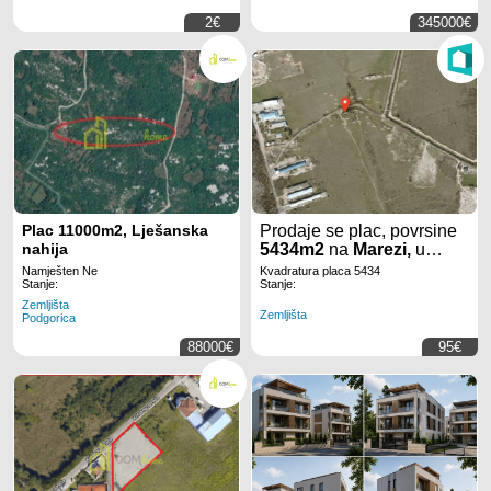
2€
345000€
Plac 11000m2, Lješanska
Prodaje se plac, povrsine
nahija
5434m2
na
Marezi,
u
Podgorici.
Namješten Ne
Kvadratura placa 5434
Stanje:
Stanje:
Zemljišta
Zemljišta
Podgorica
88000€
95€