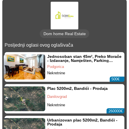
Dom home Real Estate
Posljednji oglasi ovog oglašivača
Jednosoban stan 45m², Preko Morače
- Izdavanje, Namješten, Parking
mjesto
Podgorica
Nekretnine
500€
Plac 5200m2, Bandići - Prodaja
Danilovgrad
Nekretnine
260000€
Urbanizovan plac 5200m2, Bandići -
Prodaja