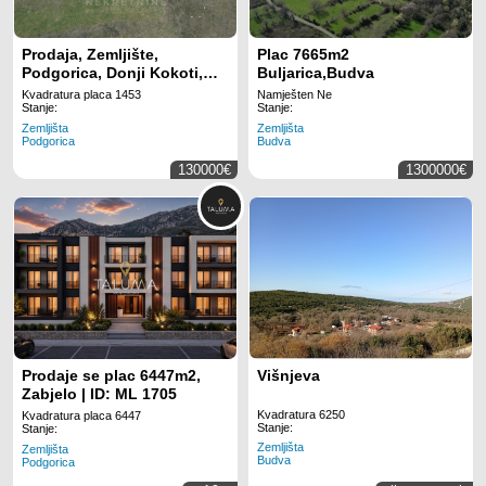
Prodaja, Zemljište,
Plac 7665m2
Podgorica, Donji Kokoti,
Buljarica,Budva
1453m2
Kvadratura placa 1453
Namješten Ne
Stanje:
Stanje:
Zemljišta
Zemljišta
Podgorica
Budva
130000€
1300000€
Prodaje se plac 6447m2,
Višnjeva
Zabjelo | ID: ML 1705
Kvadratura 6250
Kvadratura placa 6447
Stanje:
Stanje:
Zemljišta
Zemljišta
Budva
Podgorica