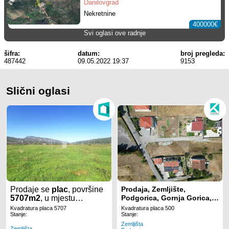
Danilovgrad
Nekretnine
400000€
Svi oglasi ove radnje
šifra:
datum:
broj pregleda:
487442
09.05.2022 19:37
9153
Slični oglasi
Prodaje se
plac
, površine
Prodaja, Zemljište,
5707m2
, u mjestu
Podgorica, Gornja Gorica,
Pavlovine
u
Donjoj Gorici
500m2
Kvadratura placa 5707
Kvadratura placa 500
u
Podgorici.
Stanje:
Stanje:
Zemljišta
Zemljišta