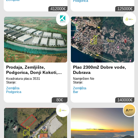
Podgorica
412000€
125000€
Prodaja, Zemljište,
Plac 2300m2 Dobre vode,
Podgorica, Donji Kokoti,
Dubrava
3531m2
Kvadratura placa 3531
Namješten Ne
Stanje:
Stanje:
Zemljišta
Zemljišta
Podgorica
Bar
80€
140000€