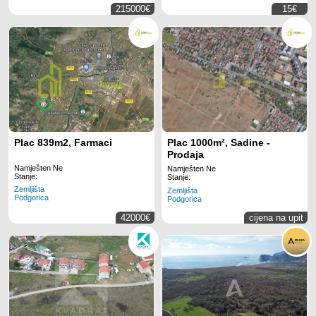
215000€
15€
Plac 839m2, Farmaci
Plac 1000m², Sadine -
Prodaja
Namješten Ne
Namješten Ne
Stanje:
Stanje:
Zemljišta
Zemljišta
Podgorica
Podgorica
42000€
cijena na upit