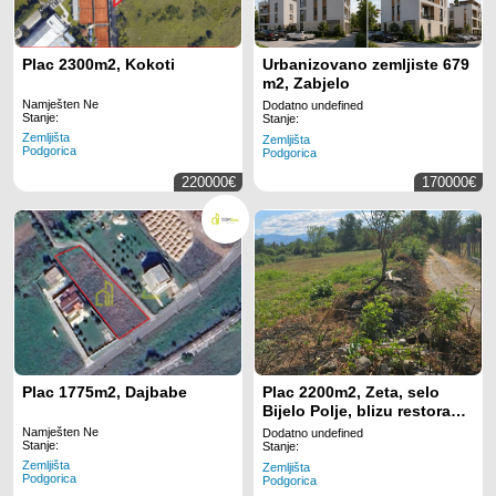
Plac 2300m2, Kokoti
Urbanizovano zemljiste 679
m2, Zabjelo
Namješten Ne
Dodatno undefined
Stanje:
Stanje:
Zemljišta
Zemljišta
Podgorica
Podgorica
220000€
170000€
Plac 1775m2, Dajbabe
Plac 2200m2, Zeta, selo
Bijelo Polje, blizu restorana
Roštiljijada
Namješten Ne
Dodatno undefined
Stanje:
Stanje:
Zemljišta
Zemljišta
Podgorica
Podgorica