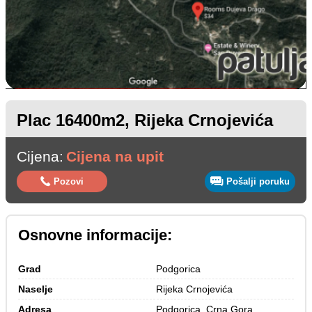
Plac 16400m2, Rijeka Crnojevića
Cijena:
Cijena na upit
Pozovi
Pošalji poruku
Osnovne informacije:
Grad
Podgorica
Naselje
Rijeka Crnojevića
Adresa
Podgorica, Crna Gora