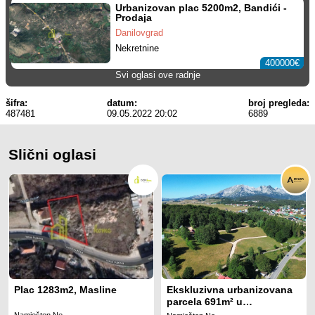
Urbanizovan plac 5200m2, Bandići -
Prodaja
Danilovgrad
Nekretnine
400000€
Svi oglasi ove radnje
šifra:
datum:
broj pregleda:
487481
09.05.2022 20:02
6889
Slični oglasi
Plac 1283m2, Masline
Ekskluzivna urbanizovana
parcela 691m² u
planinskom kompleksu na
Namješten Ne