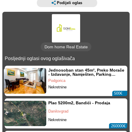
Podijeli oglas
Dom home Real Estate
Posljednji oglasi ovog oglašivača
Jednosoban stan 45m², Preko Morače
- Izdavanje, Namješten, Parking
mjesto
Podgorica
Nekretnine
500€
Plac 5200m2, Bandići - Prodaja
Danilovgrad
Nekretnine
260000€