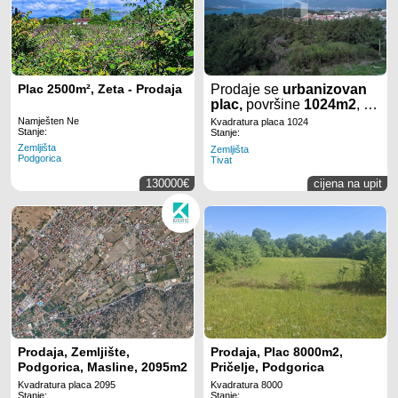
Plac 2500m², Zeta - Prodaja
Prodaje se
urbanizovan
plac,
površine
1024m2
, u
mjestu
Mrčevac
u
Tivtu
.
Namješten Ne
Kvadratura placa 1024
Stanje:
Stanje:
Zemljišta
Zemljišta
Podgorica
Tivat
130000€
cijena na upit
Prodaja, Zemljište,
Prodaja, Plac 8000m2,
Podgorica, Masline, 2095m2
Pričelje, Podgorica
Kvadratura placa 2095
Kvadratura 8000
Stanje:
Stanje: