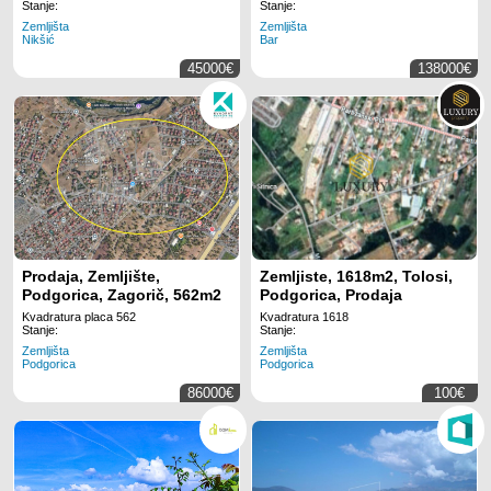
Stanje:
Stanje:
Zemljišta
Zemljišta
Nikšić
Bar
45000€
138000€
Prodaja, Zemljište,
Zemljiste, 1618m2, Tolosi,
Podgorica, Zagorič, 562m2
Podgorica, Prodaja
Kvadratura placa 562
Kvadratura 1618
Stanje:
Stanje:
Zemljišta
Zemljišta
Podgorica
Podgorica
86000€
100€