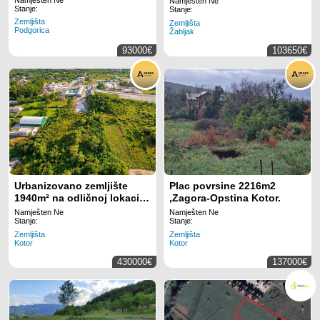
Namješten Ne
Stanje:
Žabljaku
Stanje:
Zemljišta
Zemljišta
Podgorica
Žabljak
93000€
103650€
Urbanizovano zemljište
Plac povrsine 2216m2
1940m² na odličnoj lokaciji
,Zagora-Opstina Kotor.
– Lastva Grbaljska, Budva
Namješten Ne
Namješten Ne
Stanje:
Stanje:
Zemljišta
Zemljišta
Kotor
Kotor
430000€
137000€