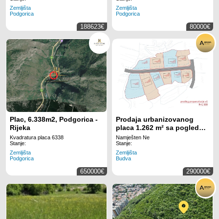
Zemljišta
Zemljišta
Podgorica
Podgorica
188623€
80000€
Plac, 6.338m2, Podgorica -
Prodaja urbanizovanog
Rijeka
placa 1.262 m² sa pogledom
na more – Blizikuće, Budva
Kvadratura placa 6338
Namješten Ne
Stanje:
Stanje:
Zemljišta
Zemljišta
Podgorica
Budva
650000€
290000€