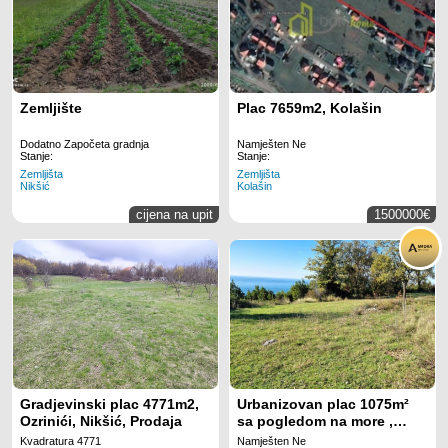
Zemljište
Plac 7659m2, Kolašin
Dodatno Započeta gradnja
Namješten Ne
Stanje:
Stanje:
Zemljišta
Zemljišta
Nikšić
Kolašin
cijena na upit
1500000€
Gradjevinski plac 4771m2,
Urbanizovan plac 1075m²
Ozrinići, Nikšić, Prodaja
sa pogledom na more ,
Dobre Vode, Bar
Kvadratura 4771
Namješten Ne