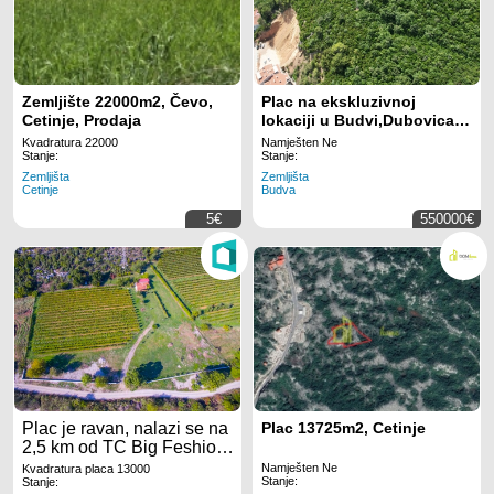
Zemljište 22000m2, Čevo,
Plac na ekskluzivnoj
Cetinje, Prodaja
lokaciji u Budvi,Dubovica,
blizu kompleksa The Old
Kvadratura 22000
Namješten Ne
Bakery - Prilika za
Stanje:
Stanje:
investiciju!
Zemljišta
Zemljišta
Cetinje
Budva
5€
550000€
Plac je ravan, nalazi se na
Plac 13725m2, Cetinje
2,5 km od TC Big Feshion,
900m od Bulevara Gornja
Namješten Ne
Kvadratura placa 13000
Stanje:
Gorica.
Stanje: