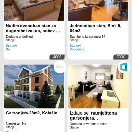
Nudim dvosoban stan za
Jednosoban stan, Blok 5,
dugoročni zakup, počev od
64m2
oktobra 2026. godine
Dodatno undefined
Stambena kvadratura 64
Stanje:
Stanje:
Stanovi
Stanovi
Bar
Podgorica
400€
500€
Garsonjera 28m2, Kolašin
Izdaje se
namještena
garsonjera
,
površine
26m2
, na
Namješten Ne
Dodatno new construction
Stanje:
Tuškom putu
u
Stanje: