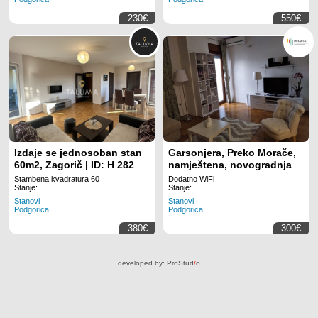
230€
550€
Izdaje se jednosoban stan
Garsonjera, Preko Morače,
60m2, Zagorič | ID: H 282
namještena, novogradnja
Stambena kvadratura 60
Dodatno WiFi
Stanje:
Stanje:
Stanovi
Stanovi
Podgorica
Podgorica
380€
300€
developed by:
ProStud
/
o