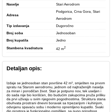
Naselje
Stari Aerodrom
Podgorica, Crna Gora, Stari 
Adresa
Aerodrom
Tip izdavanja
Dugoročno
Broj soba
Jednosoban
Broj kupatila
Jedno
2
Stambena kvadratura
42 m
Detaljan opis:
Izdaje se jednosoban stan površine 42 m², smješten na prvom
spratu na Starom aerodromu, jednom od najtraženijih naselja
za miran i porodičan život. Stan je potpuno nov, tek useljen i
do sada nije bio korišćen, što budućim zakupcima pruža priliku
da prvi uživaju u svim njegovim pogodnostima. Struktura stana
obuhvata prostrani dnevni boravak sa trpezarijom i kuhinjom,
odvojenu spavaću sobu i moderno opremljeno kupatilo. Svaki
dio prostora je funkcionalno osmišljen, sa puno prirodnog