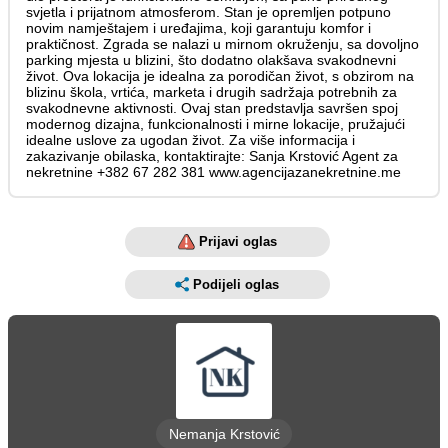
svjetla i prijatnom atmosferom. Stan je opremljen potpuno
novim namještajem i uređajima, koji garantuju komfor i
praktičnost. Zgrada se nalazi u mirnom okruženju, sa dovoljno
parking mjesta u blizini, što dodatno olakšava svakodnevni
život. Ova lokacija je idealna za porodičan život, s obzirom na
blizinu škola, vrtića, marketa i drugih sadržaja potrebnih za
svakodnevne aktivnosti. Ovaj stan predstavlja savršen spoj
modernog dizajna, funkcionalnosti i mirne lokacije, pružajući
idealne uslove za ugodan život. Za više informacija i
zakazivanje obilaska, kontaktirajte: Sanja Krstović Agent za
nekretnine +382 67 282 381 www.agencijazanekretnine.me
Prijavi oglas
Podijeli oglas
Nemanja Krstović