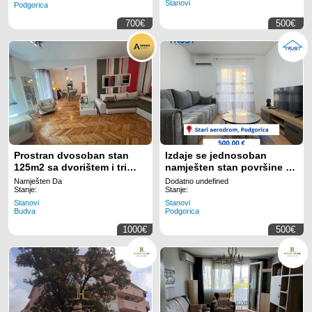
Stanovi
Podgorica
700€
500€
Prostran dvosoban stan
Izdaje se jednosoban
125m2 sa dvorištem i tri
namješten stan površine 42
velike terase – Babin Do,
m+parking!
Namješten Da
Dodatno undefined
Budva (izdavanje na duzi
Stanje:
Stanje:
period)
Stanovi
Stanovi
Budva
Podgorica
1000€
500€