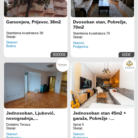
Garsonjera, Prijevor, 38m2
Dvosoban stan, Pobrežje,
70m2
Stambena kvadratura 38
Stambena kvadratura 70
Stanje:
Stanje:
Stanovi
Stanovi
Budva
Podgorica
80000€
600€
Jednosoban, Ljubović,
Jednosoban stan 45m2 +
novogradnja,
garaža, Pobrežje -
polunamješten
Podgorica
Dodatno Terasa
Sprat 5
Stanje:
Stanje:
Stanovi
Stanovi
Podgorica
Podgorica