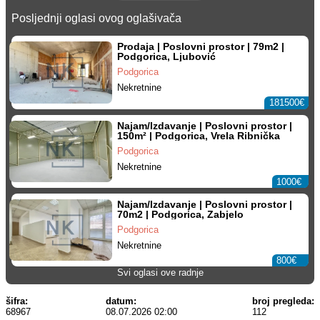
Posljednji oglasi ovog oglašivača
Prodaja | Poslovni prostor | 79m2 |
Podgorica, Ljubović
Podgorica
Nekretnine
181500€
Najam/Izdavanje | Poslovni prostor |
150m² | Podgorica, Vrela Ribnička
Podgorica
Nekretnine
1000€
Najam/Izdavanje | Poslovni prostor |
70m2 | Podgorica, Zabjelo
Podgorica
Nekretnine
800€
Svi oglasi ove radnje
šifra:
datum:
broj pregleda:
68967
08.07.2026 02:00
112