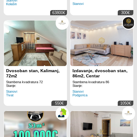
Stanovi
Podgorici..
Stanovi
Kolašin
63800€
300€
Dvosoban stan, Kalimanj,
Izdavanje, dvosoban stan,
72m2
86m2, Centar
Stambena kvadratura 72
Stambena kvadratura 86
Stanje:
Stanje:
Stanovi
Stanovi
Tivat
Podgorica
550€
1050€