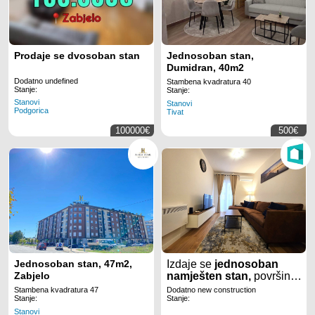
Prodaje se dvosoban stan
Jednosoban stan,
Dumidran, 40m2
Dodatno undefined
Stambena kvadratura 40
Stanje:
Stanje:
Stanovi
Stanovi
Podgorica
Tivat
100000€
500€
Jednosoban stan, 47m2,
Izdaje se
jednosoban
Zabjelo
namješten stan,
površine
40m2
, u novom
Stambena kvadratura 47
Dodatno new construction
kvartu
Central
Stanje:
Stanje:
Point
u
Podgorici
.
Stanovi