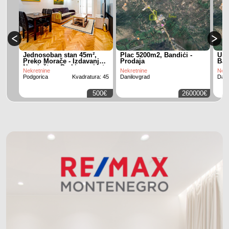
Jednosoban stan 45m²,
Plac 5200m2, Bandići -
Urb
Preko Morače - Izdavanje,
Prodaja
Ban
Namješten, Parking mjesto
Nekretnine
Nekretnine
Nekr
Podgorica
Kvadratura: 45
Danilovgrad
Dani
500€
260000€