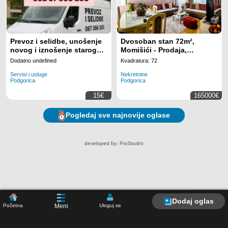
Prevoz i selidbe, unošenje
Dvosoban stan 72m²,
novog i iznošenje starog
Momišići - Prodaja,
namještaja
Polunamješten,
Dodatno undefined
Kvadratura: 72
Klimatizovan
Servisi i usluge
Nekretnine
Podgorica
Podgorica
15€
165000€
Pogledaj sve najnovije oglase
developed by:
ProStud
/
o
Dodaj oglas
Početna
Uloguj se
Meni