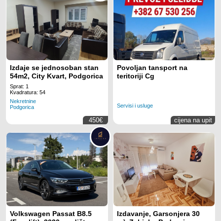
Izdaje se jednosoban stan
Povoljan tansport na
54m2, City Kvart, Podgorica
teritoriji Cg
Sprat: 1
Kvadratura: 54
Nekretnine
Servisi i usluge
Podgorica
450€
cijena na upit
Volkswagen Passat B8.5
Izdavanje, Garsonjera 30