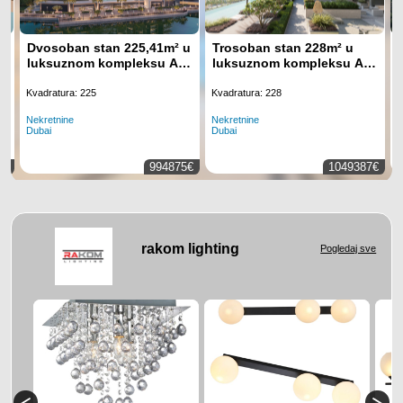
Dvosoban stan 225,41m² u
Trosoban stan 228m² u
luksuznom kompleksu Art
luksuznom kompleksu Art
Bay, Business Bay, Dubai
Bay, Business Bay, Dubai
Kvadratura: 225
Kvadratura: 228
Nekretnine
Nekretnine
N
Dubai
Dubai
K
0€
994875€
1049387€
rakom lighting
Pogledaj sve