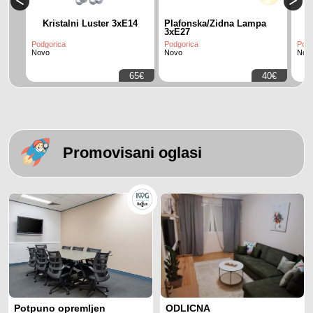
Kristalni Luster 3xE14
Plafonska/Zidna Lampa
3xE27
Podgorica
Podgorica
Podg
Novo
Novo
Nov
65€
40€
Promovisani oglasi
Potpuno opremljen
ODLICNA