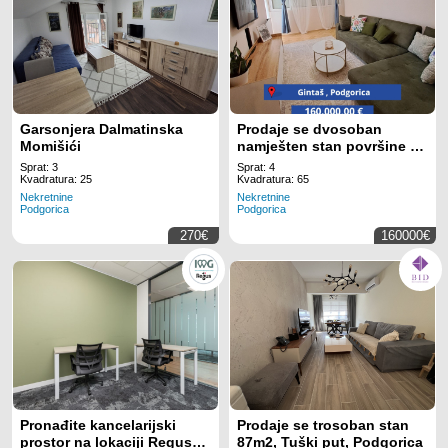
Garsonjera Dalmatinska
Prodaje se dvosoban
Momišići
namješten stan površine 65
m!
Sprat: 3
Sprat: 4
Kvadratura: 25
Kvadratura: 65
Nekretnine
Nekretnine
Podgorica
Podgorica
270€
160000€
Pronađite kancelarijski
Prodaje se trosoban stan
prostor na lokaciji Regus
87m2, Tuški put, Podgorica