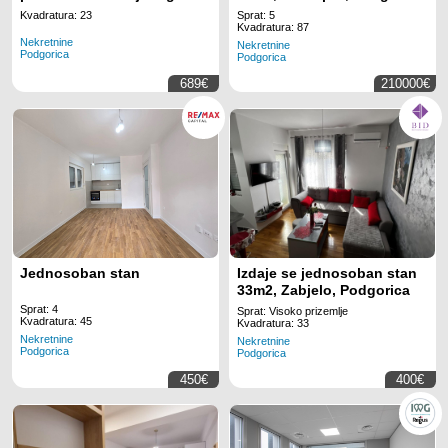
Business Tower
Kvadratura: 23
Sprat: 5
Montenegro za 3
Kvadratura: 87
Nekretnine
zaposlenih uz potpuno
Nekretnine
Podgorica
Podgorica
uključenu uslugu
689€
210000€
Jednosoban stan
Izdaje se jednosoban stan
33m2, Zabjelo, Podgorica
Sprat: 4
Sprat: Visoko prizemlje
Kvadratura: 45
Kvadratura: 33
Nekretnine
Nekretnine
Podgorica
Podgorica
450€
400€