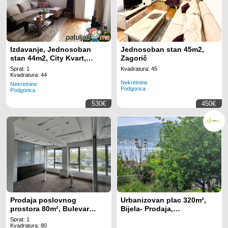
Izdavanje, Jednosoban
Jednosoban stan 45m2,
stan 44m2, City Kvart,
Zagorič
Podgorica
Sprat: 1
Kvadratura: 45
Kvadratura: 44
Nekretnine
Nekretnine
Podgorica
Podgorica
530€
450€
Prodaja poslovnog
Urbanizovan plac 320m²,
prostora 80m², Bulevar
Bijela- Prodaja,
Džordža Vašingtona,
Urbanizovan, Herceg Novi
Sprat: 1
Podgorica
Kvadratura: 80