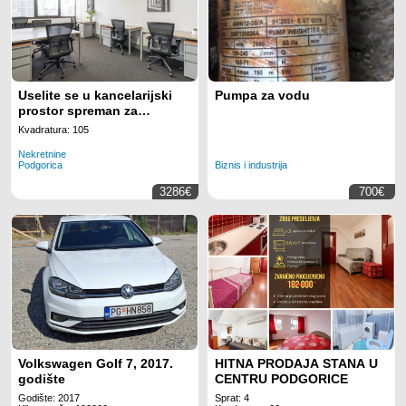
Uselite se u kancelarijski
Pumpa za vodu
prostor spreman za
korišćenje za 15 radnih
Kvadratura: 105
mjesta na lokaciji Regus
Nekretnine
Business Tower
Podgorica
Biznis i industrija
Montenegro
3286€
700€
Volkswagen Golf 7, 2017.
HITNA PRODAJA STANA U
godište
CENTRU PODGORICE
Godište: 2017
Sprat: 4