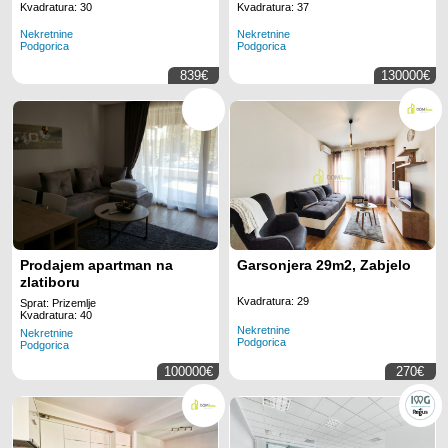
na lokaciji Regus Business
Kvadratura: 30
Kvadratura: 37
Tower Montenegro
Nekretnine
Nekretnine
Podgorica
Podgorica
839€
130000€
Prodajem apartman na
Garsonjera 29m2, Zabjelo
zlatiboru
Kvadratura: 29
Sprat: Prizemlje
Kvadratura: 40
Nekretnine
Nekretnine
Podgorica
Podgorica
100000€
270€