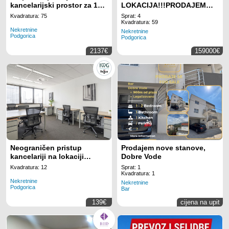
kancelarijski prostor za 10
LOKACIJA!!!PRODAJEM
radnih mjesta na lokaciji
DVOSOBAN STAN KOD
Kvadratura: 75
Sprat: 4
Regus Business Tower
GINTASA
Kvadratura: 59
Nekretnine
Montenegro
Nekretnine
Podgorica
Podgorica
2137€
159000€
Neograničen pristup
Prodajem nove stanove,
kancelariji na lokaciji
Dobre Vode
Regus Business Tower
Kvadratura: 12
Sprat: 1
Montenegro
Kvadratura: 1
Nekretnine
Nekretnine
Podgorica
Bar
139€
cijena na upit