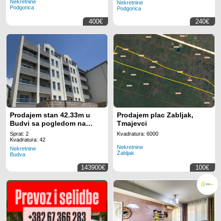
Nekretnine
Nekretnine
Podgorica
Podgorica
400€
240€
Prodajem stan 42.33m u
Prodajem plac Zabljak,
Budvi sa pogledom na
Tmajevci
more
Sprat: 2
Kvadratura: 6000
Kvadratura: 42
Nekretnine
Nekretnine
Žabljak
Budva
143900€
100€