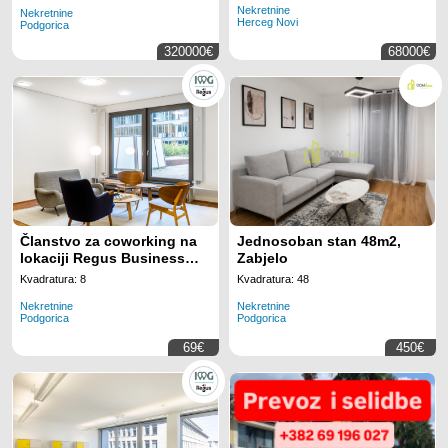
Nekretnine
Nekretnine
Herceg Novi
Podgorica
320000€
68000€
Članstvo za coworking na
Jednosoban stan 48m2,
lokaciji Regus Business
Zabjelo
Tower Montenegro
Kvadratura: 8
Kvadratura: 48
Nekretnine
Nekretnine
Podgorica
Podgorica
69€
450€