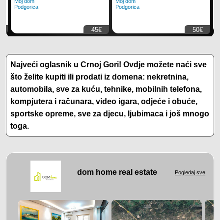
Moj dom
Moj dom
M
Podgorica
Podgorica
P
€
45€
50€
Najveći oglasnik u Crnoj Gori! Ovdje možete naći sve
što želite kupiti ili prodati iz domena: nekretnina,
automobila, sve za kuću, tehnike, mobilnih telefona,
kompjutera i računara, video igara, odjeće i obuće,
sportske opreme, sve za djecu, ljubimaca i još mnogo
toga.
dom home real estate
Pogledaj sve