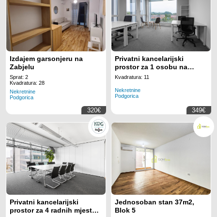
Izdajem garsonjeru na
Privatni kancelarijski
Zabjelu
prostor za 1 osobu na
lokaciji Regus Business
Sprat: 2
Kvadratura: 11
Tower Montenegro
Kvadratura: 28
Nekretnine
Nekretnine
Podgorica
Podgorica
320€
349€
Privatni kancelarijski
Jednosoban stan 37m2,
prostor za 4 radnih mjesta
Blok 5