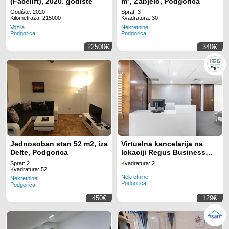
(Facelift), 2020. godište
m², Zabjelo, Podgorica
Godište: 2020
Sprat: 3
Kilometraža: 215000
Kvadratura: 30
Vozila
Nekretnine
Podgorica
Podgorica
22500€
340€
Jednosoban stan 52 m2, iza
Virtuelna kancelarija na
Delte, Podgorica
lokaciji Regus Business
Tower Montenegro
Sprat: 2
Kvadratura: 2
Kvadratura: 52
Nekretnine
Nekretnine
Podgorica
Podgorica
450€
129€