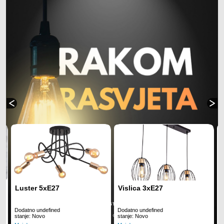
Luster 5xE27
Vislica 3xE27
Dodatno undefined
Dodatno undefined
D
stanje: Novo
stanje: Novo
s