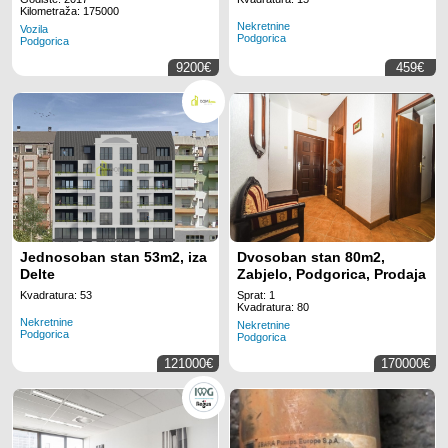
za 2 radnih mjesta na
Kilometraža: 175000
Nekretnine
lokaciji Regus Business
Vozila
Podgorica
Podgorica
Tower Montenegro
9200€
459€
Jednosoban stan 53m2, iza
Dvosoban stan 80m2,
Delte
Zabjelo, Podgorica, Prodaja
Kvadratura: 53
Sprat: 1
Kvadratura: 80
Nekretnine
Nekretnine
Podgorica
Podgorica
121000€
170000€