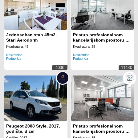
Jednosoban stan 45m2,
Pristup profesionalnom
Stari Aerodorm
kancelarijskom prostoru sa
svim uključenim sadržajima
Kvadratura: 45
Kvadratura: 38
za 5 zaposlenih na lokaciji
Nekretnine
Nekretnine
Regus Business Tower
Podgorica
Podgorica
Montenegro
400€
1148€
Peugeot 2008 Style, 2017.
Pristup profesionalnom
godište, dizel
kancelarijskom prostoru sa
svim uključenim sadržajima
Godište: 2017
Kvadratura: 15