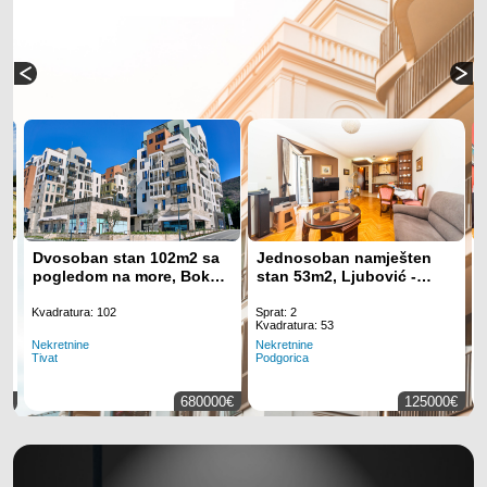
Dvosoban stan 102m2 sa
Jednosoban namješten
–
pogledom na more, Boka
stan 53m2, Ljubović -
Place - Tivat
Podgorica
Kvadratura: 102
Sprat: 2
K
Kvadratura: 53
Nekretnine
N
Nekretnine
Tivat
P
Podgorica
0€
680000€
125000€