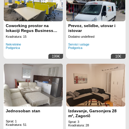
Coworking prostor na
Prevoz, selidbe, utovar i
lokaciji Regus Business
istovar
Tower Montenegro
Kvadratura: 15
Dodatno undefined
Nekretnine
Servisi i usluge
Podgorica
Podgorica
199€
10€
Jednosoban stan
Izdavanje, Garsonjera 28
m², Zagorič
Sprat: 1
Sprat: 3
Kvadratura: 51
Kvadratura: 28