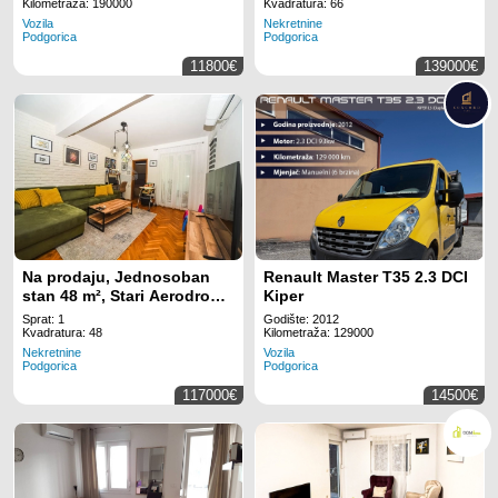
Kilometraža: 190000
Kvadratura: 66
Vozila
Nekretnine
Podgorica
Podgorica
11800€
139000€
Na prodaju, Jednosoban
Renault Master T35 2.3 DCI
stan 48 m², Stari Aerodrom,
Kiper
Podgorica
Sprat: 1
Godište: 2012
Kvadratura: 48
Kilometraža: 129000
Nekretnine
Vozila
Podgorica
Podgorica
117000€
14500€