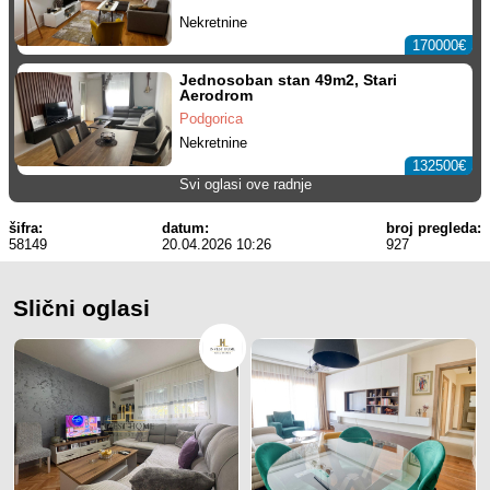
Nekretnine
170000€
Jednosoban stan 49m2, Stari
Aerodrom
Podgorica
Nekretnine
132500€
Svi oglasi ove radnje
šifra:
datum:
broj pregleda:
58149
20.04.2026 10:26
927
Slični oglasi