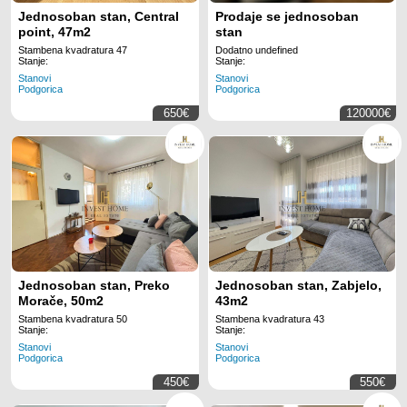
Jednosoban stan, Central
Prodaje se jednosoban
point, 47m2
stan
Stambena kvadratura 47
Dodatno undefined
Stanje:
Stanje:
Stanovi
Stanovi
Podgorica
Podgorica
650€
120000€
Jednosoban stan, Preko
Jednosoban stan, Zabjelo,
Morače, 50m2
43m2
Stambena kvadratura 50
Stambena kvadratura 43
Stanje:
Stanje:
Stanovi
Stanovi
Podgorica
Podgorica
450€
550€