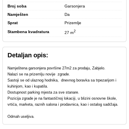
Broj soba
Garsonjera
Namješten
Da
Sprat
Prizemlje
2
Stambena kvadratura
27 m
Detaljan opis:
Namještena garsonjera površine 27m2 za prodaju, Zabjelo.
Nalazi se na prizemlju novije zgrade.
Sastoji se od ulaznog hodnika, dnevnog boravka sa trpezarijom i
kuhinjom, kao i kupatila.
Dostupnost parking mjesta za sve stanare.
Pozicija zgrade je na fantastičnoj lokaciji, u blizini osnovne škole,
vrtića, marketa, raznih salona i prodavnica, kao i ostalog sadržaja.
Odmah useljiva.