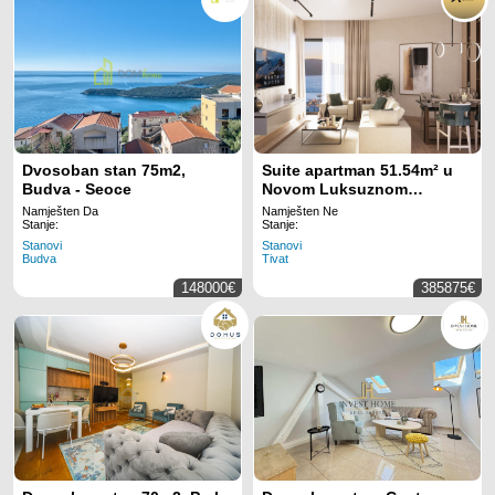
Dvosoban stan 75m2,
Suite apartman 51.54m² u
Budva - Seoce
Novom Luksuznom
Kompleksu na Atraktivnoj
Namješten Da
Namješten Ne
Lokaciji-Seljanovo, Tivat
Stanje:
Stanje:
Stanovi
Stanovi
Budva
Tivat
148000€
385875€