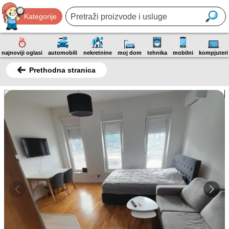
Kategorije
najnoviji oglasi
automobili
nekretnine
moj dom
tehnika
mobilni
kompjuteri
Prethodna stranica