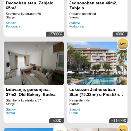
Dvosoban stan, Zabjelo,
Jednosoban stan 40m2,
65m2
Zabjelo
Stambena kvadratura 65
Dodatno undefined
Stanje:
Stanje:
Stanovi
Stanovi
Podgorica
Podgorica
127000€
400€
Izdavanje, garsonjera,
Luksuzan Jednosoban
37m2, Old Bakery, Budva
Stan (75.32m²) u Prestižnom
Kompleksu ELLINGTON
Stambena kvadratura 37
Namješten Ne
COVE, Dubai
Stanje:
Stanje:
Stanovi
Stanovi
Budva
Dubai
500€
611699€