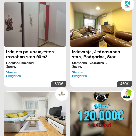
Izdajem polunamješten
Izdavanje, Jednosoban
trosoban stan 90m2
stan, Podgorica, Stari
Aerodrom, 50m2
Dodatno undefined
Stambena kvadratura 50
Stanje:
Stanje:
Stanovi
Stanovi
Podgorica
Podgorica
800€
450€