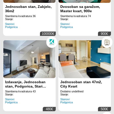
Jednosoban stan, Zabjelo,
Dvosoban sa garažom,
36m2
Master kvart, 900e
Stambena kvadratura 36
Stambena kvadratura 74
Stanje:
Stanje:
Stanovi
Stanovi
Podgorica
Podgorica
100000€
900€
Izdavanje, Jednosoban
Jednosoban stan 47m2,
stan, Podgorica, Stari
City Kvart
Aerodrom, 43m2
Stambena kvadratura 43
Dodatno undefined
Stanje:
Stanje:
Stanovi
Stanovi
Podgorica
Podgorica
480€
500€