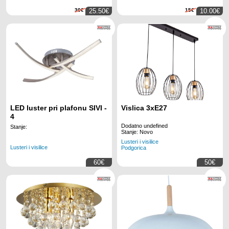
30€
25.50€
15€
10.00€
LED luster pri plafonu SIVI -
Vislica 3xE27
4
Dodatno undefined
Stanje:
Stanje: Novo
Lusteri i visilice
Lusteri i visilice
Podgorica
60€
50€