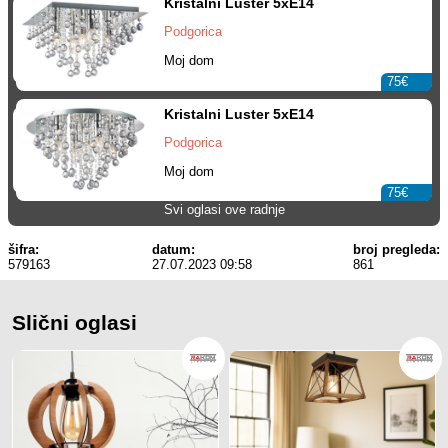
Kristalni Luster 5xE14
Podgorica
Moj dom
75€
Kristalni Luster 5xE14
Podgorica
Moj dom
75€
Svi oglasi ove radnje
šifra:
datum:
broj pregleda:
579163
27.07.2023 09:58
861
Slični oglasi