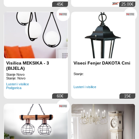
45€
35€
25.00€
Visilica MEKSIKA - 3
Viseci Fenjer DAKOTA Crni
(BIJELA)
Stanje:
Stanje Novo
Stanje: Novo
Lusteri i visilice
Lusteri i visilice
Podgorica
60€
15€