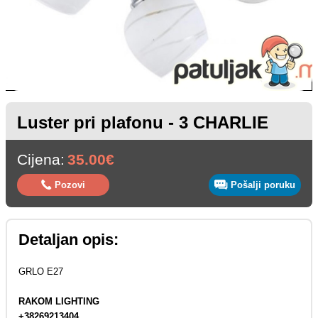
Luster pri plafonu - 3 CHARLIE
Cijena:
35.00€
Pozovi
Pošalji poruku
Detaljan opis:
GRLO E27
RAKOM LIGHTING
+38269213404