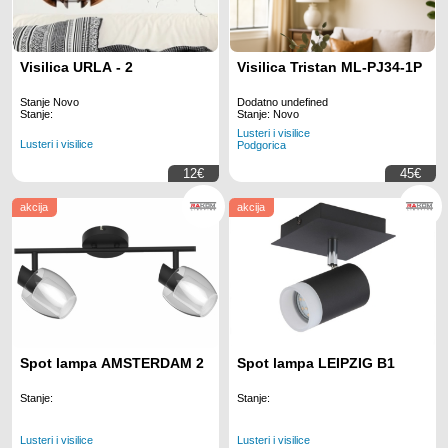
Visilica URLA - 2
Visilica Tristan ML-PJ34-1P
Stanje Novo
Dodatno undefined
Stanje:
Stanje: Novo
Lusteri i visilice
Lusteri i visilice
Podgorica
12€
45€
akcija
akcija
Spot lampa AMSTERDAM 2
Spot lampa LEIPZIG B1
Stanje:
Stanje:
Lusteri i visilice
Lusteri i visilice