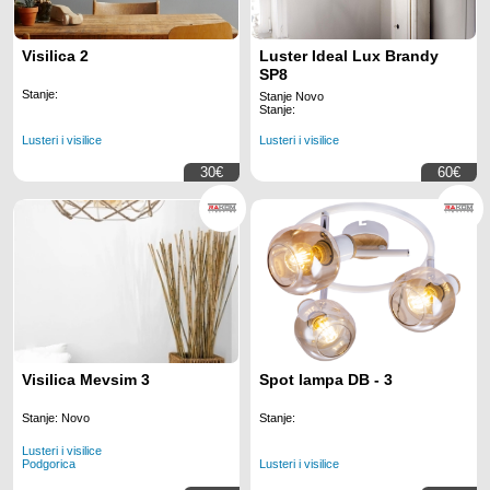
Visilica 2
Luster Ideal Lux Brandy
SP8
Stanje:
Stanje Novo
Stanje:
Lusteri i visilice
Lusteri i visilice
30€
60€
Visilica Mevsim 3
Spot lampa DB - 3
Stanje: Novo
Stanje:
Lusteri i visilice
Podgorica
Lusteri i visilice