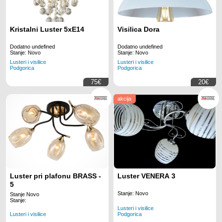
Kristalni Luster 5xE14
Visilica Dora
Dodatno undefined
Dodatno undefined
Stanje: Novo
Stanje: Novo
Lusteri i visilice
Lusteri i visilice
Podgorica
Podgorica
75€
20€
akcija
Luster pri plafonu BRASS -
Luster VENERA 3
5
Stanje: Novo
Stanje Novo
Stanje:
Lusteri i visilice
Lusteri i visilice
Podgorica