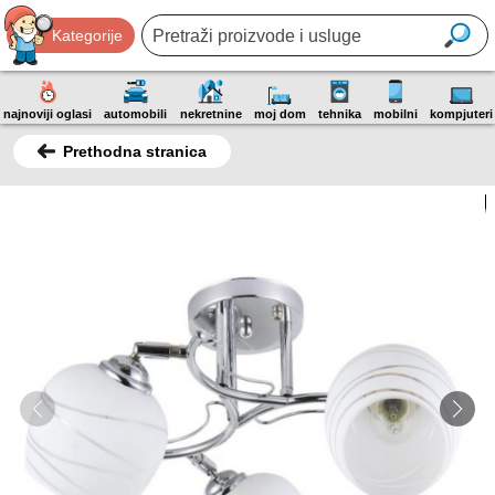
Kategorije
najnoviji oglasi
automobili
nekretnine
moj dom
tehnika
mobilni
kompjuteri
Prethodna stranica