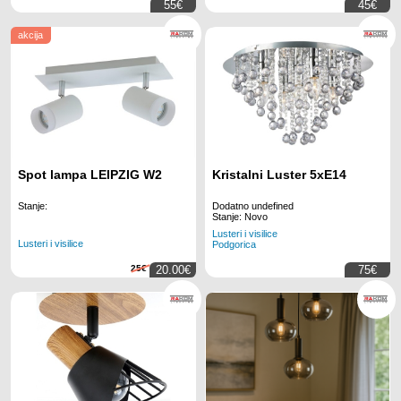
55€
45€
akcija
Spot lampa LEIPZIG W2
Kristalni Luster 5xE14
Stanje:
Dodatno undefined
Stanje: Novo
Lusteri i visilice
Lusteri i visilice
Podgorica
25€
20.00€
75€