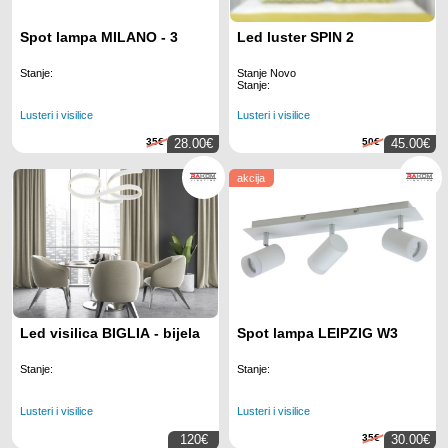
Spot lampa MILANO - 3
Led luster SPIN 2
Stanje:
Stanje Novo
Stanje:
Lusteri i visilice
Lusteri i visilice
35€
28.00€
50€
45.00€
akcija
Led visilica BIGLIA - bijela
Spot lampa LEIPZIG W3
Stanje:
Stanje:
Lusteri i visilice
Lusteri i visilice
120€
35€
30.00€