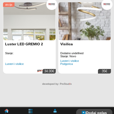
akcija
Luster LED GREMIO 2
Visilica
Stanje:
Dodatno undefined
Stanje: Novo
Lusteri i visilice
Lusteri i visilice
Podgorica
40€
34.00€
35€
developed by:
ProStud
/
o
Dodaj oglas