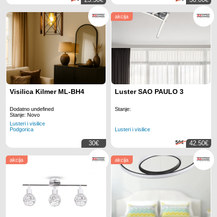
akcija
Visilica Kilmer ML-BH4
Luster SAO PAULO 3
Dodatno undefined
Stanje:
Stanje: Novo
Lusteri i visilice
Lusteri i visilice
Podgorica
30€
50€
42.50€
akcija
akcija