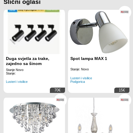
Slični oglasi
Duga svjetla za trake,
Spot lampa MAX 1
zajedno sa šinom
Stanje: Novo
Stanje Novo
Stanje:
Lusteri i visilice
Lusteri i visilice
Podgorica
70€
15€