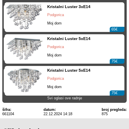
Kristalni Luster 3xE14
Podgorica
Moj dom
65€
Kristalni Luster 5xE14
Podgorica
Moj dom
75€
Kristalni Luster 5xE14
Podgorica
Moj dom
75€
Svi oglasi ove radnje
šifra:
datum:
broj pregleda:
661104
22.12.2024 14:18
875