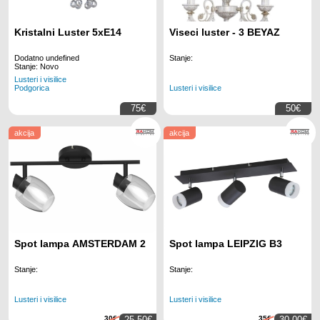
Kristalni Luster 5xE14
Viseci luster - 3 BEYAZ
Dodatno undefined
Stanje:
Stanje: Novo
Lusteri i visilice
Lusteri i visilice
Podgorica
75€
50€
akcija
akcija
Spot lampa AMSTERDAM 2
Spot lampa LEIPZIG B3
Stanje:
Stanje:
Lusteri i visilice
Lusteri i visilice
30€
25.50€
35€
30.00€