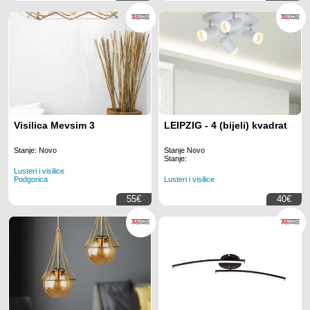
Visilica Mevsim 3
LEIPZIG - 4 (bijeli) kvadrat
Stanje: Novo
Stanje Novo
Stanje:
Lusteri i visilice
Podgorica
Lusteri i visilice
55€
40€