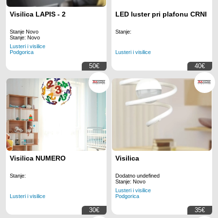
Visilica LAPIS - 2
LED luster pri plafonu CRNI
Stanje Novo
Stanje:
Stanje: Novo
Lusteri i visilice
Lusteri i visilice
Podgorica
50€
40€
Visilica NUMERO
Visilica
Stanje:
Dodatno undefined
Stanje: Novo
Lusteri i visilice
Lusteri i visilice
Podgorica
30€
35€