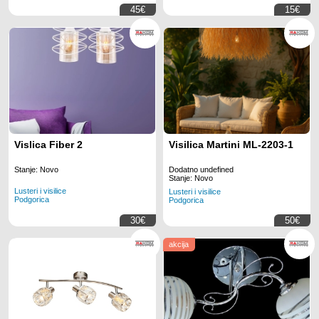
45€
15€
Vislica Fiber 2
Visilica Martini ML-2203-1
Stanje: Novo
Dodatno undefined
Stanje: Novo
Lusteri i visilice
Lusteri i visilice
Podgorica
Podgorica
30€
50€
akcija