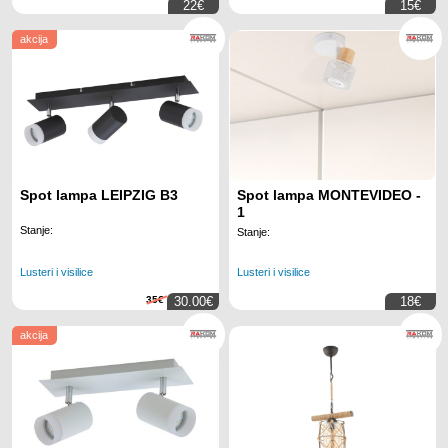
22€
15€
akcija
Spot lampa LEIPZIG B3
Spot lampa MONTEVIDEO -
1
Stanje:
Stanje:
Lusteri i visilice
Lusteri i visilice
35€
30.00€
18€
akcija