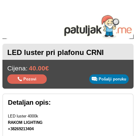
LED luster pri plafonu CRNI
Cijena:
40.00€
Pozovi
Pošalji poruku
Detaljan opis:
LED luster 4000k
RAKOM LIGHTING
+38269213404