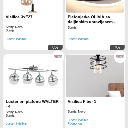
Visilica 3xE27
Plafonjerka OLIVIA sa
daljinskim upravljacem
DIMOBILNA
Stanje Novo
Stanje:
Stanje:
Lusteri i visilice
Lusteri i visilice
65€
70€
Luster pri plafonu WALTER
Visilica Fiber 1
- 4
Stanje: Novo
Stanje Novo
Stanje:
Lusteri i visilice
Lusteri i visilice
Podgorica