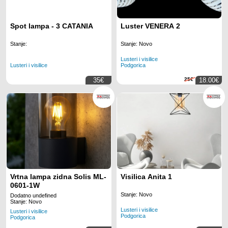
Spot lampa - 3 CATANIA
Luster VENERA 2
Stanje:
Stanje: Novo
Lusteri i visilice
Lusteri i visilice
Podgorica
35€
25€
18.00€
Vrtna lampa zidna Solis ML-
Visilica Anita 1
0601-1W
Stanje: Novo
Dodatno undefined
Stanje: Novo
Lusteri i visilice
Lusteri i visilice
Podgorica
Podgorica