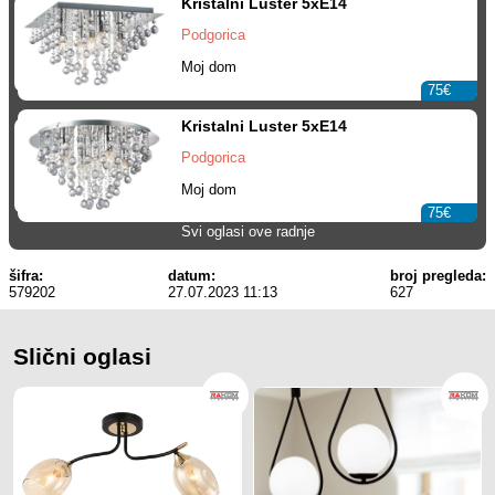
Kristalni Luster 5xE14
Podgorica
Moj dom
75€
Kristalni Luster 5xE14
Podgorica
Moj dom
75€
Svi oglasi ove radnje
šifra:
datum:
broj pregleda:
579202
27.07.2023 11:13
627
Slični oglasi