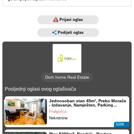
Prijavi oglas
Podijeli oglas
Dom home Real Estate
Posljednji oglasi ovog oglašivača
Jednosoban stan 45m², Preko Morače
- Izdavanje, Namješten, Parking
mjesto
Podgorica
Nekretnine
500€
Plac 5200m2, Bandići - Prodaja