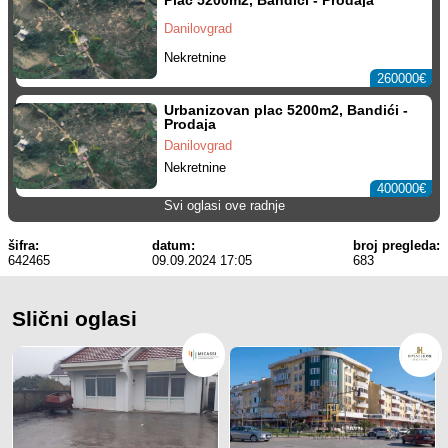
Danilovgrad
Nekretnine
260000€
Urbanizovan plac 5200m2, Bandići -
Prodaja
Danilovgrad
Nekretnine
400000€
Svi oglasi ove radnje
šifra:
datum:
broj pregleda:
642465
09.09.2024 17:05
683
Slični oglasi