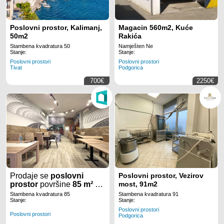
Poslovni prostor, Kalimanj,
Magacin 560m2, Kuće
50m2
Rakića
Stambena kvadratura 50
Namješten Ne
Stanje:
Stanje:
Poslovni prostori
Poslovni prostori
Tivat
Podgorica
700€
2250€
Prodaje se
poslovni
Poslovni prostor, Vezirov
prostor
površine
85 m²
u
most, 91m2
Zagoriču
u Podgorici.
Stambena kvadratura 85
Stambena kvadratura 91
Stanje:
Stanje:
Poslovni prostori
Poslovni prostori
Podgorica