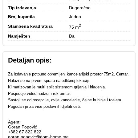
Tip izdavanja
Dugoročno
Broj kupatila
Jedno
2
Stambena kvadratura
75 m
Namješten
Da
Detaljan opis:
Za izdavanje potpuno opremljeni kancelarijski prostor 75m2, Centar.
Nalazi se na prvom spratu na odličnoj lokaciji.
Klimatizovan je multi split sistemom grijanja i hlađenja.
Posjeduje video nadzor i rek ormar.
Sastoji se od recepcije, dvije kancelarije, čajne kuhinje i toaleta.
Pogodan je za više poslovnih djelatnosti.
Agent:
Goran Popović
+382 67 822 822
goran.popovic@dom-home.me