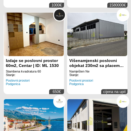
1000€
1580000€
Izdaje se poslovni prostor
Višenamjenski poslovni
60m2, Centar | ID: ML 1530
objekat 230m2 sa placem
1500m2, Golubovci
Stambena kvadratura 60
Namješten Ne
Stanje:
Stanje:
Poslovni prostori
Poslovni prostori
Podgorica
Podgorica
650€
cijena na upit