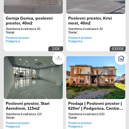
Gornja Gorica, poslovni
Poslovni prostor, Krivi
prostor, 40m2
most, 40m2
Stambena kvadratura 40
Stambena kvadratura 40
Stanje:
Stanje:
Poslovni prostori
Poslovni prostori
Podgorica
Podgorica
200€
83000€
Poslovni prostor, Stari
Prodaja | Poslovni prostor |
Aerodrom, 115m2
620m² | Podgorica, Central
Point
Stambena kvadratura 115
Stambena kvadratura 620
Stanje:
Stanje:
Poslovni prostori
Poslovni prostori
Podgorica
Podgorica