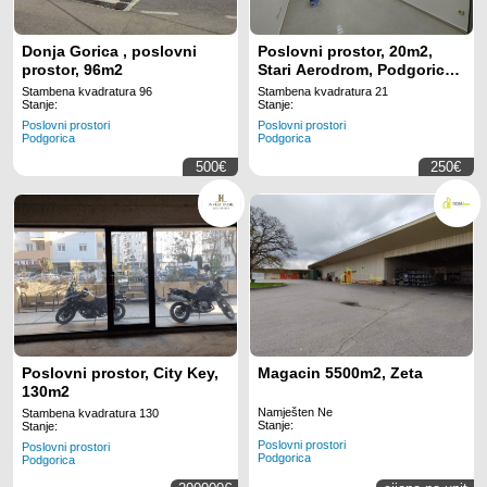
Donja Gorica , poslovni
Poslovni prostor, 20m2,
prostor, 96m2
Stari Aerodrom, Podgorica,
Izdavanje
Stambena kvadratura 96
Stambena kvadratura 21
Stanje:
Stanje:
Poslovni prostori
Poslovni prostori
Podgorica
Podgorica
500€
250€
Poslovni prostor, City Key,
Magacin 5500m2, Zeta
130m2
Namješten Ne
Stambena kvadratura 130
Stanje:
Stanje:
Poslovni prostori
Poslovni prostori
Podgorica
Podgorica