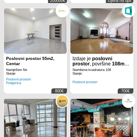
200000€
cijena na upit
Poslovni prostor 55m2,
Izdaje je
poslovni
Centar
prostor
, površine
108m2
,
u naselju
Stara Varoš
, u
Namješten Ne
Stambena kvadratura 108
Podgorici.
Stanje:
Stanje:
Poslovni prostori
Poslovni prostori
Podgorica
800€
700€