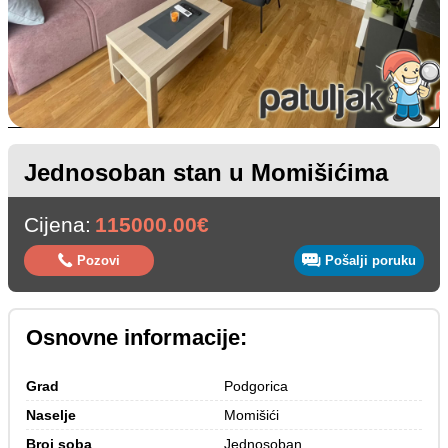
Jednosoban stan u Momišićima
Cijena:
115000.00€
Pozovi
Pošalji poruku
Osnovne informacije:
Grad
Podgorica
Naselje
Momišići
Broj soba
Jednosoban