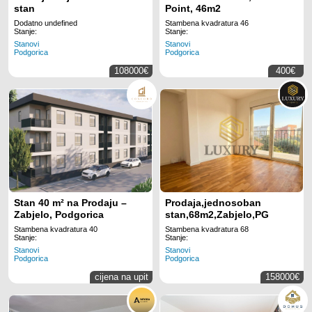
stan
Point, 46m2
Dodatno undefined
Stambena kvadratura 46
Stanje:
Stanje:
Stanovi
Stanovi
Podgorica
Podgorica
108000€
400€
Stan 40 m² na Prodaju –
Prodaja,jednosoban
Zabjelo, Podgorica
stan,68m2,Zabjelo,PG
Stambena kvadratura 40
Stambena kvadratura 68
Stanje:
Stanje:
Stanovi
Stanovi
Podgorica
Podgorica
cijena na upit
158000€