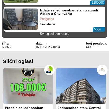
120000€
Izdaje se jednosoban stan u zgradi
Acton u City kvartu
Podgorica
Nekretnine
550€
Svi oglasi ove radnje
šifra:
datum:
broj pregleda:
68866
07.07.2026 10:34
443
Slični oglasi
Prodaje se jednosoban
Jednosoban stan, Central