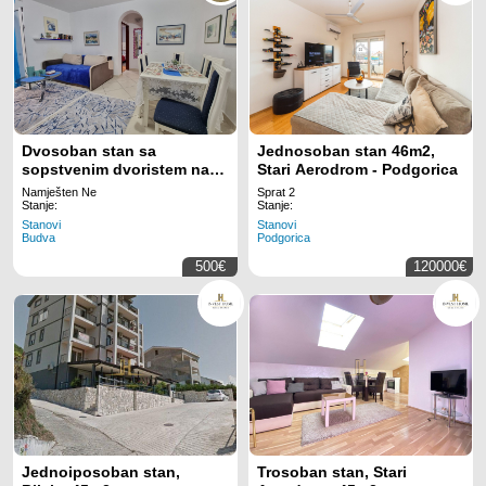
Dvosoban stan sa
Jednosoban stan 46m2,
sopstvenim dvoristem na
Stari Aerodrom - Podgorica
atraktivnoj lokaciji u Budvi
Namješten Ne
Sprat 2
(NA PERIOD OD 01.09.2026
Stanje:
Stanje:
DO 01.06.2027)
Stanovi
Stanovi
Budva
Podgorica
500€
120000€
Jednoiposoban stan,
Trosoban stan, Stari