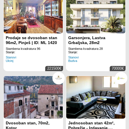
Prodaje se dvosoban stan
Garsonjera, Lastva
96m2, Pinješ | ID: ML 1420
Grbaljska, 28m2
Stambena kvadratura 96
Stambena kvadratura 28
Stanje:
Stanje:
Stanovi
Stanovi
Ulcinj
Budva
221500€
70000€
Dvosoban stan, 70m2,
Jednosoban stan 42m²,
Kotor
Pobrežje - Izdavanje,