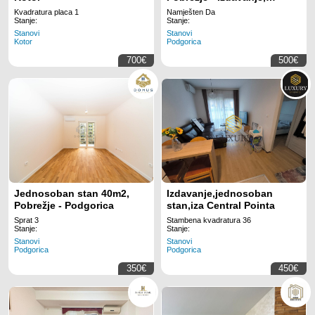
Namješten, Klimatizovan,
Kvadratura placa 1
Namješten Da
Parking mjesto
Stanje:
Stanje:
Stanovi
Stanovi
Kotor
Podgorica
700€
500€
Jednosoban stan 40m2,
Izdavanje,jednosoban
Pobrežje - Podgorica
stan,iza Central Pointa
Sprat 3
Stambena kvadratura 36
Stanje:
Stanje:
Stanovi
Stanovi
Podgorica
Podgorica
350€
450€