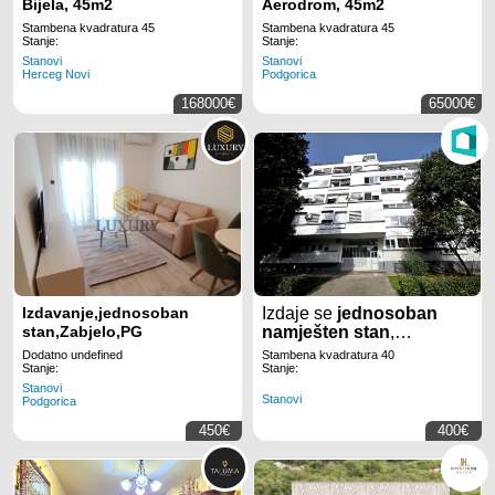
Bijela, 45m2
Aerodrom, 45m2
Stambena kvadratura 45
Stambena kvadratura 45
Stanje:
Stanje:
Stanovi
Stanovi
Herceg Novi
Podgorica
168000€
65000€
Izdavanje,jednosoban
Izdaje se
jednosoban
stan,Zabjelo,PG
namješten stan
,
površine
40m2
, u dijelu
Dodatno undefined
Stambena kvadratura 40
grada
Preko
Stanje:
Stanje:
Morače
u
Podgorici
.
Stanovi
Stanovi
Podgorica
450€
400€