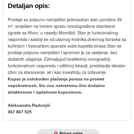
Detaljan opis:
Prodaje se potpuno namješten jednosoban stan površine 39
m², smješten na trećem spratu novoizgrađene stambene
zgrade sa liftom, u naselju Momišići. Stan je funkcionalnog
rasporeda i sastoji se od:ulaznog hodnika,dnevnog boravka sa
kuhinjom i trpezarijom,spavaće sobe,kupatila,terase.Stan se
prodaje potpuno namješten i spreman je za useljenje, bez
dodatnih ulaganja. Zahvaljujući kvalitetnoj novogradnji,
funkcionalnom rasporedu i odličnoj lokaciji, predstavlja idealan
izbor za stanovanje, ali i kao investiciju za izdavanje.
Kupac je oslobođen plaćanja poreza na promet
nepokretnosti, što ovu nekretninu čini dodatno
atraktivnom i isplativom kupovinom.
Aleksandra Radonjić
067 867 525
Prijavi oglas