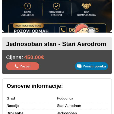
Jednosoban stan - Stari Aerodrom
Cijena:
450.00€
Pozovi
Pošalji poruku
Osnovne informacije:
Grad
Podgorica
Naselje
Stari Aerodrom
Broj soba
Jednosoban