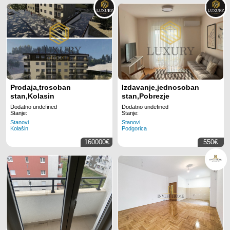
Prodaja,trosoban
Izdavanje,jednosoban
stan,Kolasin
stan,Pobrezje
Dodatno undefined
Dodatno undefined
Stanje:
Stanje:
Stanovi
Stanovi
Kolašin
Podgorica
160000€
550€