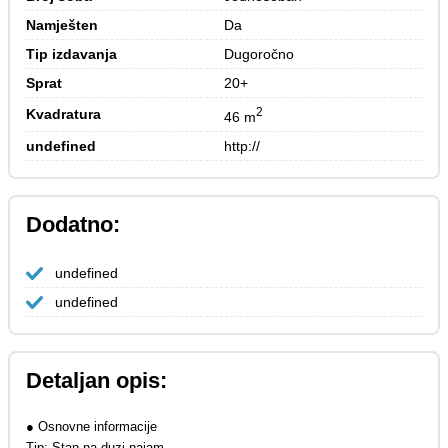
Namješten
Da
Tip izdavanja
Dugoročno
Sprat
20+
2
Kvadratura
46 m
undefined
http://
Dodatno:
undefined
undefined
Detaljan opis:
● Osnovne informacije
Tip: Stan na duzi najam