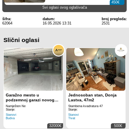
450€
Svi oglasi ovog oglašivača
šifra:
datum:
broj pregleda:
62064
16.05.2026 13:31
2531
Slični oglasi
Garažno mesto u
Jednosoban stan, Donja
podzemnoj garazi novog
Lastva, 47m2
kompleksa The Old
Namješten Ne
Stambena kvadratura 47
Bakery,Budva.
Stanje:
Stanje:
Stanovi
Stanovi
Budva
Tivat
32000€
500€