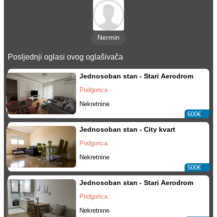
Nermin
Posljednji oglasi ovog oglašivača
Jednosoban stan - Stari Aerodrom
Podgorica
Nekretnine
600€
Jednosoban stan - City kvart
Podgorica
Nekretnine
500€
Jednosoban stan - Stari Aerodrom
Podgorica
Nekretnine