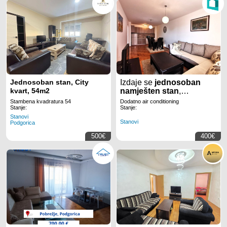
Jednosoban stan, City
Izdaje se
jednosoban
kvart, 54m2
namješten stan
,
površine
50m2
na
Starom
Ae
Stambena kvadratura 54
Dodatno air conditioning
Stanje:
Stanje:
Stanovi
Stanovi
Podgorica
500€
400€