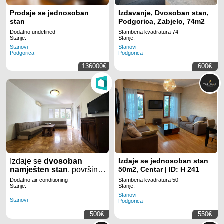
Prodaje se jednosoban
Izdavanje, Dvosoban stan,
stan
Podgorica, Zabjelo, 74m2
Dodatno undefined
Stambena kvadratura 74
Stanje:
Stanje:
Stanovi
Stanovi
Podgorica
Podgorica
136000€
600€
Izdaje se
dvosoban
Izdaje se jednosoban stan
namješten stan
, površine
50m2, Centar | ID: H 241
78m2,
kod
Gintaša
u
Podgorici.
Dodatno air conditioning
Stambena kvadratura 50
Stanje:
Stanje:
Stanovi
Stanovi
Podgorica
500€
550€