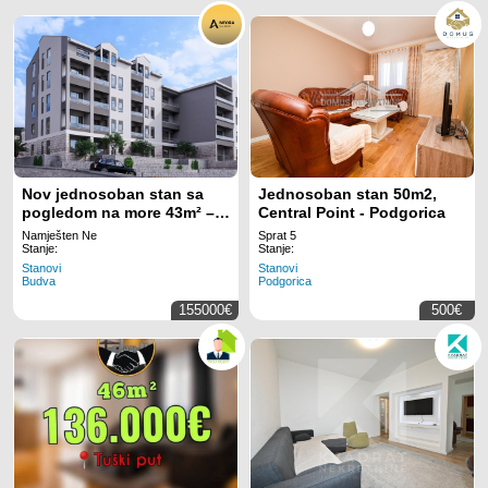
Nov jednosoban stan sa
Jednosoban stan 50m2,
pogledom na more 43m² –
Central Point - Podgorica
Lazi, Budva
Namješten Ne
Sprat 5
Stanje:
Stanje:
Stanovi
Stanovi
Budva
Podgorica
155000€
500€