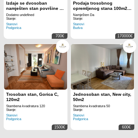
Izdaje se dvosoban
Prodaja trosobnog
namješten stan površine 73
opremljenog stana 100m2 -
m+parking!
Petrovac (MOGUCNOST
Dodatno undefined
Namješten Da
PLACANJA NA DVE RATE)
Stanje:
Stanje:
Stanovi
Stanovi
Podgorica
Budva
700€
170000€
Trosoban stan, Gorica C,
Jednosoban stan, New city,
120m2
50m2
Stambena kvadratura 120
Stambena kvadratura 50
Stanje:
Stanje:
Stanovi
Stanovi
Podgorica
Podgorica
1500€
600€