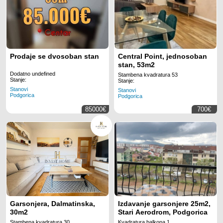
Prodaje se dvosoban stan
Central Point, jednosoban
stan, 53m2
Dodatno undefined
Stambena kvadratura 53
Stanje:
Stanje:
Stanovi
Stanovi
Podgorica
Podgorica
85000€
700€
Garsonjera, Dalmatinska,
Izdavanje garsonjere 25m2,
30m2
Stari Aerodrom, Podgorica
Stambena kvadratura 30
Kvadratura balkona 1