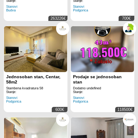
kompleksu u Budvi
Stanje:
Stanje:
(Mogućnost kupovine
Stanovi
Stanovi
Budva
Podgorica
putem hipotekarnog
kredita)
263226€
700€
Jednosoban stan, Centar,
Prodaje se jednosoban
58m2
stan
Stambena kvadratura 58
Dodatno undefined
Stanje:
Stanje:
Stanovi
Stanovi
Podgorica
Podgorica
600€
118500€