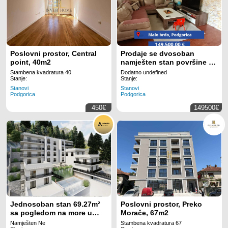
Poslovni prostor, Central
Prodaje se dvosoban
point, 40m2
namješten stan površine 80
m!
Stambena kvadratura 40
Dodatno undefined
Stanje:
Stanje:
Stanovi
Stanovi
Podgorica
Podgorica
450€
149500€
Jednosoban stan 69.27m²
Poslovni prostor, Preko
sa pogledom na more u
Morače, 67m2
novom luksuznom
Namješten Ne
Stambena kvadratura 67