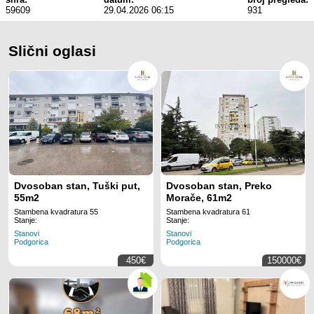
59609
29.04.2026 06:15
931
Slični oglasi
Dvosoban stan, Tuški put,
Dvosoban stan, Preko
55m2
Morače, 61m2
Stambena kvadratura 55
Stambena kvadratura 61
Stanje:
Stanje:
Stanovi
Stanovi
Podgorica
Podgorica
450€
150000€