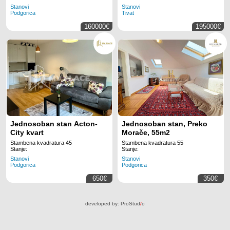
Stanovi
Stanovi
Podgorica
Tivat
160000€
195000€
Jednosoban stan Acton-
Jednosoban stan, Preko
City kvart
Morače, 55m2
Stambena kvadratura 45
Stambena kvadratura 55
Stanje:
Stanje:
Stanovi
Stanovi
Podgorica
Podgorica
650€
350€
developed by:
ProStud
/
o