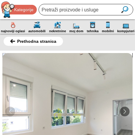
Kategorije
najnoviji oglasi
automobili
nekretnine
moj dom
tehnika
mobilni
kompjuteri
Prethodna stranica