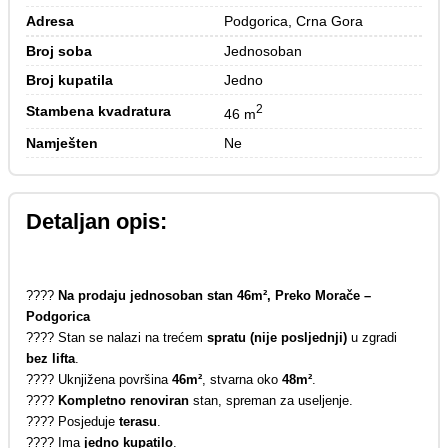
Adresa
Podgorica, Crna Gora
Broj soba
Jednosoban
Broj kupatila
Jedno
2
Stambena kvadratura
46 m
Namješten
Ne
Detaljan opis:
????
Na prodaju jednosoban stan 46m², Preko Morače –
Podgorica
???? Stan se nalazi na trećem
spratu (nije posljednji)
u zgradi
bez lifta
.
???? Uknjižena površina
46m²
, stvarna oko
48m²
.
????️
Kompletno renoviran
stan, spreman za useljenje.
???? Posjeduje
terasu
.
???? Ima
jedno kupatilo
.