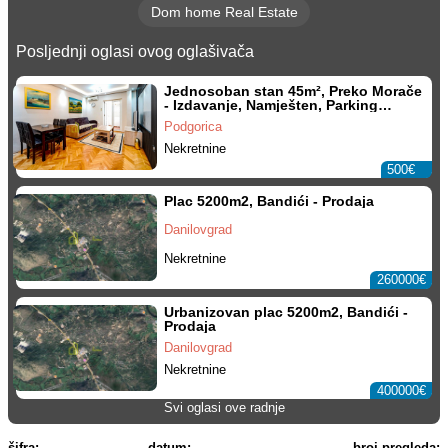
Dom home Real Estate
Posljednji oglasi ovog oglašivača
Jednosoban stan 45m², Preko Morače
- Izdavanje, Namješten, Parking
mjesto
Podgorica
Nekretnine
500€
Plac 5200m2, Bandići - Prodaja
Danilovgrad
Nekretnine
260000€
Urbanizovan plac 5200m2, Bandići -
Prodaja
Danilovgrad
Nekretnine
400000€
Svi oglasi ove radnje
šifra:
datum:
broj pregleda: