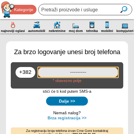
Kategorije
najnoviji oglasi
automobili
nekretnine
moj dom
tehnika
mobilni
kompjuteri
Za brzo logovanje unesi broj telefona
* obavezno polje
stići će ti kod putem SMS-a
Dalje >>
Nemaš nalog?
Brza registracija >>
Za registraciju broja telefona izvan Crne Gore kontaktiraj