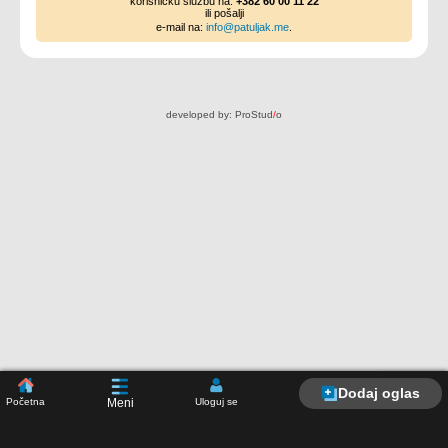
korisničku službu na:
+382 60 00 11 22
ili pošalji
e-mail na:
info@patuljak.me
.
developed by:
ProStud
/
o
Dodaj oglas
Početna
Uloguj se
Meni