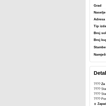
Grad
Naselje
Adresa
Tip izd
Broj so
Broj ku
Stambe
Namješ
Detal
????
Za 
???? Stan
????️ St
???? Po
☀️
Zapad