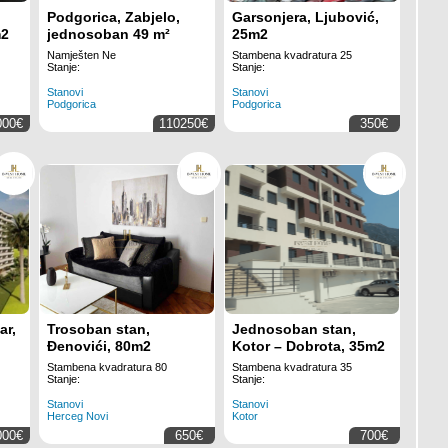
Podgorica, Zabjelo,
Garsonjera, Ljubović,
m2
jednosoban 49 m²
25m2
Namješten Ne
Stambena kvadratura 25
Stanje:
Stanje:
Stanovi
Stanovi
Podgorica
Podgorica
000€
110250€
350€
ar,
Trosoban stan,
Jednosoban stan,
Đenovići, 80m2
Kotor – Dobrota, 35m2
Stambena kvadratura 80
Stambena kvadratura 35
Stanje:
Stanje:
Stanovi
Stanovi
Herceg Novi
Kotor
000€
650€
700€