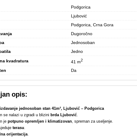
Podgorica
Ljubović
Podgorica, Crna Gora
avanja
Dugoročno
ba
Jednosoban
patila
Jedno
2
na kvadratura
41 m
ten
Da
jan opis:
izdavanje jednosoban stan 41m², Ljubović – Podgorica
 se nalazi u zgradi u blizini
brda Ljubović
.
an je
potpuno opremljen i klimatizovan
, spreman za useljenje.
sjeduje
terasu
.
na orijentacija
.