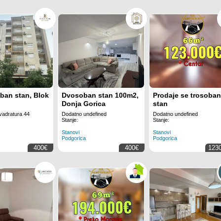
ban stan, Blok
Dvosoban stan 100m2,
Prodaje se trosoba
Donja Gorica
stan
adratura 44
Dodatno undefined
Dodatno undefined
Stanje:
Stanje:
Stanovi
Stanovi
Podgorica
Podgorica
400€
400€
123