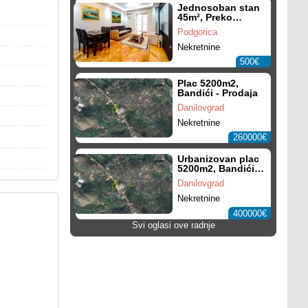
Jednosoban stan
45m², Preko
Morače -
Podgorica
Izdavanje,
Namješten,
Nekretnine
Parking mjesto
500€
Plac 5200m2,
Bandići - Prodaja
Danilovgrad
Nekretnine
260000€
Urbanizovan plac
5200m2, Bandići -
Prodaja
Danilovgrad
Nekretnine
400000€
Svi oglasi ove radnje