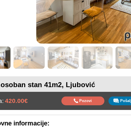
osoban stan 41m2, Ljubović
a:
420.00€
Pozovi
vne informacije: