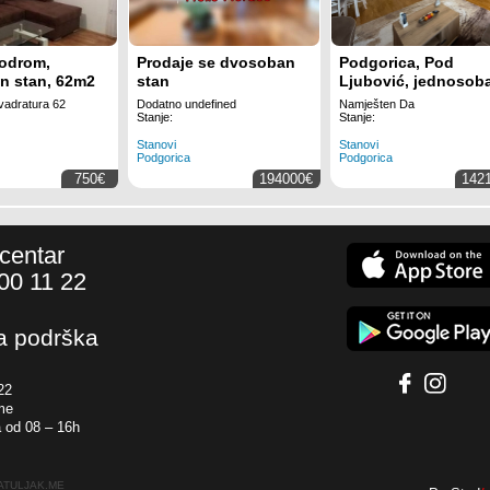
rodrom,
Prodaje se dvosoban
Podgorica, Pod
n stan, 62m2
stan
Ljubović, jednosob
stan 49 m²
adratura 62
Dodatno undefined
Namješten Da
Stanje:
Stanje:
Stanovi
Stanovi
Podgorica
Podgorica
750€
194000€
142
 centar
00 11 22
a podrška
22
me
 od 08 – 16h
PATULJAK.ME