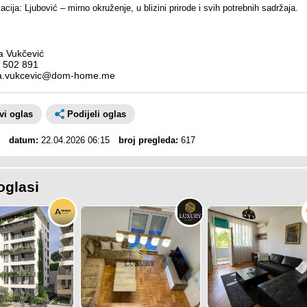
cija: Ljubović – mirno okruženje, u blizini prirode i svih potrebnih sadržaja.
 Vukčević
 502 891
a.vukcevic@dom-home.me
avi oglas
Podijeli oglas
datum:
22.04.2026 06:15
broj pregleda:
617
oglasi