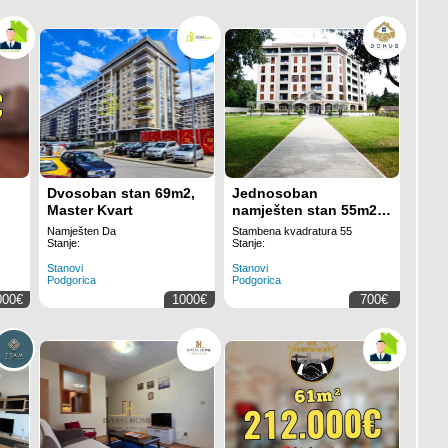
n
Dvosoban stan 69m2,
Jednosoban
Master Kvart
namješten stan 55m2,
Gorica - Podgorica
Namješten Da
Stambena kvadratura 55
Stanje:
Stanje:
Stanovi
Stanovi
Podgorica
Podgorica
000€
1000€
700€