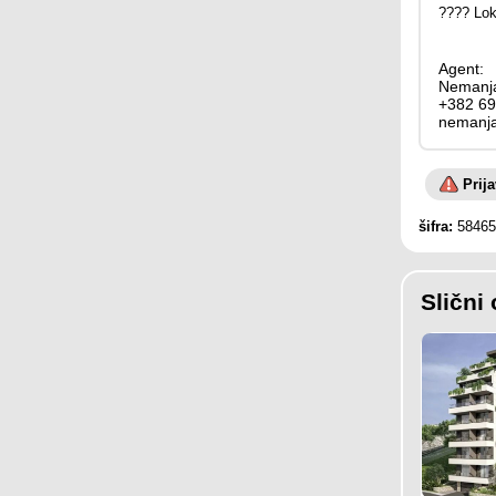
???? Loka
Agent:
Nemanja
+382 69
nemanj
Prij
šifra:
58465
Slični 