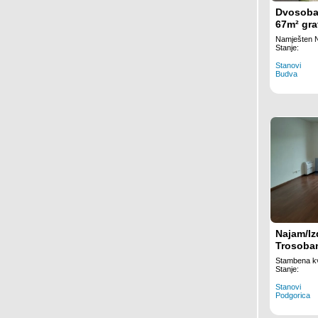
Dvosoba
67m² gra
luksuzn
Namješten 
– Centar
Stanje:
od mora
Stanovi
Budva
Najam/Iz
Trosoban
Podgoric
Stambena kv
Kvart
Stanje:
Stanovi
Podgorica