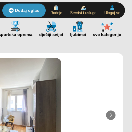
Dodaj oglas
Radnje
Servisi i usluge
Uloguj se