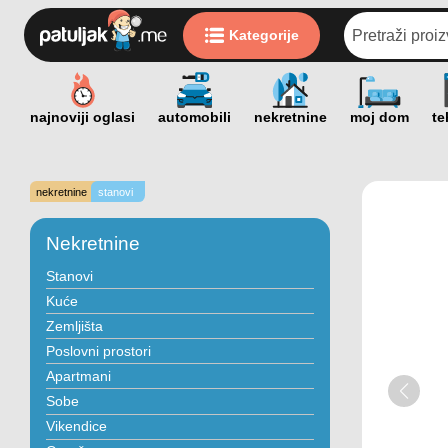
Kategorije
nekretnine
stanovi
Nekretnine
Stanovi
Kuće
Zemljišta
Poslovni prostori
Apartmani
Sobe
Vikendice