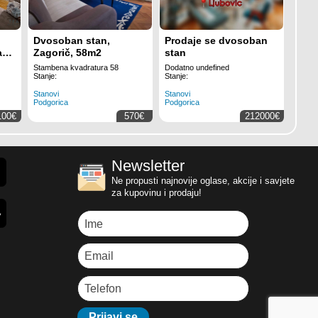
Dvosoban stan,
Prodaje se dvosoban
an
Zagorič, 58m2
stan
Stambena kvadratura 58
Dodatno undefined
Stanje:
Stanje:
Stanovi
Stanovi
Podgorica
Podgorica
100€
570€
212000€
Newsletter
Ne propusti najnovije oglase, akcije i savjete
za kupovinu i prodaju!