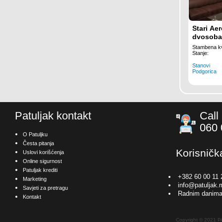
Stari Ae
dvosoba
Stambena kv
Stanje:
Stanovi
Podgorica
Patuljak kontakt
Call
060 
O Patuljku
Česta pitanja
Korisničk
Uslovi korišćenja
Online sigurnost
Patuljak krediti
+382 60 00 11 
Marketing
info@patuljak.
Savjeti za pretragu
Radnim danima
Kontakt
Copyright © 2021 