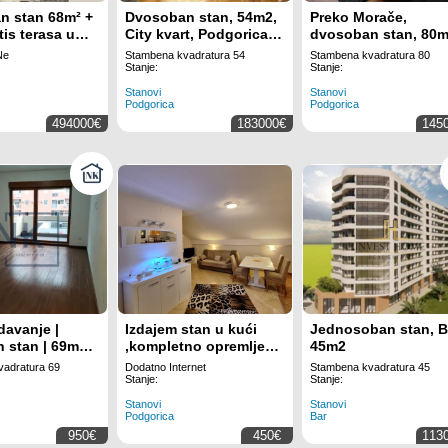
n stan 68m² +
Dvosoban stan, 54m2,
Preko Morače,
tis terasa u
City kvart, Podgorica,
dvosoban stan, 80
om kompleksu
Prodaja
Ne
Stambena kvadratura 54
Stambena kvadratura 80
 Budve, 150m
Stanje:
Stanje:
Stanovi
Stanovi
Podgorica
Podgorica
494000€
183000€
145
davanje |
Izdajem stan u kući
Jednosoban stan, B
 stan | 69m2 |
,kompletno opremljen
45m2
a, Master
jednosoban veći u
adratura 69
Dodatno Internet
Stambena kvadratura 45
blizini bolnice Moj
Stanje:
Stanje:
lab,fakulet Udg
Stanovi
Stanovi
Podgorica
Bar
950€
450€
113