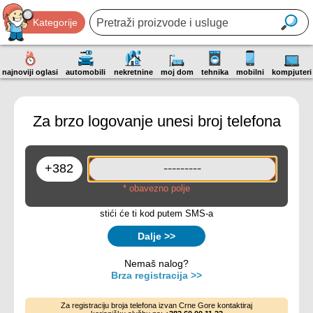
Kategorije
najnoviji oglasi
automobili
nekretnine
moj dom
tehnika
mobilni
kompjuteri
Za brzo logovanje unesi broj telefona
* obavezno polje
stići će ti kod putem SMS-a
Dalje >>
Nemaš nalog?
Brza registracija >>
Za registraciju broja telefona izvan Crne Gore kontaktiraj