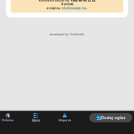
korisničku službu na:
+382 60 00 11 22
ili pošalji
e-mail na:
info@patuljak.me
.
developed by:
ProStud
/
o
Dodaj oglas
Početna
Uloguj se
Meni