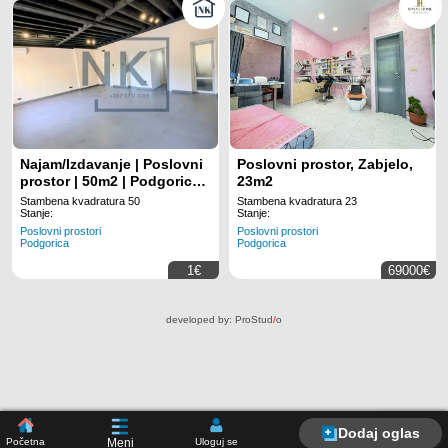
Najam/Izdavanje | Poslovni
Poslovni prostor, Zabjelo,
prostor | 50m2 | Podgorica,
23m2
Preko Morače
Stambena kvadratura 50
Stambena kvadratura 23
Stanje:
Stanje:
Poslovni prostori
Poslovni prostori
Podgorica
Podgorica
1€
69000€
developed by:
ProStud
/
o
Dodaj oglas
Početna
Uloguj se
Meni