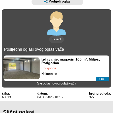
Podijeli oglas
Suad
Posljednji oglasi ovog oglašivača
Izdavanje, magacin 105 m², Milješ,
Podgorica
Podgorica
Nekretnine
500€
Svi oglasi ovog oglašivača
šifra:
datum:
broj pregleda:
60313
04.05.2026 18:15
329
Slični oglasi