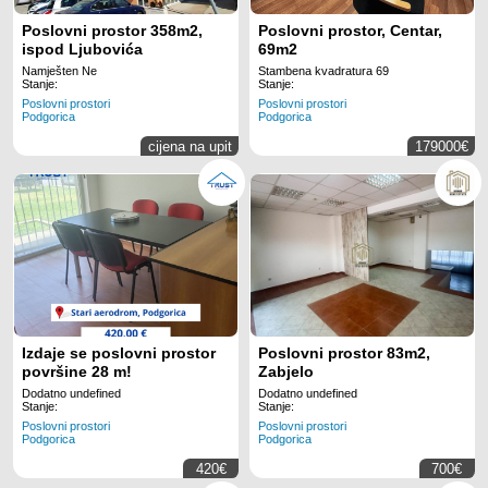
Poslovni prostor 358m2,
Poslovni prostor, Centar,
ispod Ljubovića
69m2
Namješten Ne
Stambena kvadratura 69
Stanje:
Stanje:
Poslovni prostori
Poslovni prostori
Podgorica
Podgorica
cijena na upit
179000€
Izdaje se poslovni prostor
Poslovni prostor 83m2,
površine 28 m!
Zabjelo
Dodatno undefined
Dodatno undefined
Stanje:
Stanje:
Poslovni prostori
Poslovni prostori
Podgorica
Podgorica
420€
700€