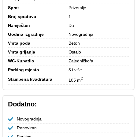
Sprat
Prizemlje
Broj spratova
1
Namješten
Da
Godina izgradnje
Novogradnja
Vrsta poda
Beton
Vrsta grijanja
Ostalo
WC-Kupatilo
Zajedničko/a
Parking mjesto
3 i više
2
Stambena kvadratura
105 m
Dodatno:
Novogradnja
Renoviran
Parking