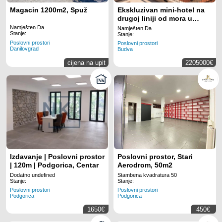
Magacin 1200m2, Spuž
Ekskluzivan mini-hotel na
drugoj liniji od mora u
Pržnu – kompletno
Namješten Da
Namješten Da
Stanje:
opremljen, sa 10 apartmana
Stanje:
Poslovni prostori
i penthausom
Poslovni prostori
Danilovgrad
Budva
cijena na upit
2205000€
Izdavanje | Poslovni prostor
Poslovni prostor, Stari
| 120m | Podgorica, Centar
Aerodrom, 50m2
Dodatno undefined
Stambena kvadratura 50
Stanje:
Stanje:
Poslovni prostori
Poslovni prostori
Podgorica
Podgorica
1650€
450€