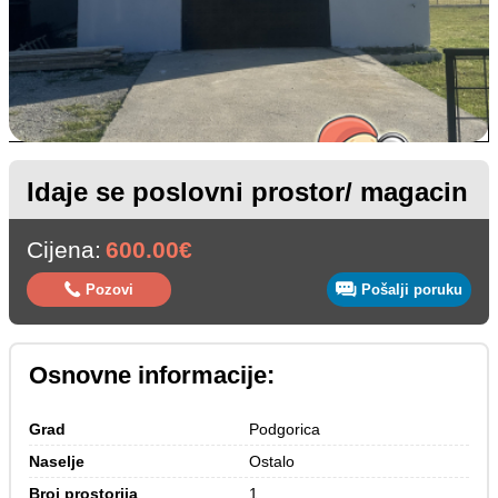
Idaje se poslovni prostor/ magacin
Cijena:
600.00€
Pozovi
Pošalji poruku
Osnovne informacije:
Grad
Podgorica
Naselje
Ostalo
Broj prostorija
1