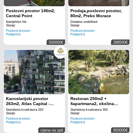
Poslovni prostor 146m2,
Prodaja,poslovni prostor,
Central Point
80m2, Preko Morace
Namješten Ne
Dodatno undefined
Stanje:
Stanje:
Poslovni prostori
Poslovni prostori
Podgorica
Podgorica
500000€
288500€
Kancelarijski prostor
Restoran 250m2 +
263m2, Atlas Capital -
4apartmana2, okolina
Podgorica
Podgorice, Prodaja
Stambena kvadratura 263
Stambena kvadratura 350
Stanje:
Stanje:
Poslovni prostori
Poslovni prostori
Podgorica
Podgorica
cijena na upit
850000€