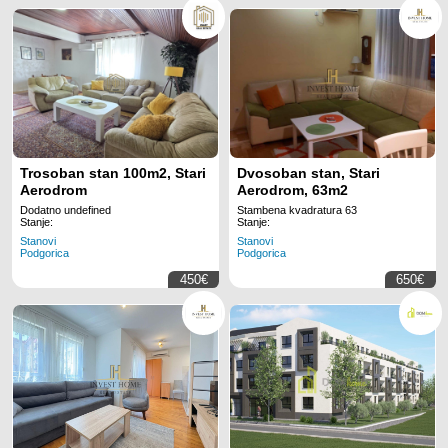
Trosoban stan 100m2, Stari
Dvosoban stan, Stari
Aerodrom
Aerodrom, 63m2
Dodatno undefined
Stambena kvadratura 63
Stanje:
Stanje:
Stanovi
Stanovi
Podgorica
Podgorica
450€
650€