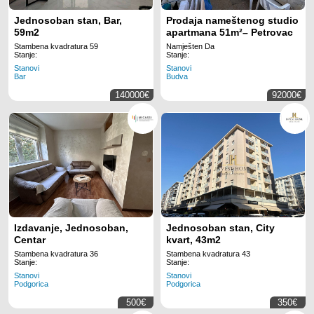
Jednosoban stan, Bar,
Prodaja nameštenog studio
59m2
apartmana 51m²– Petrovac
Stambena kvadratura 59
Namješten Da
Stanje:
Stanje:
Stanovi
Stanovi
Bar
Budva
140000€
92000€
Izdavanje, Jednosoban,
Jednosoban stan, City
Centar
kvart, 43m2
Stambena kvadratura 36
Stambena kvadratura 43
Stanje:
Stanje:
Stanovi
Stanovi
Podgorica
Podgorica
500€
350€