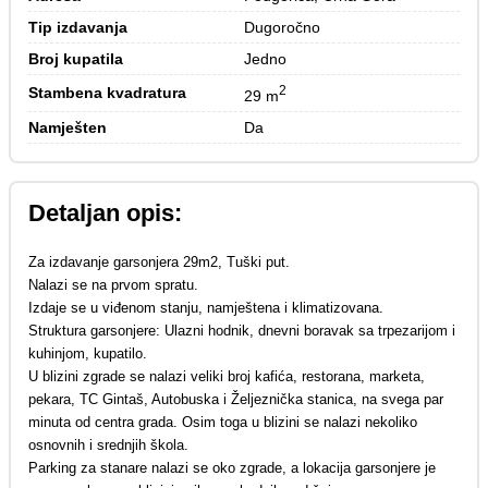
Tip izdavanja
Dugoročno
Broj kupatila
Jedno
2
Stambena kvadratura
29 m
Namješten
Da
Detaljan opis:
Za izdavanje garsonjera 29m2, Tuški put.
Nalazi se na prvom spratu.
Izdaje se u viđenom stanju, namještena i klimatizovana.
Struktura garsonjere: Ulazni hodnik, dnevni boravak sa trpezarijom i
kuhinjom, kupatilo.
U blizini zgrade se nalazi veliki broj kafića, restorana, marketa,
pekara, TC Gintaš, Autobuska i Željeznička stanica, na svega par
minuta od centra grada. Osim toga u blizini se nalazi nekoliko
osnovnih i srednjih škola.
Parking za stanare nalazi se oko zgrade, a lokacija garsonjere je