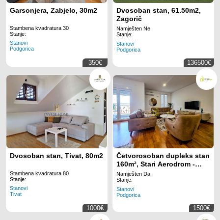
Garsonjera, Zabjelo, 30m2
Dvosoban stan, 61.50m2,
Zagorič
Stambena kvadratura 30
Namješten Ne
Stanje:
Stanje:
Stanovi
Stanovi
Podgorica
Podgorica
350€
136500€
Dvosoban stan, Tivat, 80m2
Četvorosoban dupleks stan
160m², Stari Aerodrom -
Izdavanje, Namješten,
Stambena kvadratura 80
Namješten Da
Stanje:
Klimatizovan, Parking
Stanje:
Stanovi
mjesto
Stanovi
Tivat
Podgorica
1000€
1500€