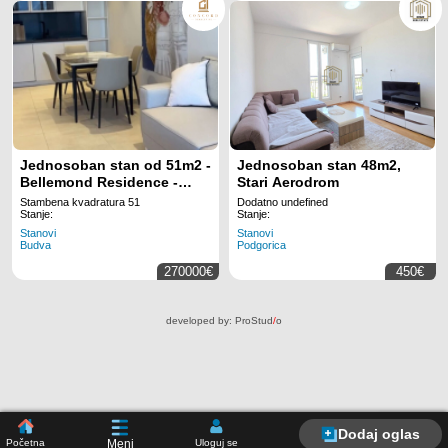
Jednosoban stan od 51m2 -
Jednosoban stan 48m2,
Bellemond Residence -
Stari Aerodrom
Budva
Stambena kvadratura 51
Dodatno undefined
Stanje:
Stanje:
Stanovi
Stanovi
Budva
Podgorica
270000€
450€
developed by:
ProStud
/
o
Dodaj oglas
Početna
Uloguj se
Meni