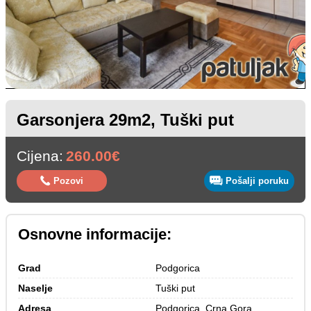
Garsonjera 29m2, Tuški put
Cijena:
260.00€
Pozovi
Pošalji poruku
Osnovne informacije:
Grad
Podgorica
Naselje
Tuški put
Adresa
Podgorica, Crna Gora