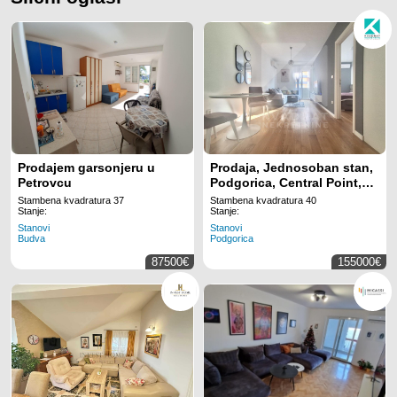
Prodajem garsonjeru u
Prodaja, Jednosoban stan,
Petrovcu
Podgorica, Central Point,
40m2
Stambena kvadratura 37
Stambena kvadratura 40
Stanje:
Stanje:
Stanovi
Stanovi
Budva
Podgorica
87500€
155000€