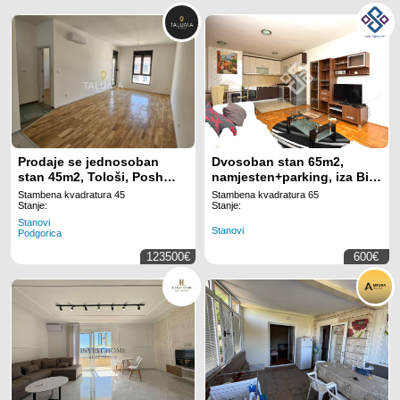
Prodaje se jednosoban
Dvosoban stan 65m2,
stan 45m2, Tološi, Posh
namjesten+parking, iza Big
Residence | ID: P 756
Fashion
Stambena kvadratura 45
Stambena kvadratura 65
Stanje:
Stanje:
Stanovi
Stanovi
Podgorica
123500€
600€