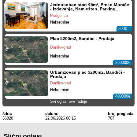
Jednosoban stan 45m², Preko Morače
- Izdavanje, Namješten, Parking
mjesto
Podgorica
Nekretnine
500€
Plac 5200m2, Bandići - Prodaja
Danilovgrad
Nekretnine
260000€
Urbanizovan plac 5200m2, Bandići -
Prodaja
Danilovgrad
Nekretnine
400000€
Svi oglasi ove radnje
šifra:
datum:
broj pregleda:
66820
22.06.2026 06:15
707
Slični oglasi