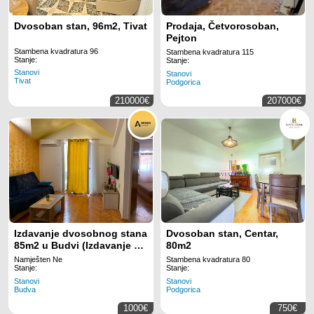
Dvosoban stan, 96m2, Tivat
Prodaja, Četvorosoban,
Pejton
Stambena kvadratura 96
Stambena kvadratura 115
Stanje:
Stanje:
Stanovi
Stanovi
Tivat
Podgorica
210000€
207000€
Izdavanje dvosobnog stana
Dvosoban stan, Centar,
85m2 u Budvi (Izdavanje na
80m2
duzi period)
Namješten Ne
Stambena kvadratura 80
Stanje:
Stanje:
Stanovi
Stanovi
Budva
Podgorica
1000€
750€