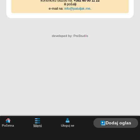
korisničku službu na:
+382 60 00 11 22
ili pošalji
e-mail na:
info@patuljak.me
.
developed by:
ProStud
/
o
Dodaj oglas
Početna
Uloguj se
Meni