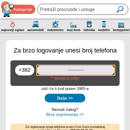
Kategorije
najnoviji oglasi
automobili
nekretnine
moj dom
tehnika
mobilni
kompjuteri
Za brzo logovanje unesi broj telefona
* obavezno polje
stići će ti kod putem SMS-a
Dalje >>
Nemaš nalog?
Brza registracija >>
Za registraciju broja telefona izvan Crne Gore kontaktiraj