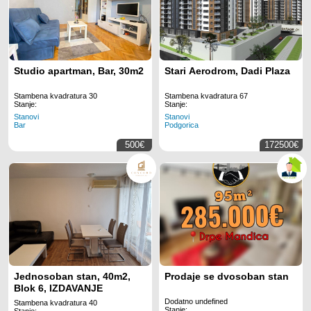
Studio apartman, Bar, 30m2
Stari Aerodrom, Dadi Plaza
Stambena kvadratura 30
Stambena kvadratura 67
Stanje:
Stanje:
Stanovi
Stanovi
Bar
Podgorica
500€
172500€
Jednosoban stan, 40m2,
Prodaje se dvosoban stan
Blok 6, IZDAVANJE
Dodatno undefined
Stambena kvadratura 40
Stanje:
Stanje: