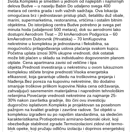
života.Kompleks je smešten u jednom od najlepših i najmirnijih
delova Budve – u naselju Babin Do udaljeno svega 400
metara od centra grada i svih važnih sadržaja. Ova lokacija
omogućava brz i jednostavan pristup plaži, šetalištu duž obale,
marini, supermarketima, restoranima, vrtićima i ostalim bitnim
objektima. Do istorijskog centra Budve potrebno je svega pet
minuta hoda (udaljenost 500 metara), dok su aerodromi lako
dostupni:Aerodrom Tivat – 20 kmAerodrom Podgorica – 60
kmAerodrom Dubrovnik (Hrvatska) – 70 kmKupovina
nekretnine u kompleksu je jednostavna i fleksibilna, sa
mogućnošću prilagođavanja uslova plaćanja svakom kupcu.
Početna uplata iznosi 30% ukupne vrednosti, dok ostatak
može biti plaćen u skladu sa individualno dogovorenim planom
otplate. Cena apartmana zavisi od veličine i tipa
objekta.Prednosti investiranja u nekretninu u ovom luksuznom
kompleksu stičete brojne prednosti:Visoka energetska
efikasnost, koja garantuje uštedu na troškovima grejanja i
hlađenja.Bez poreza na kupovinu nekretnine, što dodatno
smanjuje troškove prilikom kupovine.Niska cena održavanja,
zahvaljujući savremenim materijalima i naprednim tehnološkim
rešenjima.Povećanje vrednosti nekretnine za najmanje 25-
30% nakon završetka gradnje, što čini ovu investiciju
dugoročno isplativom.Kompleks je projektovan sa posebnom
pažnjom na kvalitet gradnje i završne radove. Svi objekti u
kompleksu izgrađeni su po najvišim standardima, sa sledećim
karakteristikama:Protivpotresni armirano-betonski okvir, koji
obezbeđuje stabilnost zgrade.Termoizolacioni zidovi od termo-
blok opeke, koji pružaju odličnu izolaciju i doprinos energetskoj