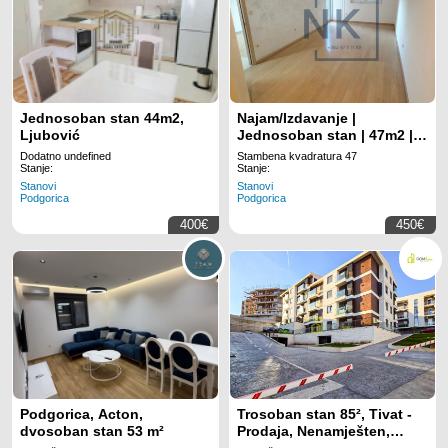
Jednosoban stan 44m2,
Najam/Izdavanje |
Ljubović
Jednosoban stan | 47m2 |
Podgorica, City Kvart
Dodatno undefined
Stambena kvadratura 47
Stanje:
Stanje:
Stanovi
Stanovi
Podgorica
Podgorica
400€
450€
Podgorica, Acton,
Trosoban stan 85², Tivat -
dvosoban stan 53 m²
Prodaja, Nenamješten,