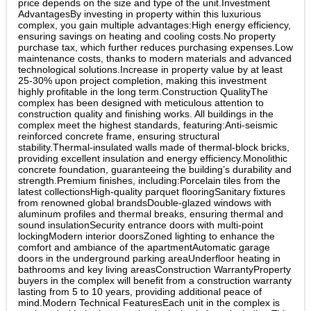
price depends on the size and type of the unit.Investment
AdvantagesBy investing in property within this luxurious
complex, you gain multiple advantages:High energy efficiency,
ensuring savings on heating and cooling costs.No property
purchase tax, which further reduces purchasing expenses.Low
maintenance costs, thanks to modern materials and advanced
technological solutions.Increase in property value by at least
25-30% upon project completion, making this investment
highly profitable in the long term.Construction QualityThe
complex has been designed with meticulous attention to
construction quality and finishing works. All buildings in the
complex meet the highest standards, featuring:Anti-seismic
reinforced concrete frame, ensuring structural
stability.Thermal-insulated walls made of thermal-block bricks,
providing excellent insulation and energy efficiency.Monolithic
concrete foundation, guaranteeing the building’s durability and
strength.Premium finishes, including:Porcelain tiles from the
latest collectionsHigh-quality parquet flooringSanitary fixtures
from renowned global brandsDouble-glazed windows with
aluminum profiles and thermal breaks, ensuring thermal and
sound insulationSecurity entrance doors with multi-point
lockingModern interior doorsZoned lighting to enhance the
comfort and ambiance of the apartmentAutomatic garage
doors in the underground parking areaUnderfloor heating in
bathrooms and key living areasConstruction WarrantyProperty
buyers in the complex will benefit from a construction warranty
lasting from 5 to 10 years, providing additional peace of
mind.Modern Technical FeaturesEach unit in the complex is