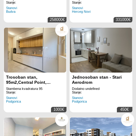
Stanje:
Stanje:
Stanovi
Stanovi
Budva
Herceg Novi
258000€
331000€
Trosoban stan,
Jednosoban stan - Stari
95m2,Central Point,
Aerodrom
IZDAVANJE
Stambena kvadratura 95
Dodatno undefined
Stanje:
Stanje:
Stanovi
Stanovi
Podgorica
Podgorica
1000€
450€