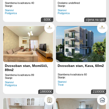
Stambena kvadratura 40
Dodatno undefined
Stanje:
Stanje:
Stanovi
Stanovi
Podgorica
Podgorica
600€
cijena na upit
Dvosoban stan, Momišići,
Dvosoban stan, Kava, 60m2
89m2
Stambena kvadratura 60
Stambena kvadratura 89
Stanje:
Stanje:
Stanovi
Stanovi
Tivat
Podgorica
188000€
210000€