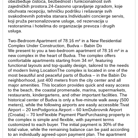
obezbeđuje čistoća, bezbednost i funkcionalnost svih
zajedničkih prostora.24-časovno upravljanje zgradom, koje
obuhvata recepciju, tehničku podršku i rešavanje svih
svakodnevnih potreba stanara.Individualni concierge servis,
koji pruža personalizovane usluge, od rezervacija u
restoranima i hotelima do organizacije prevoza i drugih
usluga.
Two-Bedroom Apartment of 78.16 m² in a New Residential
Complex Under Construction, Budva – Babin Do
We present to you a two-bedroom apartment of 78.16 m² in a
new complex in the heart of Budva. The complex offers
comfortable apartments starting from 34 m², featuring
functional layouts and top-quality design, tailored to the needs
of modern living.LocationThe complex is located in one of the
most beautiful and peaceful parts of Budva – in the Babin Do
neighborhood, just 400 meters from the city center and all
major amenities. This location provides quick and easy access
to the beach, the coastal promenade, marina, supermarkets,
restaurants, kindergartens, and other important facilities. The
historical center of Budva is only a five-minute walk away (500
meters), while the following airports are easily accessible:Tivat
Airport – 20 kmPodgorica Airport – 60 kmDubrovnik Airport
(Croatia) – 70 kmFlexible Payment PlanPurchasing property in
the complex is simple and flexible, with payment terms
customized to each buyer. The initial payment is 30% of the
total value, while the remaining balance can be paid according
to an individually agreed-upon payment plan. The apartment