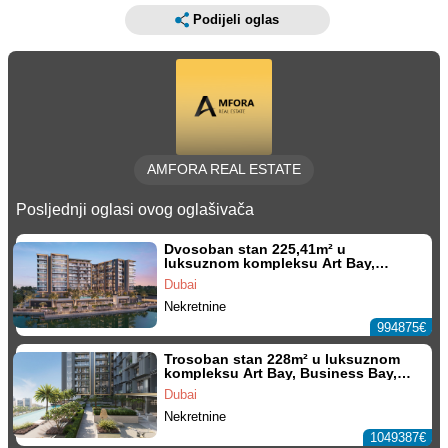
Podijeli oglas
AMFORA REAL ESTATE
Posljednji oglasi ovog oglašivača
Dvosoban stan 225,41m² u
luksuznom kompleksu Art Bay,
Business Bay, Dubai
Dubai
Nekretnine
994875€
Trosoban stan 228m² u luksuznom
kompleksu Art Bay, Business Bay,
Dubai
Dubai
Nekretnine
1049387€