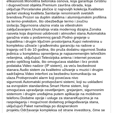
efikasnosti.Monolitna betonska osnova, koja garantuje čvrstinu
i dugovečnost objekta.Premium završna obrada, koja
uključuje:Porcelanske pločice iz najnovijih kolekcija.Kvalitetan
parket visokog kvaliteta.Sanitarije renomiranih svetskih
brendova.Prozori sa duplim staklima i aluminijumskim profilima
sa termo-prekidom, što obezbeđuje termo i zvučnu
izolaciju.Sigurnosna ulazna vrata sa višestrukim
zaključavanjem.Unutrašnja vrata modernog dizajna.Zonska
rasveta koja doprinosi udobnosti i atmosferi stana.Automatska
garažna vrata u podzemnoj garaži.Podno grejanje u
kupatilima i drugim ključnim prostorijama.Kupci nekretnina u
kompleksu uživaće i građevinsku garanciju na radove u
trajanju od 5 do 10 godina, što pruža dodatnu sigurnost.Svaka
jedinica u kompleksu opremljena je najsavremenijim tehničkim
rešenjima, uključujući:Televizijska antena i internet povezan
preko optičkog kabla, što omogućava stabilan i brz protok
podataka.Video nadzor (IP sistem), za veću bezbednost
stanara.Audio sistem za kvalitetno uživanje u muzici i drugim
sadržajima.Video interfoni za bezbednu komunikaciju sa
ulaza.Protivprovalni alarm koji povećava nivo
sigurnosti.Automatski protivpožarni sistemi, koji su usklađeni
sa evropskim standardima.Smart Home sistem, koji
omogućava upravljanje osvetljenjem, grejanjem, sigurnosnim
sistemom i drugim uređajima putem aplikacije na mobilnom
telefonu.Dodatne opcije i usluge za stanareKupcima je na
raspolaganju i mogućnost dodatnog prilagođavanja stana,
uključujući:Paket nameštaja po dizajnerskom
projektu.Održavanje kompleksa od strane investitora, čime se