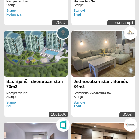
Klimatizovan
Namješten Da
Namješten Ne
Stanje:
Stanje:
Stanovi
Stanovi
Podgorica
Tivat
750€
cijena na upit
Bar, Bjeliši, dvosoban stan
Jednosoban stan, Bonići,
73m2
84m2
Namješten Ne
Stambena kvadratura 84
Stanje:
Stanje:
Stanovi
Stanovi
Bar
Tivat
186150€
850€