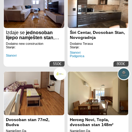
Izdaje se
jednosoban
Širi Centar, Dvosoban Stan,
lijepo namješten stan
,
Novogradnja
površine
4
0m2,
kod
Dodatno new construction
Dodatno Terasa
Krivog
mosta
Stanje:
Stanje:
u
Podgorici.
Stanovi
Stanovi
Podgorica
550€
800€
Dvosoban stan 77m2,
Herceg Novi, Topla,
Budva
dvosoban stan 148m²
Namješten Da
Namješten Da