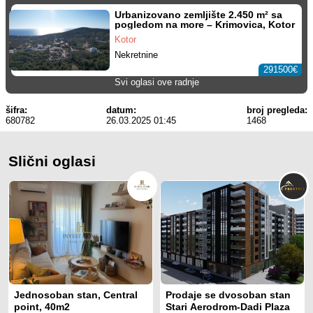
Urbanizovano zemljište 2.450 m² sa
pogledom na more – Krimovica, Kotor
Kotor
Nekretnine
291500€
Svi oglasi ove radnje
šifra:
datum:
broj pregleda:
680782
26.03.2025 01:45
1468
Slični oglasi
Jednosoban stan, Central
Prodaje se dvosoban stan
point, 40m2
Stari Aerodrom-Dadi Plaza